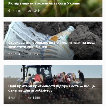
Як підвищити врожайність сої в Україні
6 липня
1 249
Страхування врожаю, як не «молитися» на дощ і
захистити свій бізнес
7 липня
503
Нові критерії критичності підприємств — що це
означає для агробізнесу
8 липня
1 588