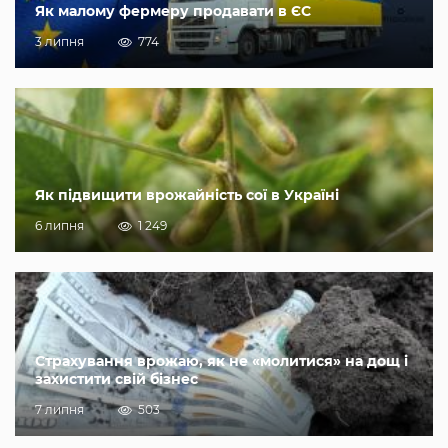
Як малому фермеру продавати в ЄС
3 липня
774
Як підвищити врожайність сої в Україні
6 липня
1 249
Страхування врожаю, як не «молитися» на дощ і
захистити свій бізнес
7 липня
503