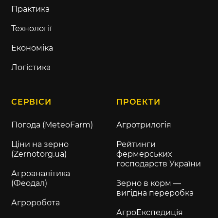
Практика
Технології
Економіка
Логістика
СЕРВІСИ
ПРОЕКТИ
Погода (MeteoFarm)
Агротрилогія
Ціни на зерно
Рейтинги
(Zernotorg.ua)
фермерських
господарств України
Агроаналітика
(Феодал)
Зерно в корм —
вигідна переробка
Агроробота
АгроЕкспедиція