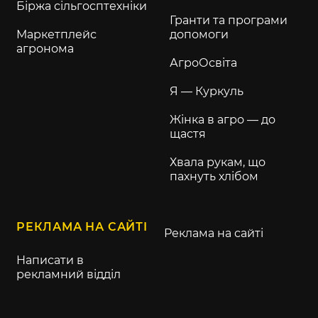
Біржа сільгосптехніки
Гранти та програми
Маркетплейс
допомоги
агронома
АгроОсвіта
Я — Куркуль
Жінка в агро — до
щастя
Хвала рукам, що
пахнуть хлібом
РЕКЛАМА НА САЙТІ
Реклама на сайті
Написати в
рекламний відділ