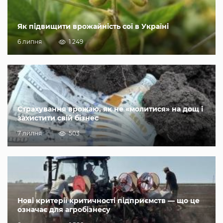
Як підвищити врожайність сої в Україні
6 липня
1 249
Страхування врожаю, як не «молитися» на дощ і
захистити свій бізнес
7 липня
503
Нові критерії критичності підприємств — що це
означає для агробізнесу