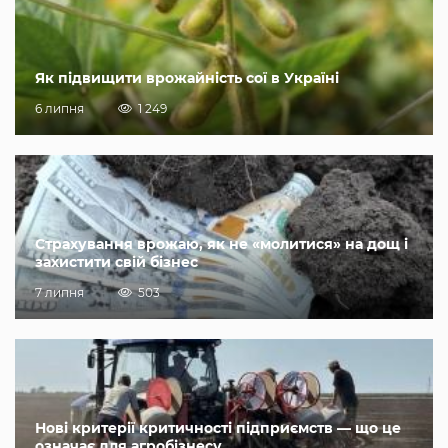
Як підвищити врожайність сої в Україні
6 липня
1 249
Страхування врожаю, як не «молитися» на дощ і
захистити свій бізнес
7 липня
503
Нові критерії критичності підприємств — що це
означає для агробізнесу