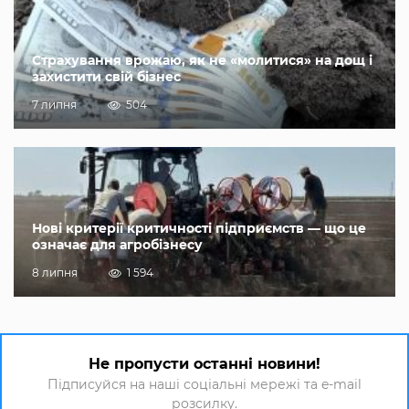
Страхування врожаю, як не «молитися» на дощ і
захистити свій бізнес
7 липня
504
Нові критерії критичності підприємств — що це
означає для агробізнесу
8 липня
1 594
Не пропусти останні новини!
Підписуйся на наші соціальні мережі та e-mail
розсилку.