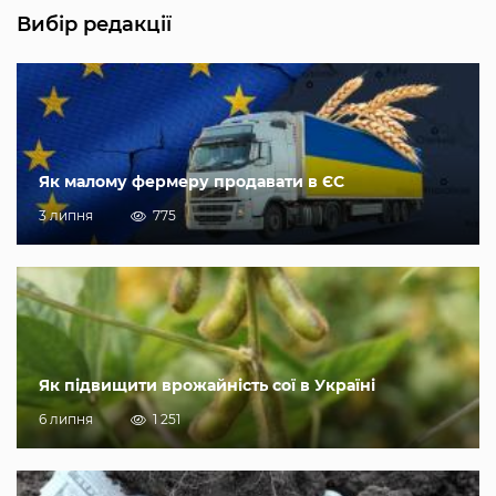
Вибір редакції
Як малому фермеру продавати в ЄС
3 липня
775
Як підвищити врожайність сої в Україні
6 липня
1 251