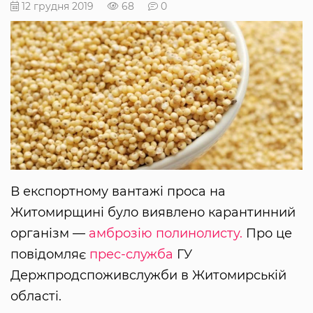
12 грудня 2019
68
0
В експортному вантажі проса на
Житомирщині було виявлено карантинний
організм —
амброзію полинолисту.
Про це
повідомляє
прес-служба
ГУ
Держпродспоживслужби в Житомирській
області.