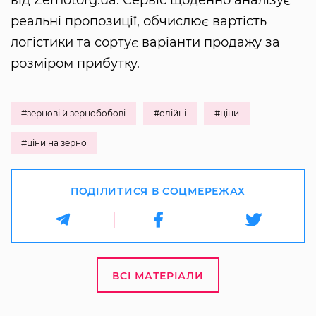
від Zernotorg.ua. Сервіс щоденно аналізує
реальні пропозиції, обчислює вартість
логістики та сортує варіанти продажу за
розміром прибутку.
#зернові й зернобобові
#олійні
#ціни
#ціни на зерно
ПОДІЛИТИСЯ В СОЦМЕРЕЖАХ
ВСІ МАТЕРІАЛИ