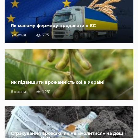
Як малому фермеру продавати в ЄС
3 липня
775
Як підвищити врожайність сої в Україні
6 липня
1 251
Страхування врожаю, як не «молитися» на дощ і