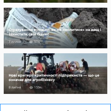
Страхування врожаю, як не «молитися» на дощ і
захистити свій бізнес
7 липня
504
Нові критерії критичності підприємств — що це
означає для агробізнесу
8 липня
1 594