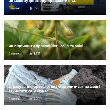
Як малому фермеру продавати в ЄС
3 липня
775
Як підвищити врожайність сої в Україні
6 липня
1 251
Страхування врожаю, як не «молитися» на дощ і
захистити свій бізнес
7 липня
504