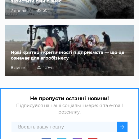
захистити свій бізнес
7 липня
504
Нові критерії критичності підприємств — що це
означає для агробізнесу
8 липня
1 594
Не пропусти останні новини!
Підписуйся на наші соціальні мережі та e-mail
розсилку.