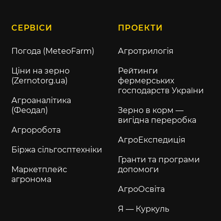
СЕРВІСИ
ПРОЕКТИ
Погода (MeteoFarm)
Агротрилогія
Ціни на зерно
Рейтинги
(Zernotorg.ua)
фермерських
господарств України
Агроаналітика
(Феодал)
Зерно в корм —
вигідна переробка
Агроробота
АгроЕкспедиція
Біржа сільгосптехніки
Гранти та програми
Маркетплейс
допомоги
агронома
АгроОсвіта
Я — Куркуль