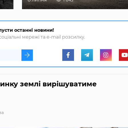
1 643
пусти останні новини!
оціальні мережі та e-mail розсилку.
ринку землі вирішуватиме
ва