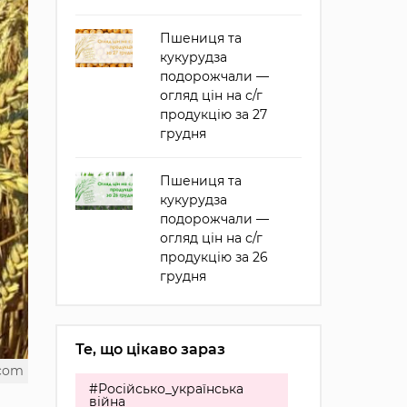
Пшениця та
кукурудза
подорожчали —
огляд цін на с/г
продукцію за 27
грудня
Пшениця та
кукурудза
подорожчали —
огляд цін на с/г
продукцію за 26
грудня
Те, що цікаво зараз
.com
#Російсько_українська
війна