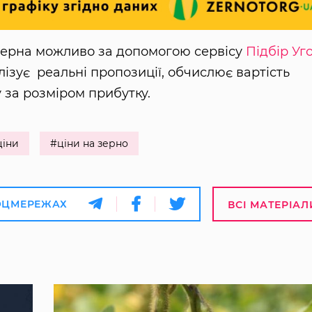
 зерна можливо за допомогою сервісу
Підбір Уг
лізує реальні пропозиції, обчислює вартість
 за розміром прибутку.
ціни
#ціни на зерно
ОЦМЕРЕЖАХ
ВСІ МАТЕРІАЛ