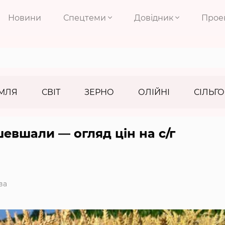
Новини
Спецтеми
Довідник
Прое
МЛЯ
СВІТ
ЗЕРНО
ОЛІЙНІ
СІЛЬГО
евшали — огляд цін на с/г
ва