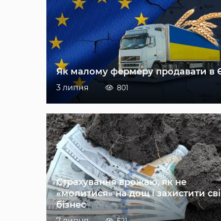
Як малому фермеру продавати в 
3 липня
801
Страхування врожаю, як не
«молитися» на дощ і захистити св
бізнес
7 липня