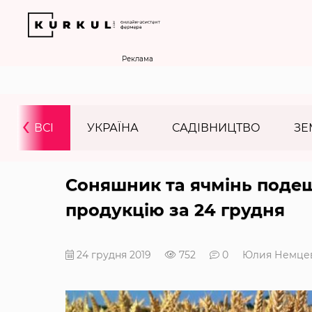
Реклама
‹
ВСІ
УКРАЇНА
САДІВНИЦТВО
ЗЕ
Соняшник та ячмінь подеш
продукцію за 24 грудня
24 грудня 2019
752
0
Юлия Немце