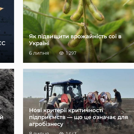
Як підвищити врожайність сої в
ЄС
Україні
6 липня
1 297
Нові критерії критичності
ій
підприємств — що це означає для
агробізнесу
8 липня