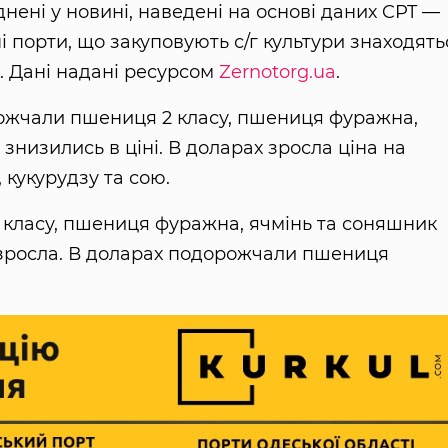
днені у новині, наведені на основі даних CPT —
і порти, що закуповують с/г культури знаходять
х. Дані надані ресурсом
Zernotorg.ua
.
рожчали пшениця 2 класу, пшениця фуражна,
 знизились в ціні. В доларах зросла ціна на
кукурудзу та сою.
2 класу, пшениця фуражна, ячмінь та соняшник
 зросла. В доларах подорожчали пшениця