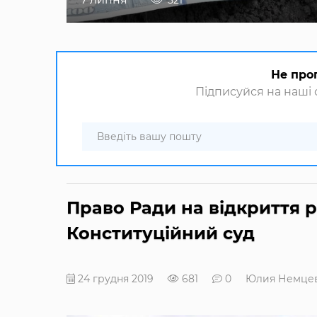
521
Не про
Підписуйся на наші с
Право Ради на відкриття 
Конституційний суд
24 грудня 2019
681
0
Юлия Немце