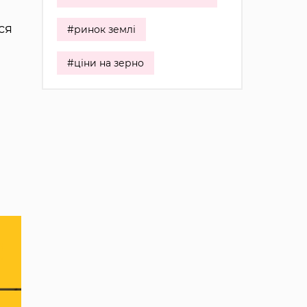
ся
#ринок землі
#ціни на зерно