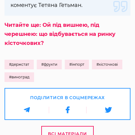
коментує Тетяна Гетьман.
Читайте ще: Ой під вишнею, під
черешнею: що відбувається на ринку
кісточкових?
#держстат
#фрукти
#імпорт
#кісточкові
#виноград
ПОДІЛИТИСЯ В СОЦМЕРЕЖАХ
ВСІ МАТЕРІАЛИ