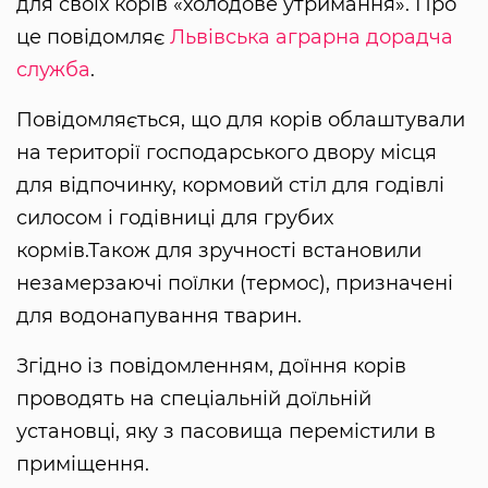
для своїх корів «холодове утримання». Про
це повідомляє
Львівська аграрна дорадча
служба
.
Повідомляється, що для корів облаштували
на території господарського двору місця
для відпочинку, кормовий стіл для годівлі
силосом і годівниці для грубих
кормів.Також для зручності встановили
незамерзаючі поїлки (термос), призначені
для водонапування тварин.
Згідно із повідомленням, доїння корів
проводять на спеціальній доїльній
установці, яку з пасовища перемістили в
приміщення.