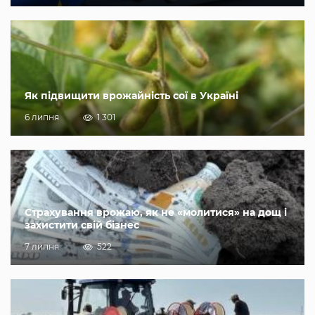
Як підвищити врожайність сої в Україні
6 липня
1 301
Страхування врожаю, як не «молитися» на дощ і
захистити свій бізнес
7 липня
522