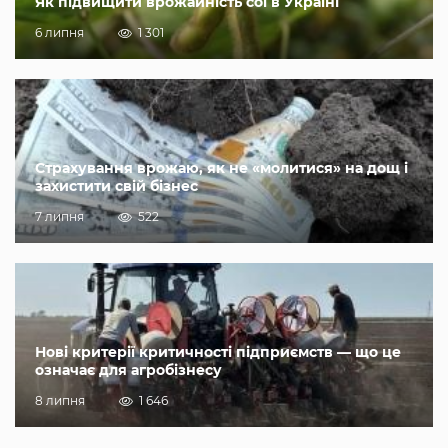
Як підвищити врожайність сої в Україні
6 липня
1 301
Страхування врожаю, як не «молитися» на дощ і
захистити свій бізнес
7 липня
522
Нові критерії критичності підприємств — що це
означає для агробізнесу
8 липня
1 646