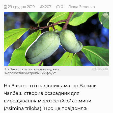
29 грудня 2019
207
0
Люда Зеленко
wikipedia.ru
На Закарпатті почали вирощувати
морозостійкий тропічний фрукт
На Закарпатті садівник-аматор Василь
Чалбаш створив розсадник для
вирощування морозостійкої азімини
(Asimina triloba). Про це повідомляє