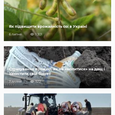
Як підвищити врожайність сої в Україні
6 липня
1 301
Страхування врожаю, як не «молитися» на дощ і
захистити свій бізнес
7 липня
522