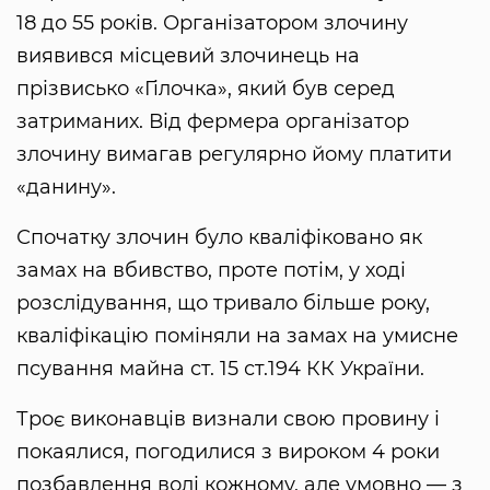
18 до 55 років. Організатором злочину
виявився місцевий злочинець на
прізвисько «Гілочка», який був серед
затриманих. Від фермера організатор
злочину вимагав регулярно йому платити
«данину».
Спочатку злочин було кваліфіковано як
замах на вбивство, проте потім, у ході
розслідування, що тривало більше року,
кваліфікацію поміняли на замах на умисне
псування майна ст. 15 ст.194 КК України.
Троє виконавців визнали свою провину і
покаялися, погодилися з вироком 4 роки
позбавлення волі кожному, але умовно — з