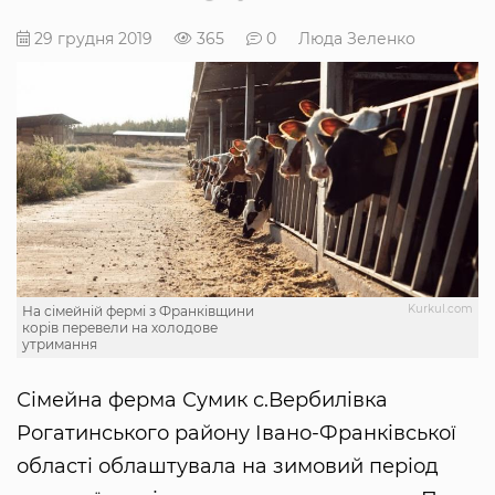
29 грудня 2019
365
0
Люда Зеленко
Kurkul.com
На сімейній фермі з Франківщини
корів перевели на холодове
утримання
Сімейна ферма Сумик с.Вербилівка
Рогатинського району Івано-Франківської
області облаштувала на зимовий період