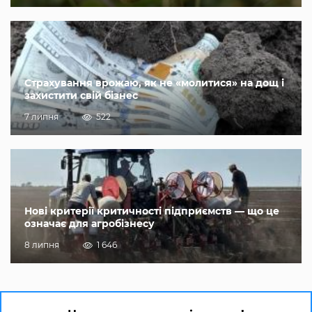
Страхування врожаю, як не «молитися» на дощ і
захистити свій бізнес
7 липня
522
Нові критерії критичності підприємств — що це
означає для агробізнесу
8 липня
1 646