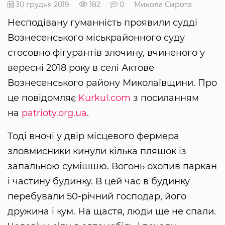
30 грудня 2019
182
0
Микола Сирота
Несподівану гуманність проявили судді
Вознесенського міськрайонного суду
стосовно фігурантів злочину, вчиненого у
вересні 2018 року в селі Актове
Вознесенського району Миколаївщини. Про
це повідомляє
Kurkul.com
з посиланням
на
patrioty.org.ua
.
Тоді вночі у двір місцевого фермера
зловмисники кинули кілька пляшок із
запальною сумішшю. Вогонь охопив паркан
і частину будинку. В цей час в будинку
перебували 50-річний господар, його
дружина і кум. На щастя, люди ще не спали.