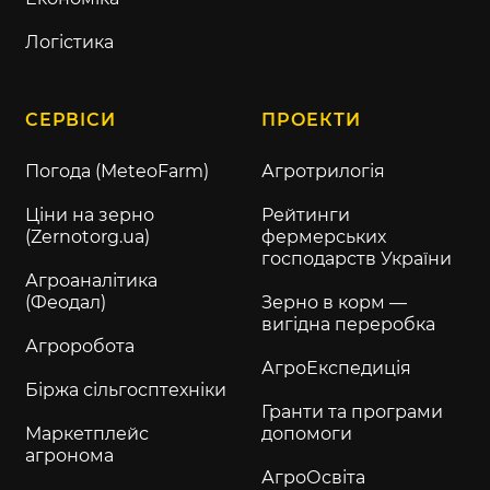
Логістика
СЕРВІСИ
ПРОЕКТИ
Погода (MeteoFarm)
Агротрилогія
Ціни на зерно
Рейтинги
(Zernotorg.ua)
фермерських
господарств України
Агроаналітика
(Феодал)
Зерно в корм —
вигідна переробка
Агроробота
АгроЕкспедиція
Біржа сільгосптехніки
Гранти та програми
Маркетплейс
допомоги
агронома
АгроОсвіта