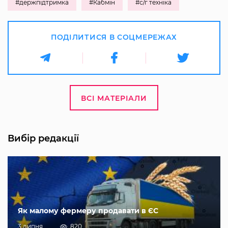
#держпідтримка
#Кабмін
#с/г техніка
ПОДІЛИТИСЯ В СОЦМЕРЕЖАХ
ВСІ МАТЕРІАЛИ
Вибір редакції
Як малому фермеру продавати в ЄС
3 липня
820