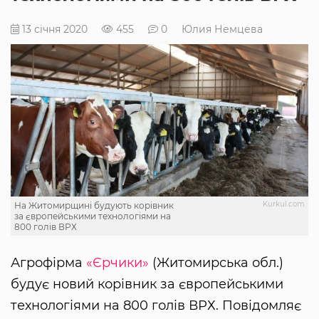
13 січня 2020
455
0
Юлия Немцева
Kurkul.com
На Житомирщині будують корівник
за європейськими технологіями на
800 голів ВРХ
Агрофірма
«Єрчики»
(Житомирська обл.)
будує новий корівник за європейськими
технологіями на 800 голів ВРХ. Повідомляє