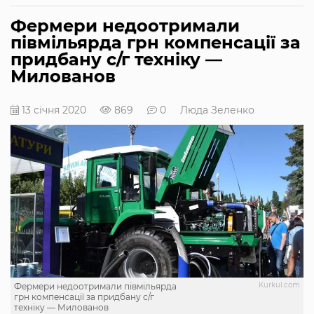
Фермери недоотримали
півмільярда грн компенсації за
придбану с/г техніку —
Милованов
13 січня 2020
869
0
Люда Зеленко
Kurkul.com
Фермери недоотримали півмільярда
грн компенсації за придбану с/г
техніку — Милованов