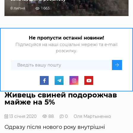
8 липня
1 663
Не пропусти останні новини!
Підписуйся на наші соціальні мережі та e-mail
розсилку.
Живець свиней подорожчав
майже на 5%
13 січня 2020
88
0
Оля Мартыненко
Одразу після нового року внутрішні