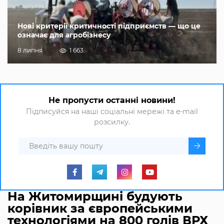
Нові критерії критичності підприємств — що це
означає для агробізнесу
8 липня
1 663
Не пропусти останні новини!
Підписуйся на наші соціальні мережі та e-mail
розсилку.
На Житомирщині будують
корівник за європейськими
технологіями на 800 голів ВРХ