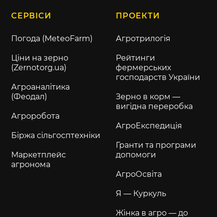
СЕРВІСИ
ПРОЕКТИ
Погода (MeteoFarm)
Агротрилогія
Ціни на зерно
Рейтинги
(Zernotorg.ua)
фермерських
господарств України
Агроаналітика
(Феодал)
Зерно в корм —
вигідна переробка
Агроробота
АгроЕкспедиція
Біржа сільгосптехніки
Гранти та програми
Маркетплейс
допомоги
агронома
АгроОсвіта
Я — Куркуль
Жінка в агро — до