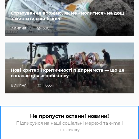
Страхування врожаю, як не «молитися» на дощ і
захистити свій бізнес
7 липня
530
Нові критерії критичності підприємств — що це
означає для агробізнесу
8 липня
1 663
Не пропусти останні новини!
Підписуйся на наші соціальні мережі та e-mail
розсилку.