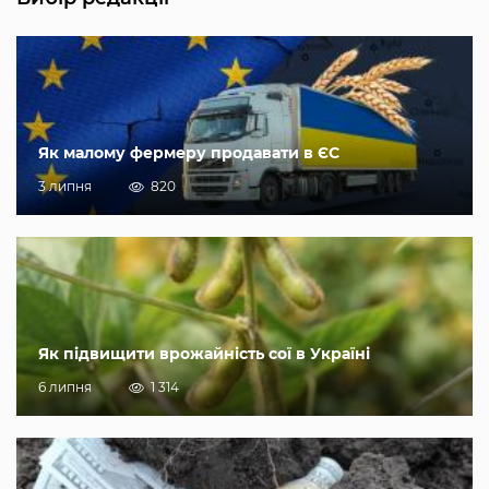
Як малому фермеру продавати в ЄС
3 липня
820
Як підвищити врожайність сої в Україні
6 липня
1 314