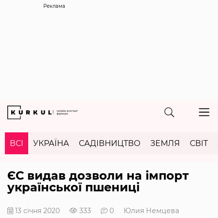
Реклама
ВСІ
УКРАЇНА
САДІВНИЦТВО
ЗЕМЛЯ
СВІТ
ЄС видав дозволи на імпорт
української пшениці
13 січня 2020
333
0
Юлия Немцева