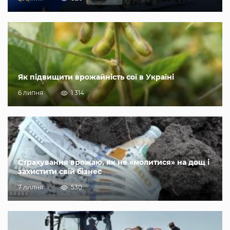
Як підвищити врожайність сої в Україні
6 липня
1 314
Страхування врожаю, як не «молитися» на дощ і
захистити свій бізнес
7 липня
530