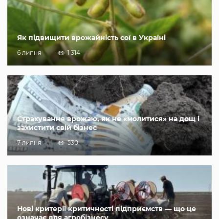
Як підвищити врожайність сої в Україні
6 липня
1 314
Страхування врожаю, як не «молитися» на дощ і
захистити свій бізнес
7 липня
530
Нові критерії критичності підприємств — що це
означає для агробізнесу