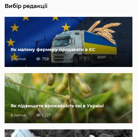
Вибір редакції
Як малому фермеру продавати в ЄС
3 липня
758
Як підвищити врожайність сої в Україні
6 липня
1 227