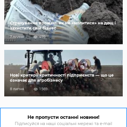
Страхування врожаю, як не «молитися» на дощ і
захистити свій бізнес
7 липня
499
Нові критерії критичності підприємств — що це
означає для агробізнесу
8 липня
1 569
Не пропусти останні новини!
Підписуйся на наші соціальні мережі та e-mail