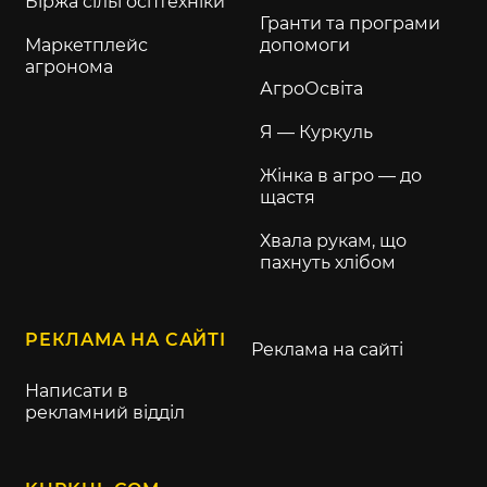
Біржа сільгосптехніки
Гранти та програми
Маркетплейс
допомоги
агронома
АгроОсвіта
Я — Куркуль
Жінка в агро — до
щастя
Хвала рукам, що
пахнуть хлібом
РЕКЛАМА НА САЙТІ
Реклама на сайті
Написати в
рекламний відділ