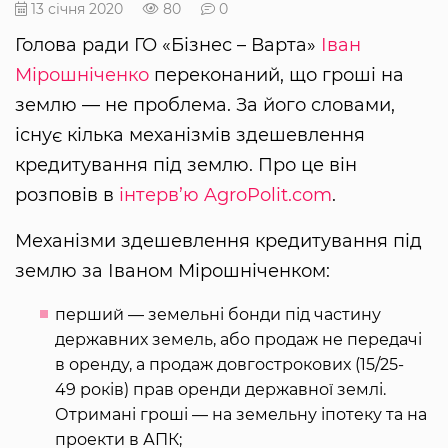
13 січня 2020
80
0
Голова ради ГО «Бізнес – Варта»
Іван
Мірошніченко
переконаний, що гроші на
землю — не проблема. За його словами,
існує кілька механізмів здешевлення
кредитування під землю. Про це він
розповів в
інтерв’ю AgroPolit.com
.
Механізми здешевлення кредитування під
землю за Іваном Мірошніченком:
перший — земельні бонди під частину
державних земель, або продаж не передачі
в оренду, а продаж довгострокових (15/25-
49 років) прав оренди державної землі.
Отримані гроші — на земельну іпотеку та на
проекти в АПК;