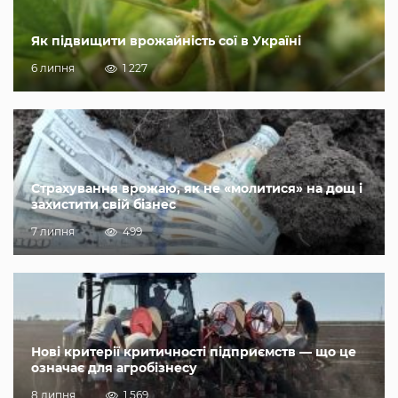
Як підвищити врожайність сої в Україні
6 липня
1 227
Страхування врожаю, як не «молитися» на дощ і
захистити свій бізнес
7 липня
499
Нові критерії критичності підприємств — що це
означає для агробізнесу
8 липня
1 569