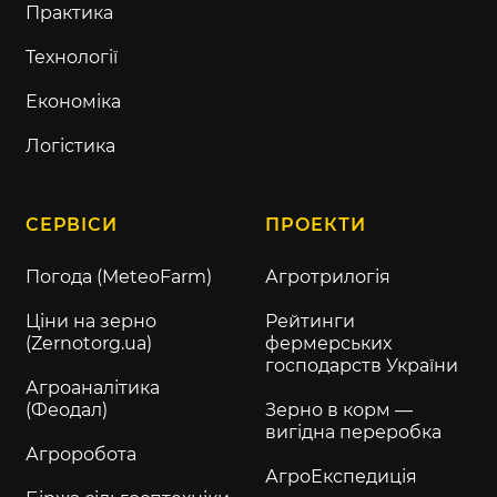
Практика
Технології
Економіка
Логістика
СЕРВІСИ
ПРОЕКТИ
Погода (MeteoFarm)
Агротрилогія
Ціни на зерно
Рейтинги
(Zernotorg.ua)
фермерських
господарств України
Агроаналітика
(Феодал)
Зерно в корм —
вигідна переробка
Агроробота
АгроЕкспедиція