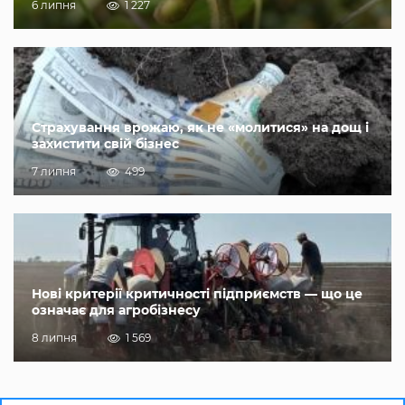
6 липня
1 227
Страхування врожаю, як не «молитися» на дощ і
захистити свій бізнес
7 липня
499
Нові критерії критичності підприємств — що це
означає для агробізнесу
8 липня
1 569