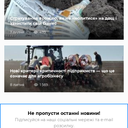
Страхування врожаю, як не «молитися» на дощ і
захистити свій бізнес
7 липня
499
Нові критерії критичності підприємств — що це
означає для агробізнесу
8 липня
1 569
Не пропусти останні новини!
Підписуйся на наші соціальні мережі та e-mail
розсилку.