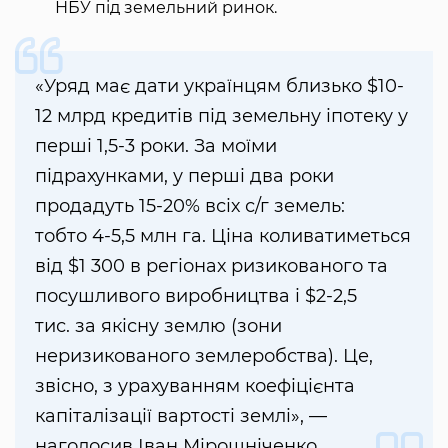
НБУ під земельний ринок.
«Уряд має дати українцям близько $10-
12 млрд кредитів під земельну іпотеку у
перші 1,5-3 роки. За моїми
підрахунками, у перші два роки
продадуть 15-20% всіх с/г земель:
тобто 4-5,5 млн га. Ціна коливатиметься
від $1 300 в регіонах ризикованого та
посушливого виробництва і $2-2,5
тис. за якісну землю (зони
неризикованого землеробства). Це,
звісно, з урахуванням коефіцієнта
капіталізації вартості землі», —
наголосив Іван Мірошніченко