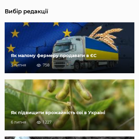
Вибір редакції
Як малому фермеру продавати в ЄС
3 липня
758
Як підвищити врожайність сої в Україні
6 липня
1 227