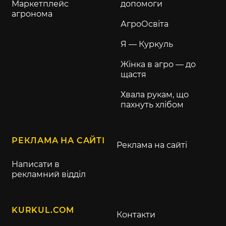
Маркетплейс
допомоги
агронома
АгроОсвіта
Я — Куркуль
Жінка в агро — до
щастя
Хвала рукам, що
пахнуть хлібом
РЕКЛАМА НА САЙТІ
Реклама на сайті
Написати в
рекламний відділ
KURKUL.COM
Контакти