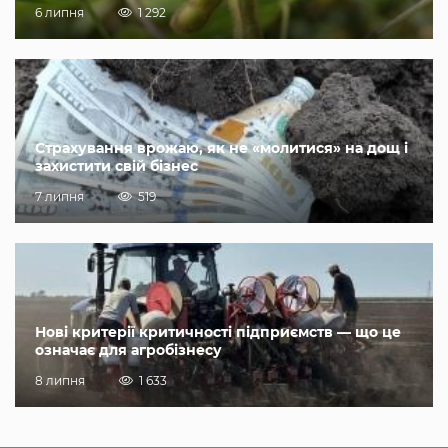
6 липня
1 292
Страхування врожаю, як не «молитися» на дощ і
захистити свій бізнес
7 липня
519
Нові критерії критичності підприємств — що це
означає для агробізнесу
8 липня
1 633