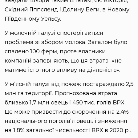
завдали шкоди таким штатам, як: Вікторія,
Східний Гіппсленд і Долину Беги, в Новому
Південному Уельсу.
У молочній галузі спостерігається
проблема зі збором молока. Загалом було
спалено 100 ферм, проте власники
компаній запевняють, що ця втрата «не
матиме істотного впливу на діяльність».
У м’ясній галузі від пожеж постараждало 2,5
млн га території. Прогнозована втрата
близько 1,7 млн овець і 450 тис. голів ВРХ.
Це може призвести до скорочення на 2,4%
національного поголів’я овець і зниження
на 1,8% загальної чисельності ВРХ в 2020 р..