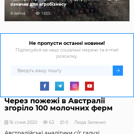
означає для агробізнесу
8 липня
1 633
Не пропусти останні новини!
Підписуйся на наші соціальні мережі та e-mail
розсилку.
Через пожежі в Австралії
згоріло 100 молочних ферм
16 січня 2020
63
0
Люда Зеленко
Австралійські аналітики c/г галузі