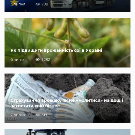
3 липня
798
Як підвищити врожайність сої в Україні
6 липня
1 292
Страхування врожаю, як не «молитися» на дощ і
захистити свій бізнес
7 липня
519