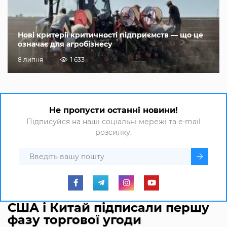
Нові критерії критичності підприємств — що це
означає для агробізнесу
8 липня
1 633
Не пропусти останні новини!
Підписуйся на наші соціальні мережі та e-mail
розсилку.
США і Китай підписали першу
фазу торгової угоди