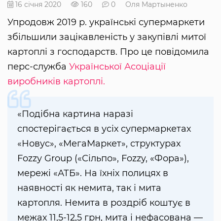
16 січня 2020
160
0
Оля Мартыненко
Упродовж 2019 р. українські супермаркети
збільшили зацікавленість у закупівлі митої
картоплі з господарств. Про це повідомила
перс-служба
Української Асоціації
виробників картоплі.
«Подібна картина наразі
спостерігається в усіх супермаркетах
«Новус», «МегаМаркет», структурах
Fozzу Group («Сільпо», Fozzy, «Фора»),
мережі «АТБ». На їхніх полицях в
наявності як немита, так і мита
картопля. Немита в роздріб коштує в
межах 11,5-12,5 грн, мита і нефасована —