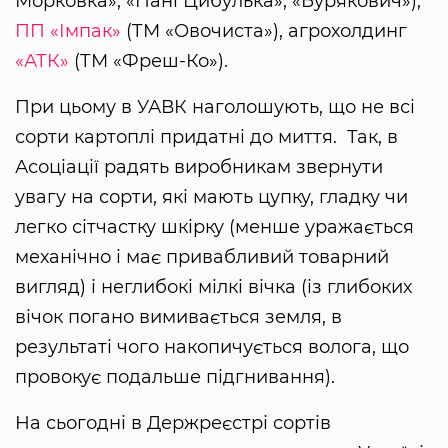
Морковка», «Пані Цибулька», «Бурякович»),
ПП «Імпак»
(ТМ «Овочиста»), агрохолдинг
«АТК»
(ТМ «Фреш-Ко»).
При цьому в УАВК наголошують, що не всі
сорти картоплі придатні до миття. Так, в
Асоціації радять виробникам звернути
увагу на сорти, які мають цупку, гладку чи
легко сітчастку шкірку (менше уражається
механічно і має привабливий товарний
вигляд) і неглибокі мілкі вічка (із глибоких
вічок погано вимивається земля, в
результаті чого накопичується волога, що
провокує подальше підгнивання).
На сьогодні в Держреєстрі сортів