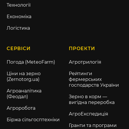
Технології
Економіка
Логістика
СЕРВІСИ
ПРОЕКТИ
Погода (MeteoFarm)
Агротрилогія
Ціни на зерно
Рейтинги
(Zernotorg.ua)
фермерських
господарств України
Агроаналітика
(Феодал)
Зерно в корм —
вигідна переробка
Агроробота
АгроЕкспедиція
Біржа сільгосптехніки
Гранти та програми