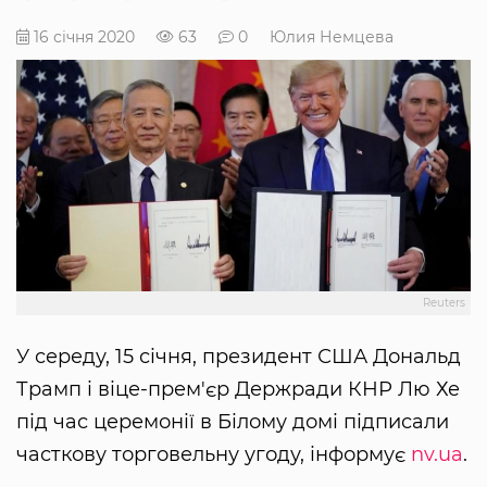
16 січня 2020
63
0
Юлия Немцева
Reuters
У середу, 15 січня, президент США Дональд
Трамп і віце-прем'єр Держради КНР Лю Хе
під час церемонії в Білому домі підписали
часткову торговельну угоду, інформує
nv.ua
.