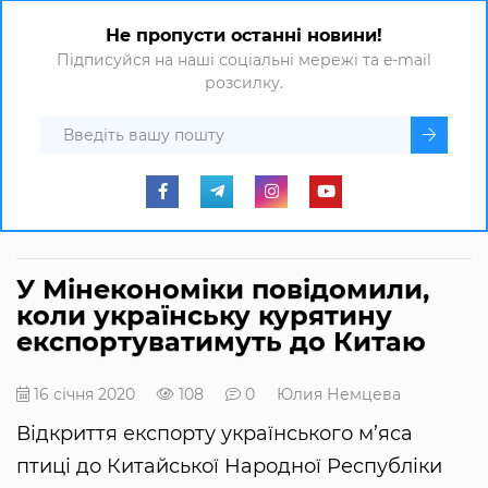
Не пропусти останні новини!
Підписуйся на наші соціальні мережі та e-mail
розсилку.
У Мінекономіки повідомили,
коли українську курятину
експортуватимуть до Китаю
16 січня 2020
108
0
Юлия Немцева
Відкриття експорту українського м’яса
птиці до Китайської Народної Республіки