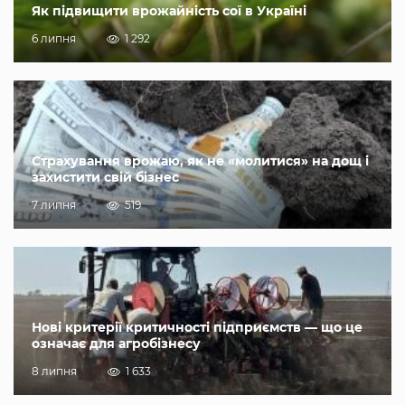
Як підвищити врожайність сої в Україні
6 липня
1 292
Страхування врожаю, як не «молитися» на дощ і
захистити свій бізнес
7 липня
519
Нові критерії критичності підприємств — що це
означає для агробізнесу
8 липня
1 633