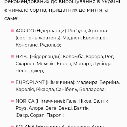
рекомендованих до вирощування в Україні
є чимало сортів, придатних до миття, а
саме:
AGRICO (Нідерланди): Рів`єра, Арізона
(серпень-жовтень), Мадлен, Еволюшен,
Констанс, Рудольф;
HZPC (Нідерланди): Коломба, Карера, Ред
Скарлет, Мемфіс, Евора, Моцарт, Лусінда,
Челенджер;
EUROPLANT (Німеччина): Мадейра, Берніна,
Карелія, Рікарда, Санібель, Беллароза;
NORICA (Німеччина): Гала, Ніксе, Балтік
Роуз, Алора, Вега, Венді, Балтік
Фаєр, Сорая, Паролі;
SOLANA (Німеччина): Королева Анна,