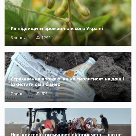
Як підвищити врожайність сої в Україні
6 липня
1 292
Страхування врожаю, як не «молитися» на дощ і
захистити свій бізнес
7 липня
519
Нові критерії критичності підприємств — що це