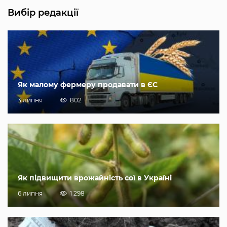
Вибір редакції
Як малому фермеру продавати в ЄС
3 липня
802
Як підвищити врожайність сої в Україні
6 липня
1 298