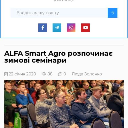
ALFA Smart Agro розпочинає
зимові семінари
22 січня 2020
88
0
Люда Зеленко