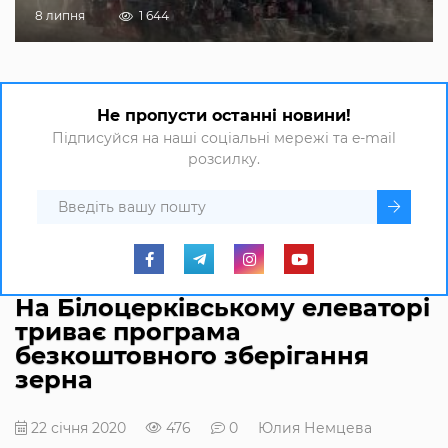
8 липня
1 644
Не пропусти останні новини!
Підписуйся на наші соціальні мережі та e-mail
розсилку.
На Білоцерківському елеваторі
триває програма
безкоштовного зберігання
зерна
22 січня 2020
476
0
Юлия Немцева