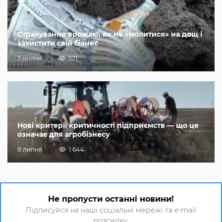
Страхування врожаю, як не «молитися» на дощ і
захистити свій бізнес
7 липня
521
Нові критерії критичності підприємств — що це
означає для агробізнесу
8 липня
1 644
Не пропусти останні новини!
Підписуйся на наші соціальні мережі та e-mail
розсилку.