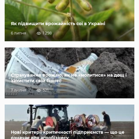
Як підвищити врожайність сої в Україні
6 липня
1 298
Страхування врожаю, як не «молитися» на дощ і
захистити свій бізнес
7 липня
521
Нові критерії критичності підприємств — що це
означає для агробізнесу