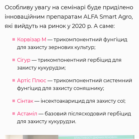
Особливу увагу на семінарі буде приділено
інноваційним препаратам ALFA Smart Agro,
які вийдуть на ринок у 2020 р. А саме:
Корвізар М
— трикомпонентний фунгіцид
для захисту зернових культур;
Сігур
— трикомпонентний гербіцид для
захисту кукурудзи;
Артіс Плюс
— трикомпонентний системний
фунгіцид для захисту соняшнику;
Сінтак
— інсектоакарицид для захисту сої;
Астаміл
— базовий післясходовий гербіцид
для захисту кукурудзи.