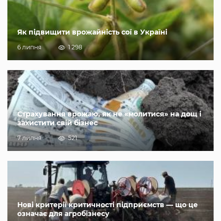
Як підвищити врожайність сої в Україні
6 липня
1 298
Страхування врожаю, як не «молитися» на дощ і
захистити свій бізнес
7 липня
521
Нові критерії критичності підприємств — що це
означає для агробізнесу