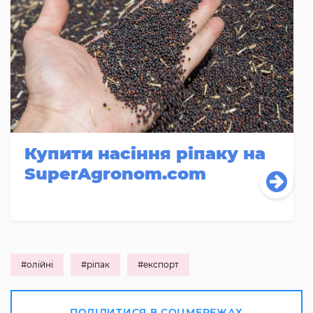
Купити насіння ріпаку на
SuperAgronom.com
#олійні
#ріпак
#експорт
ПОДІЛИТИСЯ В СОЦМЕРЕЖАХ