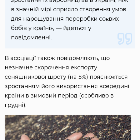
зростання їх виробництва в Україні, ніж
в значній мірі сприяло створення умов
для нарощування переробки соєвих
бобів у країні», — йдеться у
повідомленні.
В асоціації також повідомляють, що
незначне скорочення експорту
соняшникової шроту (на 5%) пояснюється
зростанням його використання всередині
країни в зимовий період (особливо в
грудні).