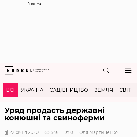
Реклама
ВСІ
УКРАЇНА
САДІВНИЦТВО
ЗЕМЛЯ
СВІТ
Уряд продасть державні
конюшні та свиноферми
22 січня 2020
546
0
Оля Мартыненко