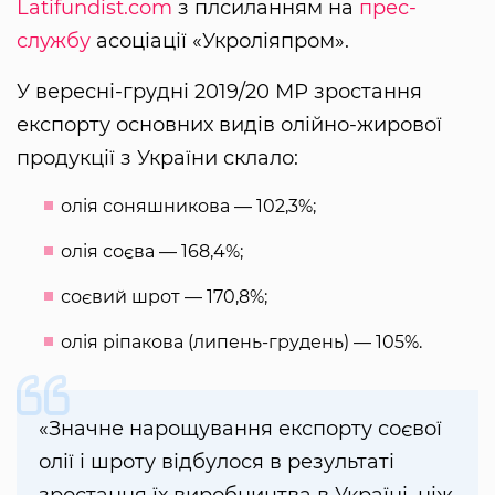
Latifundist.com
з плсиланням на
прес-
службу
асоціації «Укроліяпром».
У вересні-грудні 2019/20 МР зростання
експорту основних видів олійно-жирової
продукції з України склало:
олія соняшникова — 102,3%;
олія соєва — 168,4%;
соєвий шрот — 170,8%;
олія ріпакова (липень-грудень) — 105%.
«Значне нарощування експорту соєвої
олії і шроту відбулося в результаті