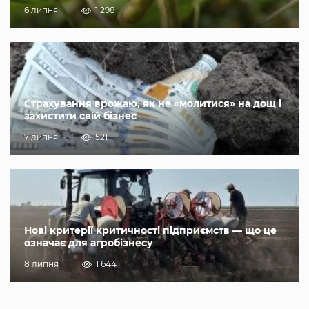
6 липня
1 298
Страхування врожаю, як не «молитися» на дощ і
захистити свій бізнес
7 липня
521
Нові критерії критичності підприємств — що це
означає для агробізнесу
8 липня
1 644