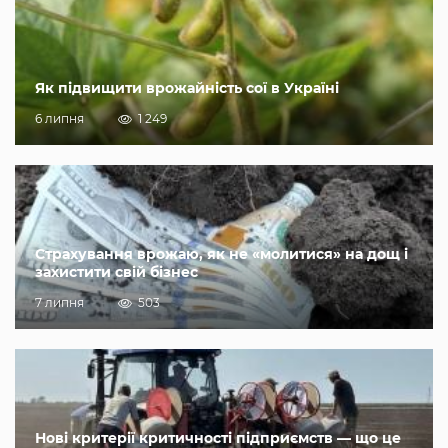
Як підвищити врожайність сої в Україні
6 липня
1 249
Страхування врожаю, як не «молитися» на дощ і
захистити свій бізнес
7 липня
503
Нові критерії критичності підприємств — що це