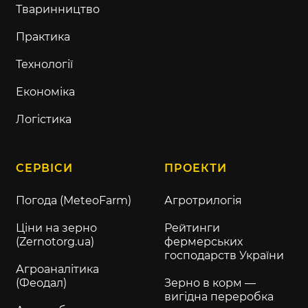
Тваринництво
Практика
Технології
Економіка
Логістика
СЕРВІСИ
ПРОЕКТИ
Погода (MeteoFarm)
Агротрилогія
Ціни на зерно
Рейтинги
(Zernotorg.ua)
фермерських
господарств України
Агроаналітика
(Феодал)
Зерно в корм —
вигідна переробка