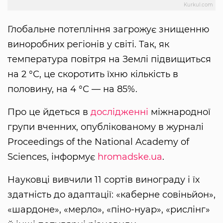
Kurkul.com
Глобальне потепління загрожує знищенню
виноробних регіонів у світі. Так, як
температура повітря на Землі підвищиться
на 2 °С, це скоротить їхню кількість в
половину, на 4 °С — на 85%.
Про це йдеться в
дослідженні
міжнародної
групи вченних, опублікованому в журналі
Proceedings of the National Academy of
Sciences, інформує
hromadske.ua
.
Науковці вивчили 11 сортів винограду і їх
здатність до адаптації: «каберне совіньйон»,
«шардоне», «мерло», «піно-нуар», «рислінг»