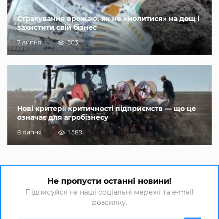
Страхування врожаю, як не «молитися» на дощ і
захистити свій бізнес
7 липня
503
Нові критерії критичності підприємств — що це
означає для агробізнесу
8 липня
1 589
Не пропусти останні новини!
Підписуйся на наші соціальні мережі та e-mail
розсилку.