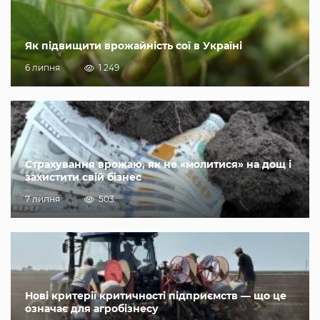
Як підвищити врожайність сої в Україні
6 липня
1 249
Страхування врожаю, як не «молитися» на дощ і
захистити свій бізнес
7 липня
503
Нові критерії критичності підприємств — що це
означає для агробізнесу