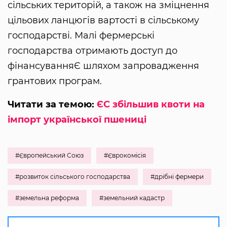
сільських територій, а також на зміцнення
цільових ланцюгів вартості в сільському
господарстві. Малі фермерські
господарства отримають доступ до
фінансуванняЄ шляхом запровадження
грантових програм.
Читати за темою:
ЄС збільшив квоти на
імпорт української пшениці
#Європейський Союз
#Єврокомісія
#розвиток сільського господарства
#дрібні фермери
#земельна реформа
#земельний кадастр