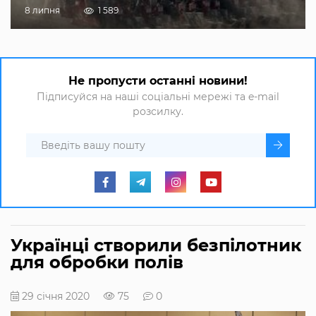
8 липня
1 589
Не пропусти останні новини!
Підписуйся на наші соціальні мережі та e-mail
розсилку.
Українці створили безпілотник
для обробки полів
29 січня 2020
75
0