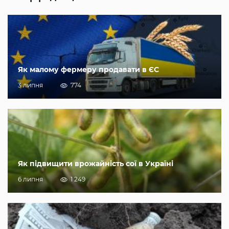
Як малому фермеру продавати в ЄС
3 липня
774
Як підвищити врожайність сої в Україні
6 липня
1 249