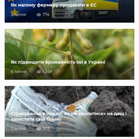
Як малому фермеру продавати в ЄС
3 липня
774
Як підвищити врожайність сої в Україні
6 липня
1 249
Страхування врожаю, як не «молитися» на дощ і
захистити свій бізнес
7 липня
503