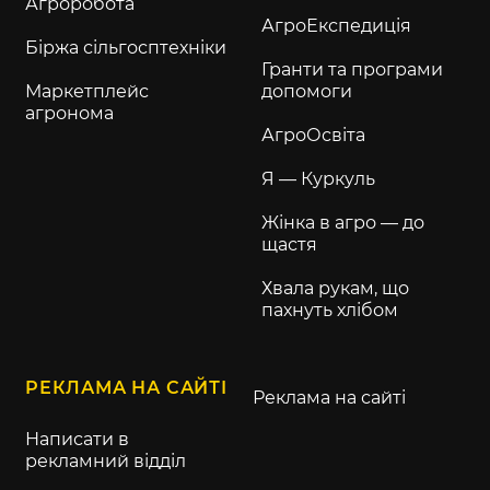
Агроробота
АгроЕкспедиція
Біржа сільгосптехніки
Гранти та програми
Маркетплейс
допомоги
агронома
АгроОсвіта
Я — Куркуль
Жінка в агро — до
щастя
Хвала рукам, що
пахнуть хлібом
РЕКЛАМА НА САЙТІ
Реклама на сайті
Написати в
рекламний відділ