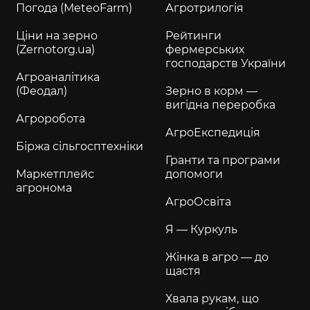
Погода (MeteoFarm)
Агротрилогія
Ціни на зерно
Рейтинги
(Zernotorg.ua)
фермерських
господарств України
Агроаналітика
(Феодал)
Зерно в корм —
вигідна переробка
Агроробота
АгроЕкспедиція
Біржа сільгосптехніки
Гранти та програми
Маркетплейс
допомоги
агронома
АгроОсвіта
Я — Куркуль
Жінка в агро — до
щастя
Хвала рукам, що