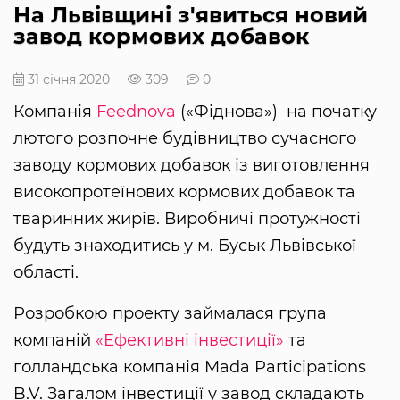
На Львівщині з'явиться новий
завод кормових добавок
31 січня 2020
309
0
Компанія
Feednova
(«Фіднова») на початку
лютого розпочне будівництво сучасного
заводу кормових добавок із виготовлення
високопротеїнових кормових добавок та
тваринних жирів. Виробничі протужності
будуть знаходитись у м. Буськ Львівської
області.
Розробкою проекту займалася група
компаній
«Ефективні інвестиції»
та
голландська компанія Mada Participations
B.V. Загалом інвестиції у завод складають