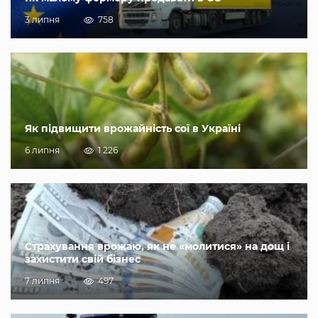
3 липня
758
Як підвищити врожайність сої в Україні
6 липня
1 226
Страхування врожаю, як не «молитися» на дощ і
захистити свій бізнес
7 липня
497