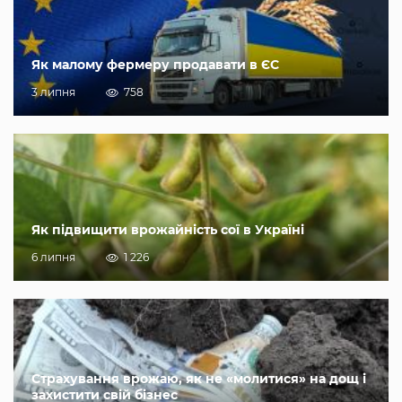
Як малому фермеру продавати в ЄС
3 липня
758
Як підвищити врожайність сої в Україні
6 липня
1 226
Страхування врожаю, як не «молитися» на дощ і
захистити свій бізнес