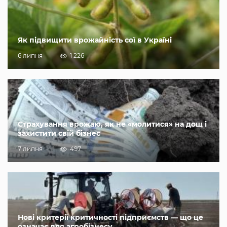
Як підвищити врожайність сої в Україні
6 липня
1 226
Страхування врожаю, як не «молитися» на дощ і
захистити свій бізнес
7 липня
497
Нові критерії критичності підприємств — що це
означає для агробізнесу