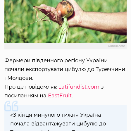
Kurkul.com
Фермери південного регіону України
почали експортувати цибулю до Туреччини
і Молдови.
Про це повідомляє
Latifundist.com
з
посиланням на
EastFruit
.
«З кінця минулого тижня Україна
почала відвантажувати цибулю до