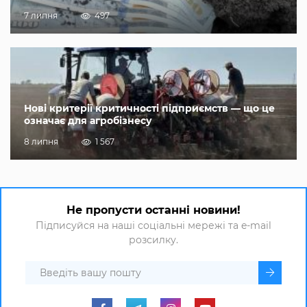
7 липня
497
Нові критерії критичності підприємств — що це
означає для агробізнесу
8 липня
1 567
Не пропусти останні новини!
Підписуйся на наші соціальні мережі та e-mail
розсилку.