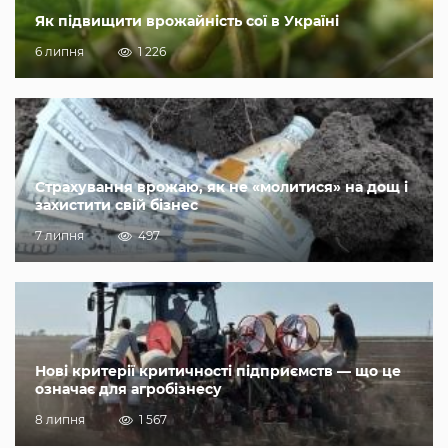
Як підвищити врожайність сої в Україні
6 липня
1 226
Страхування врожаю, як не «молитися» на дощ і
захистити свій бізнес
7 липня
497
Нові критерії критичності підприємств — що це
означає для агробізнесу
8 липня
1 567