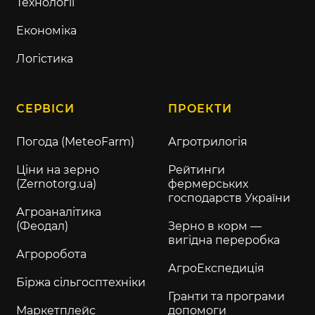
Технології
Економіка
Логістика
СЕРВІСИ
ПРОЕКТИ
Погода (MeteoFarm)
Агротрилогія
Ціни на зерно
Рейтинги
(Zernotorg.ua)
фермерських
господарств України
Агроаналітика
(Феодал)
Зерно в корм —
вигідна переробка
Агроробота
АгроЕкспедиція
Біржа сільгосптехніки
Гранти та програми
Маркетплейс
допомоги