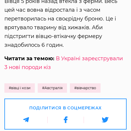
Вівця 5 років назад втекла з ферми. Весь
цей час вовна відростала і з часом
перетворилась на своєрідну броню. Це і
врятувало тварину від хижаків. Аби
підстригти вівцю-втікачку фермеру
знадобилось 6 годин.
Читати за темою:
В Україні зареєстрували
3 нові породи кіз
#вівці і кози
#Австралія
#вівчарство
ПОДІЛИТИСЯ В СОЦМЕРЕЖАХ