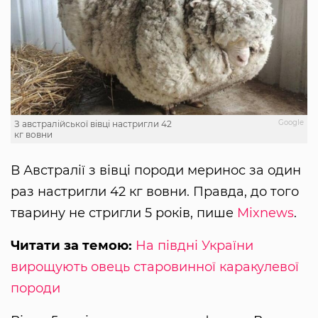
Google
З австралійської вівці настригли 42
кг вовни
В Австралії з вівці породи меринос за один
раз настригли 42 кг вовни. Правда, до того
тварину не стригли 5 років, пише
Mixnews
.
Читати за темою:
На півдні України
вирощують овець старовинної каракулевої
породи