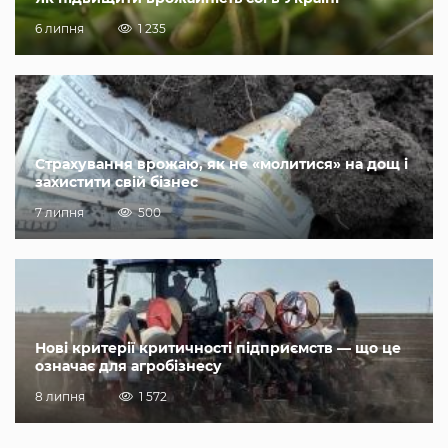
6 липня
1 235
Страхування врожаю, як не «молитися» на дощ і
захистити свій бізнес
7 липня
500
Нові критерії критичності підприємств — що це
означає для агробізнесу
8 липня
1 572