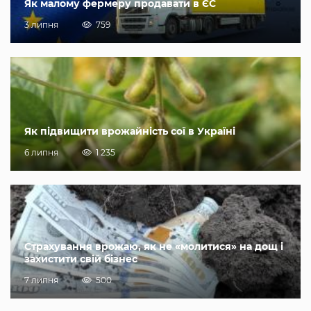
Як малому фермеру продавати в ЄС
3 липня
759
Як підвищити врожайність сої в Україні
6 липня
1 235
Страхування врожаю, як не «молитися» на дощ і
захистити свій бізнес
7 липня
500