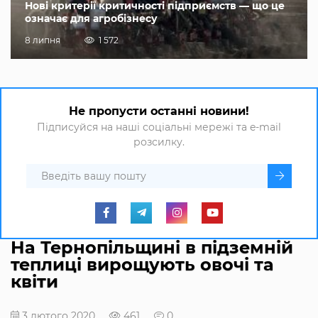
Нові критерії критичності підприємств — що це
означає для агробізнесу
8 липня
1 572
Не пропусти останні новини!
Підписуйся на наші соціальні мережі та e-mail
розсилку.
На Тернопільщині в підземній
теплиці вирощують овочі та
квіти
3 лютого 2020
461
0