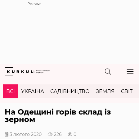
Реклама
ВСІ
УКРАЇНА
САДІВНИЦТВО
ЗЕМЛЯ
СВІТ
На Одещині горів склад із
зерном
3 лютого 2020
226
0