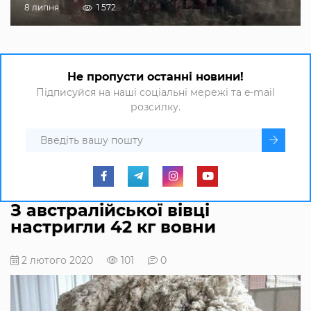
8 липня
1 572
Не пропусти останні новини!
Підписуйся на наші соціальні мережі та e-mail
розсилку.
З австралійської вівці
настригли 42 кг вовни
2 лютого 2020
101
0