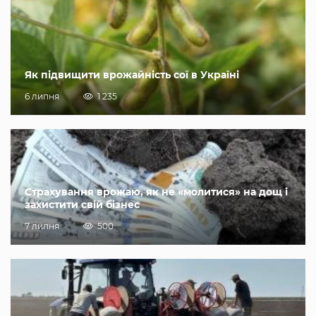
Як підвищити врожайність сої в Україні
6 липня
1 235
Страхування врожаю, як не «молитися» на дощ і
захистити свій бізнес
7 липня
500