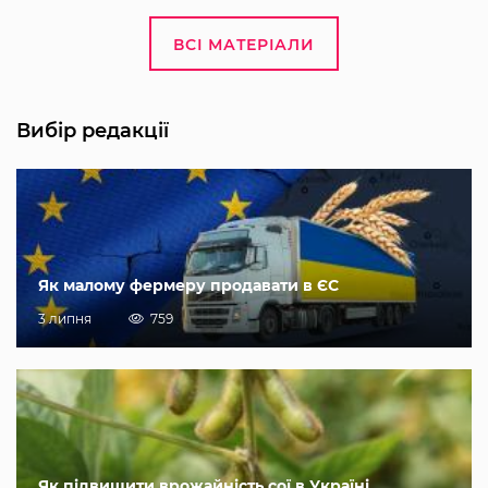
ВСІ МАТЕРІАЛИ
Вибір редакції
Як малому фермеру продавати в ЄС
3 липня
759
Як підвищити врожайність сої в Україні