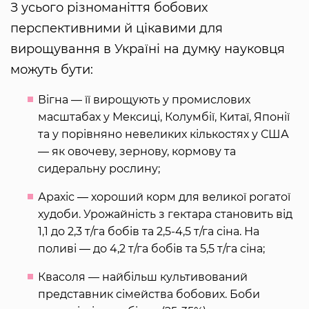
З усього різноманіття бобових
перспективними й цікавими для
вирощування в Україні на думку науковця
можуть бути:
Вігна — її вирощують у промислових
масштабах у Мексиці, Колумбії, Китаї, Японії
та у порівняно невеликих кількостях у США
― як овочеву, зернову, кормову та
сидеральну рослину;
Арахіс ― хороший корм для великої рогатої
худоби. Урожайність з гектара становить від
1,1 до 2,3 т/га бобів та 2,5-4,5 т/га сіна. На
поливі ― до 4,2 т/га бобів та 5,5 т/га сіна;
Квасоля — найбільш культивований
представник сімейства бобових. Боби