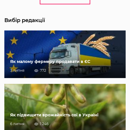
Вибір редакції
Як малому фермеру продавати в ЄС
3 липня
772
Як підвищити врожайність сої в Україні
6 липня
1 246