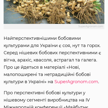
SuperAgronom.com
Найперспективнішими бобовими
культурами для України є соя, нут та горох.
Серед нішевих бобових перспективними є
вігна, арахіс, квасоля, астрагал та галега.
Про це йдеться в матеріалі «Нові,
малопоширені та нетрадиційні бобові
культури в Україні» на
SuperAgronom.com
.
Про перспективні бобові культури у
нішевому сегменті виробництва на IV
Міжнародній конференції «Майбутнє