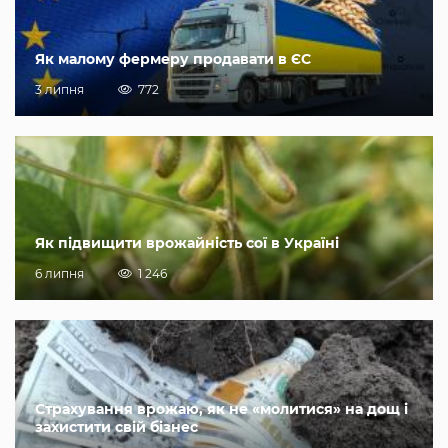
Як малому фермеру продавати в ЄС
3 липня
772
Як підвищити врожайність сої в Україні
6 липня
1 246
Страхування врожаю, як не «молитися» на дощ і
захистити свій бізнес