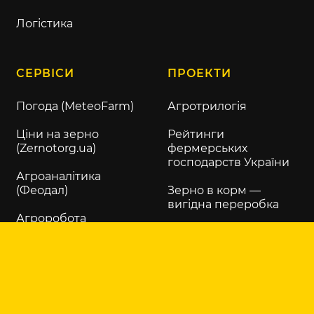
Логістика
СЕРВІСИ
ПРОЕКТИ
Погода (MeteoFarm)
Агротрилогія
Ціни на зерно
Рейтинги
(Zernotorg.ua)
фермерських
господарств України
Агроаналітика
(Феодал)
Зерно в корм —
вигідна переробка
Агроробота
АгроЕкспедиція
Біржа сільгосптехніки
Гранти та програми
Маркетплейс
допомоги
агронома
АгроОсвіта