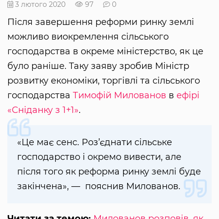
3 лютого 2020
97
0
Після завершення реформи ринку землі
можливо виокремлення сільського
господарства в окреме міністерство, як це
було раніше. Таку заяву зробив Міністр
розвитку економіки, торгівлі та сільського
господарства
Тимофій Милованов
в
ефірі
«Сніданку з 1+1»
.
«Це має сенс. Роз’єднати сільське
господарство і окремо вивести, але
після того як реформа ринку землі буде
закінчена», — пояснив Милованов.
Читати за темою:
Милованов розповів, як