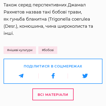
Також серед перспективних Джамал
Рахметов назвав такі бобові трави,
як гуньба блакитна (Trigonella coerulea
(Desr.), конюшина, чина широколиста та
інші.
#нішеві культури
#бобові
ПОДІЛИТИСЯ В СОЦМЕРЕЖАХ
ВСІ МАТЕРІАЛИ