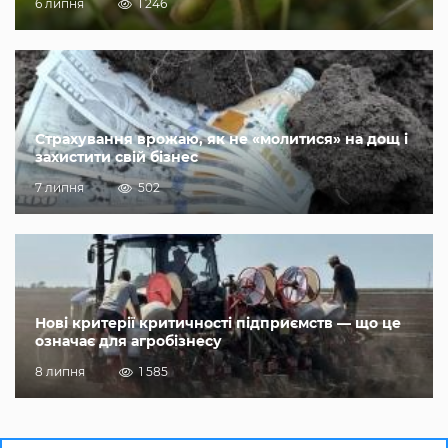
6 липня
1 246
Страхування врожаю, як не «молитися» на дощ і
захистити свій бізнес
7 липня
502
Нові критерії критичності підприємств — що це
означає для агробізнесу
8 липня
1 585