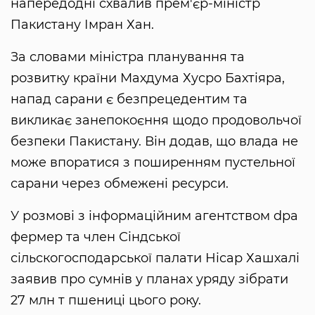
напередодні схвалив прем'єр-міністр
Пакистану Імран Хан.
За словами міністра планування та
розвитку країни Махдума Хусро Бахтіяра,
напад сарани є безпрецедентим та
викликає занепокоєння щодо продовольчої
безпеки Пакистану. Він додав, що влада не
може впоратися з поширенням пустельної
сарани через обмежені ресурси.
У розмові з інформаційним агентством dpa
фермер та член Сіндської
сільскогосподарської палати Нісар Хашхалі
заявив про сумнів у планах уряду зібрати
27 млн т пшениці цього року.