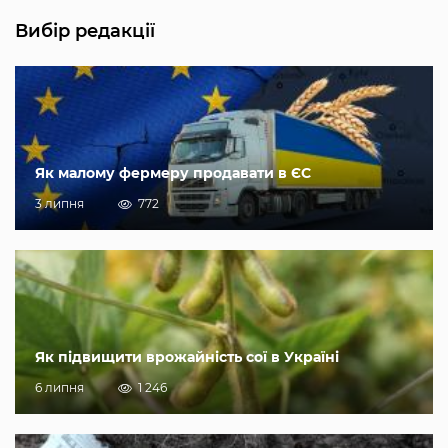
Вибір редакції
Як малому фермеру продавати в ЄС
3 липня
772
Як підвищити врожайність сої в Україні
6 липня
1 246