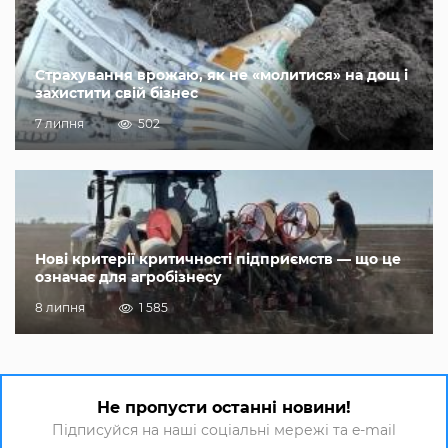
Страхування врожаю, як не «молитися» на дощ і
захистити свій бізнес
7 липня
502
Нові критерії критичності підприємств — що це
означає для агробізнесу
8 липня
1 585
Не пропусти останні новини!
Підписуйся на наші соціальні мережі та e-mail