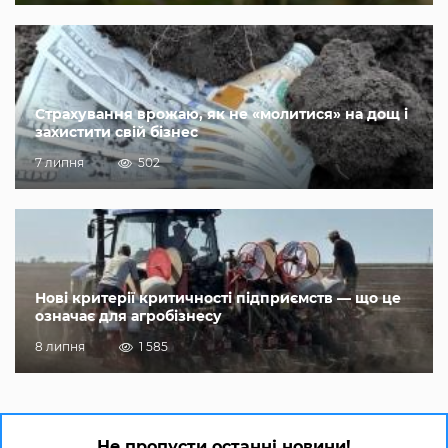
Страхування врожаю, як не «молитися» на дощ і
захистити свій бізнес
7 липня
502
Нові критерії критичності підприємств — що це
означає для агробізнесу
8 липня
1 585
Не пропусти останні новини!