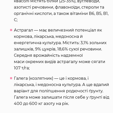
квасолі містять білки (25-35%), вуглеводи,
азотисті речовини, флавоноїди, стероли та
органічні кислоти, а також вітаміни В6, В5, В1,
С;
Астрагал ― має величезний потенціал як
кормова, лікарська, медоносна й
енергетична культура. Містить: 3,1% зольних
залишків, 9% цукрів, 18,6% сухої речовини.
Середня врожайність надземної
маси окремих видів астрагалу може сягати
107 т/га;
Галега (козлятник) ― це і кормова, і
лікарська, і медоносна культура. А ще вдалий
варіант для поліпшення родючості ґрунту.
Галега може залишати після себе у ґрунті від
400 до 600 кг азоту на рік.