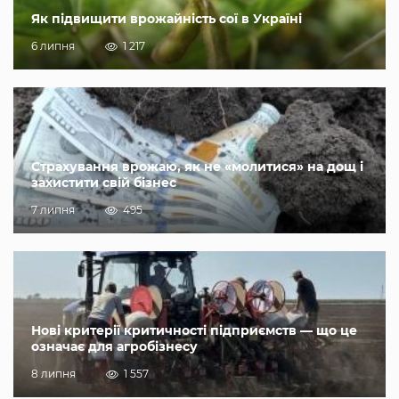
Як підвищити врожайність сої в Україні
6 липня
1 217
Страхування врожаю, як не «молитися» на дощ і
захистити свій бізнес
7 липня
495
Нові критерії критичності підприємств — що це
означає для агробізнесу
8 липня
1 557