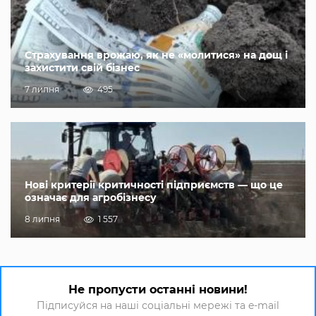
Страхування врожаю, як не «молитися» на дощ і
захистити свій бізнес
7 липня
495
Нові критерії критичності підприємств — що це
означає для агробізнесу
8 липня
1 557
Не пропусти останні новини!
Підписуйся на наші соціальні мережі та e-mail