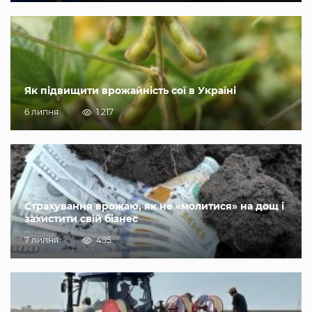
Як підвищити врожайність сої в Україні
6 липня
1 217
Страхування врожаю, як не «молитися» на дощ і
захистити свій бізнес
7 липня
495