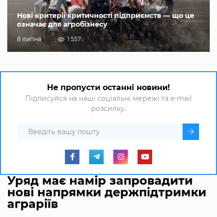
Нові критерії критичності підприємств — що це
означає для агробізнесу
8 липня
1 557
Не пропусти останні новини!
Підписуйся на наші соціальні мережі та e-mail
розсилку.
Уряд має намір запровадити
нові напрямки держпідтримки
аграріїв