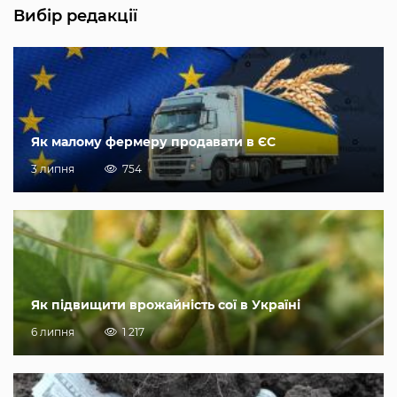
Вибір редакції
Як малому фермеру продавати в ЄС
3 липня
754
Як підвищити врожайність сої в Україні
6 липня
1 217