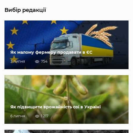
Вибір редакції
Як малому фермеру продавати в ЄС
3 липня
754
Як підвищити врожайність сої в Україні
6 липня
1 217