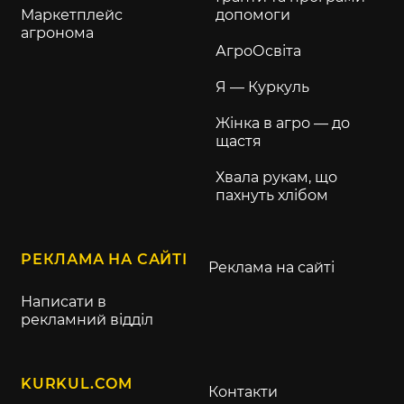
Маркетплейс
допомоги
агронома
АгроОсвіта
Я — Куркуль
Жінка в агро — до
щастя
Хвала рукам, що
пахнуть хлібом
РЕКЛАМА НА САЙТІ
Реклама на сайті
Написати в
рекламний відділ
KURKUL.COM
Контакти