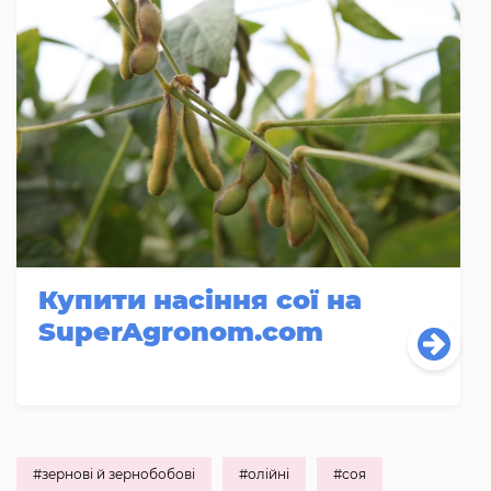
Купити насіння сої на
SuperAgronom.com
#зернові й зернобобові
#олійні
#соя