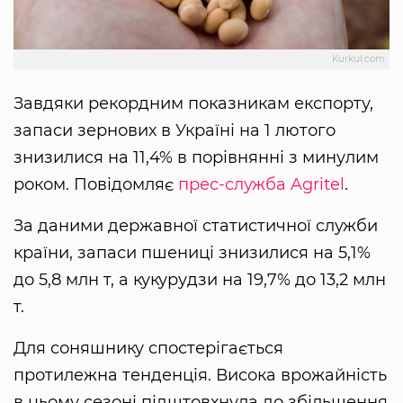
Kurkul.com
Завдяки рекордним показникам експорту,
запаси зернових в Україні на 1 лютого
знизилися на 11,4% в порівнянні з минулим
роком. Повідомляє
прес-служба Agritel
.
За даними державної статистичної служби
країни, запаси пшениці знизилися на 5,1%
до 5,8 млн т, а кукурудзи на 19,7% до 13,2 млн
т.
Для соняшнику спостерігається
протилежна тенденція. Висока врожайність
в цьому сезоні підштовхнула до збільшення