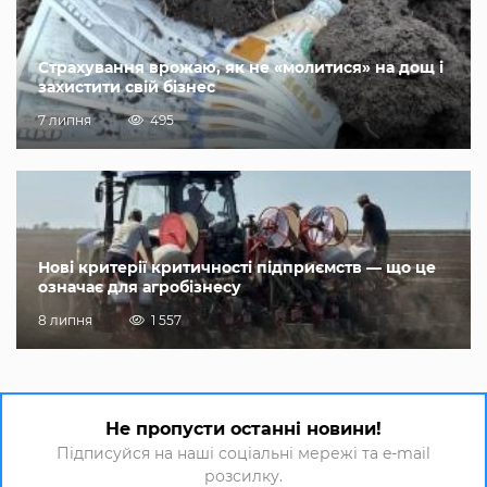
Страхування врожаю, як не «молитися» на дощ і
захистити свій бізнес
7 липня
495
Нові критерії критичності підприємств — що це
означає для агробізнесу
8 липня
1 557
Не пропусти останні новини!
Підписуйся на наші соціальні мережі та e-mail
розсилку.