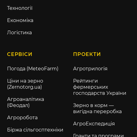
Технології
Економіка
Логістика
СЕРВІСИ
ПРОЕКТИ
Погода (MeteoFarm)
Агротрилогія
Ціни на зерно
Рейтинги
(Zernotorg.ua)
фермерських
господарств України
Агроаналітика
(Феодал)
Зерно в корм —
вигідна переробка
Агроробота
АгроЕкспедиція
Біржа сільгосптехніки
Гранти та програми