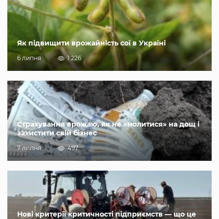
Як підвищити врожайність сої в Україні
6 липня
1 226
Страхування врожаю, як не «молитися» на дощ і
захистити свій бізнес
7 липня
497
Нові критерії критичності підприємств — що це