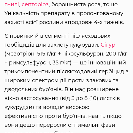
гнилі
,
септоріоз
, борошниста роса, тощо.
Унікальність препарату в пролонгованому
захисті всієї рослини впродовж 4-х тижнів.
Є новинки й в сегменті післясходових
гербіцидів для захисту кукурудзи.
Сігур
(мезотріон, 515 г/кг + нікосульфурон, 200 г/кг
+ римсульфурон, 35 г/кг) — це інноваційний
трикомпонентний післясходовий гербіцид з
широким спектром дії проти злакових та
дводольних бур’янів. Він має розширене
вікно застосування (від 3 до 8 (10) листків
кукурудзи) та володіє високою
ефективністю проти бур’янів, навіть якщо
вони дещо переросли оптимальні фази