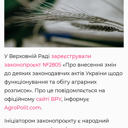
У Верховній Раді
зареєстрували
законопроєкт
№2805
«Про внесення змін
до деяких законодавчих актів України щодо
функціонування та обігу аграрних
розписок». Про це повідомляється на
офіційному
сайті ВРУ
, інформує
AgroPolit.com
.
Ініціатором законопроєкту є народний