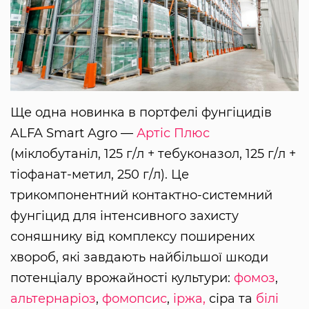
Ще одна новинка в портфелі фунгіцидів
ALFA Smart Agro —
Артіс Плюс
(міклобутаніл, 125 г/л + тебуконазол, 125 г/л +
тіофанат-метил, 250 г/л). Це
трикомпонентний контактно-системний
фунгіцид для інтенсивного захисту
соняшнику від комплексу поширених
хвороб, які завдають найбільшої шкоди
потенціалу врожайності культури:
фомоз
,
альтернаріоз
,
фомопсис
,
іржа,
сіра та
білі