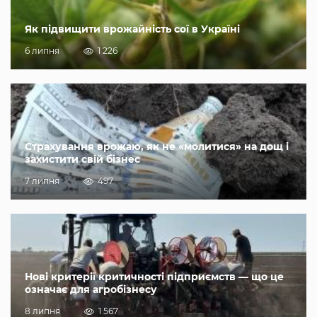
Як підвищити врожайність сої в Україні
6 липня
1 226
Страхування врожаю, як не «молитися» на дощ і
захистити свій бізнес
7 липня
497
Нові критерії критичності підприємств — що це
означає для агробізнесу
8 липня
1 567