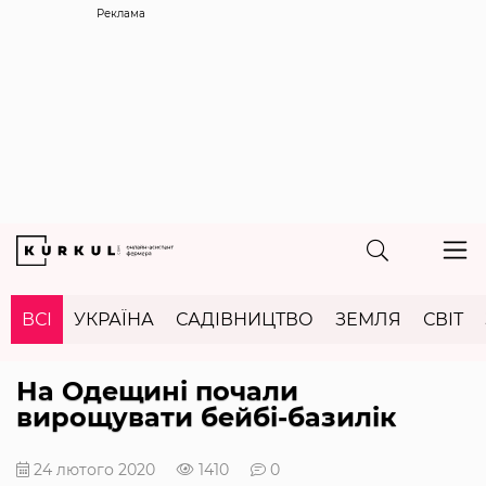
Реклама
ВСІ
УКРАЇНА
САДІВНИЦТВО
ЗЕМЛЯ
СВІТ
На Одещині почали
вирощувати бейбі-базилік
24 лютого 2020
1410
0