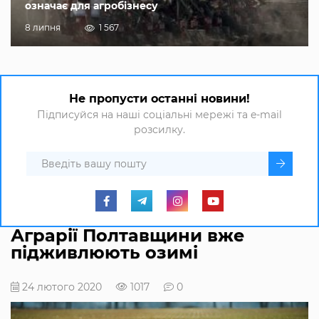
означає для агробізнесу
8 липня
1 567
Не пропусти останні новини!
Підписуйся на наші соціальні мережі та e-mail
розсилку.
Аграрії Полтавщини вже
підживлюють озимі
24 лютого 2020
1017
0