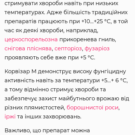
стримувати хвороби навіть при низьких
температурах. Адже більшість традиційних
препаратів працюють при +10…+25 °С, в той
час як деякі хвороби, наприклад,
церкоспорельозна
прикоренева гниль,
снігова пліснява
,
септоріоз
,
фузаріоз
проявляють себе вже при +5 °С.
Корвізар М демонструє високу фунгіцидну
активність навіть за температури +5…+ 6 °С,
а тому відмінно стримує хвороби та
забезпечує захист майбутнього врожаю від
різних плямистостей,
борошнистої роси
,
іржі
та інших захворювань.
Важливо, що препарат можна