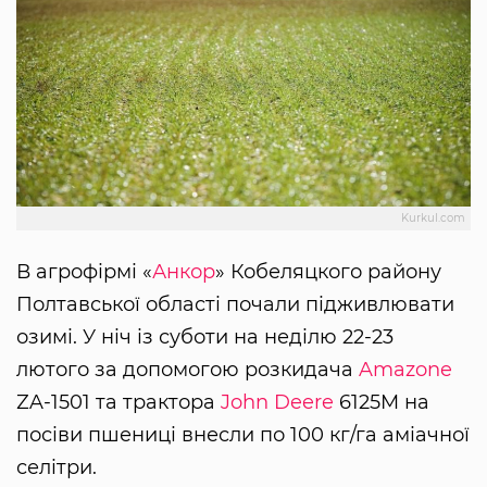
Kurkul.com
В агрофірмі «
Анкор
» Кобеляцкого району
Полтавської області почали підживлювати
озимі. У ніч із суботи на неділю 22-23
лютого за допомогою розкидача
Amazone
ZA-1501 та трактора
John Deere
6125M на
посіви пшениці внесли по 100 кг/га аміачної
селітри.