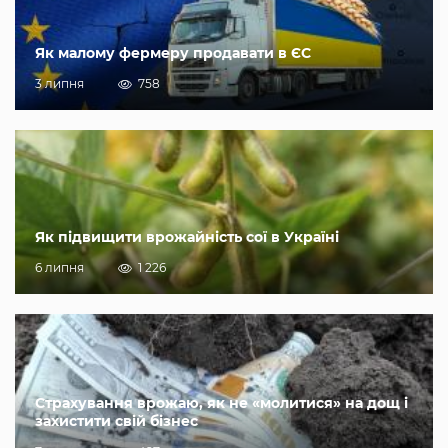
Як малому фермеру продавати в ЄС
3 липня
758
Як підвищити врожайність сої в Україні
6 липня
1 226
Страхування врожаю, як не «молитися» на дощ і
захистити свій бізнес