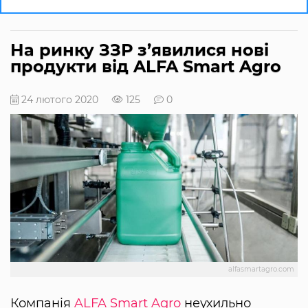
На ринку ЗЗР з’явилися нові
продукти від ALFA Smart Agro
24 лютого 2020
125
0
alfasmartagro.com
Компанія
ALFA Smart Agro
неухильно