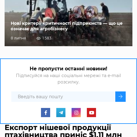
Нові критерії критичності підприємств — що це
означає для агробізнесу
8 липня
1 583
Не пропусти останні новини!
Підписуйся на наші соціальні мережі та e-mail
розсилку.
Експорт нішевої продукції
птахівництва приніс $1,11 млн