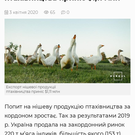
3 квітня 2020
65
0
Експорт нішевої продукції
птахівництва приніс $1,11 млн
Попит на нішеву продукцію птахівництва за
кордоном зростає. Так за результатами 2019
р. Україна продала на закордонний ринок
220 т м’яса індиків, більшість якого (153 т)