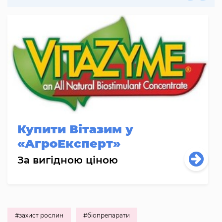
Купити Вітазим у
«АгроЕксперт»
За вигідною ціною
#захист рослин
#біопрепарати