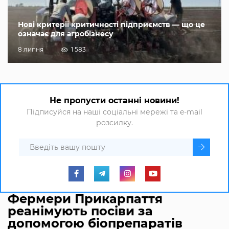
Нові критерії критичності підприємств — що це
означає для агробізнесу
8 липня
1 583
Не пропусти останні новини!
Підписуйся на наші соціальні мережі та e-mail
розсилку.
Фермери Прикарпаття
реанімують посіви за
допомогою біопрепаратів