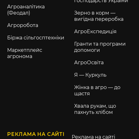
господарств України
Агроаналітика
(Феодал)
Зерно в корм —
вигідна переробка
Агроробота
АгроЕкспедиція
Біржа сільгосптехніки
Гранти та програми
Маркетплейс
допомоги
агронома
АгроОсвіта
Я — Куркуль
Жінка в агро — до
щастя
Хвала рукам, що
пахнуть хлібом
РЕКЛАМА НА САЙТІ
Реклама на сайті