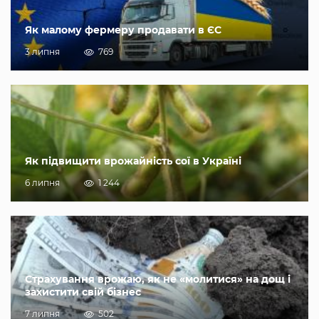
Як малому фермеру продавати в ЄС
3 липня
769
Як підвищити врожайність сої в Україні
6 липня
1 244
Страхування врожаю, як не «молитися» на дощ і
захистити свій бізнес
7 липня
502