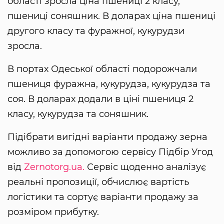
області зросла ціна пшениці 2 класу,
пшениці соняшник. В доларах ціна пшениці
другого класу та фуражної, кукурудзи
зросла.
В портах Одеської області подорожчали
пшениця фуражна, кукурудза, кукурудза та
соя. В доларах додали в ціні пшениця 2
класу, кукурудза та соняшник.
Підібрати вигідні варіанти продажу зерна
можливо за допомогою сервісу Підбір Угод
від
Zernotorg.ua.
Сервіс щоденно аналізує
реальні пропозиції, обчислює вартість
логістики та сортує варіанти продажу за
розміром прибутку.