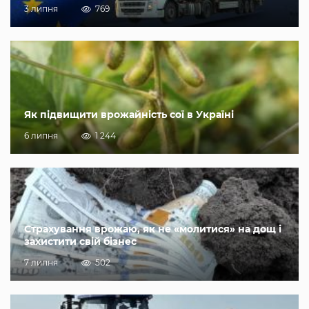
3 липня
769
Як підвищити врожайність сої в Україні
6 липня
1 244
Страхування врожаю, як не «молитися» на дощ і
захистити свій бізнес
7 липня
502