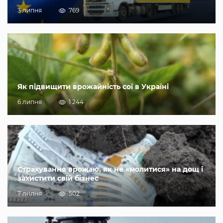
3 липня
769
Як підвищити врожайність сої в Україні
6 липня
1 244
Страхування врожаю, як не «молитися» на дощ і
захистити свій бізнес
7 липня
502