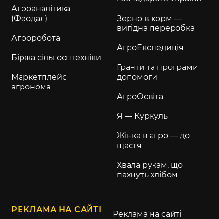
Агроаналітика
(Феодал)
Зерно в корм —
вигідна переробка
Агроробота
АгроЕкспедиція
Біржа сільгосптехніки
Гранти та програми
Маркетплейс
допомоги
агронома
АгроОсвіта
Я — Куркуль
Жінка в агро — до
щастя
Хвала рукам, що
пахнуть хлібом
РЕКЛАМА НА САЙТІ
Реклама на сайті