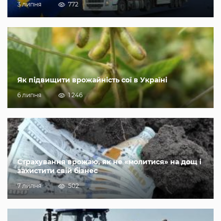
3 липня
772
Як підвищити врожайність сої в Україні
6 липня
1 246
Страхування врожаю, як не «молитися» на дощ і
захистити свій бізнес
7 липня
502