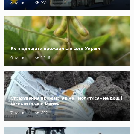
3 липня
772
Як підвищити врожайність сої в Україні
6 липня
1 246
Страхування врожаю, як не «молитися» на дощ і
захистити свій бізнес
7 липня
502