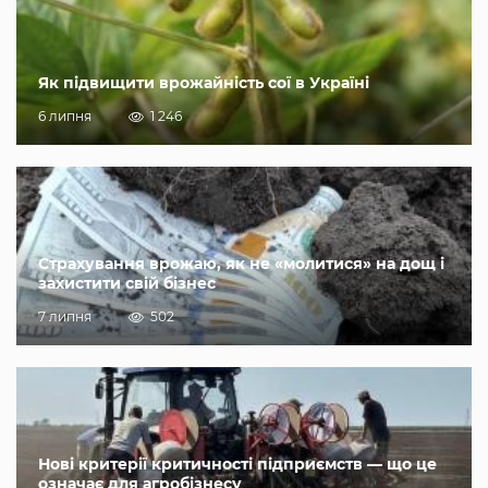
Як підвищити врожайність сої в Україні
6 липня
1 246
Страхування врожаю, як не «молитися» на дощ і
захистити свій бізнес
7 липня
502
Нові критерії критичності підприємств — що це
означає для агробізнесу