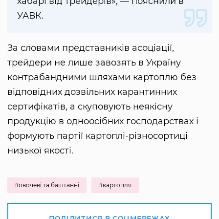
хабарі від трейдерів», — пояснили в
УАВК.
За словами представників асоціації,
трейдери не лише завозять в Україну
контрабандними шляхами картоплю без
відповідних дозвільних карантинних
сертифікатів, а скуповують неякісну
продукцію в одноосібних господарствах і
формують партії картоплі-різносортиці
низької якості.
#овочеві та баштанні
#картопля
ПОДІЛИТИСЯ В СОЦМЕРЕЖАХ