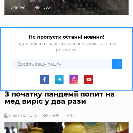
8 липня
1 585
Не пропусти останні новини!
Підписуйся на наші соціальні мережі та e-mail
розсилку.
З початку пандемії попит на
мед виріс у два рази
5 квітня 2020
2496
0