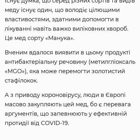
Існує думка, що серед різних сортів та видів
меду існує один, що володіє цілющими
властивостями, здатними допомогти в
лікуванні навіть важко виліковних хвороб.
Це мед сорту «Манука».
Вченим вдалося виявити в цьому продукті
антибактеріальну речовину (метилгліоксаль
«MGO»), яка може перемогти золотистий
стафілокок.
А з приводу короновірусу, люди в Європі
масово закупляють цей мед, бо є перевага
аргументів, що запевнюють у ефективній
протидії від COVID-19.