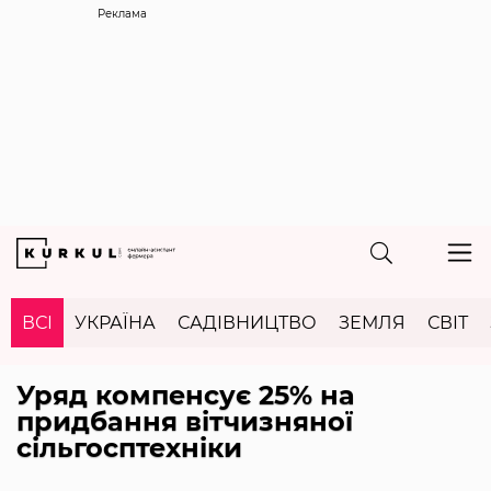
Реклама
ВСІ
УКРАЇНА
САДІВНИЦТВО
ЗЕМЛЯ
СВІТ
Уряд компенсує 25% на
придбання вітчизняної
сільгосптехніки