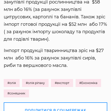
закупівлі продукції рослинництва на $58
млн або 16% (за рахунок закупівлі
цитрусових, картоплі та бананів. Також зріс
імпорт готової продукції на $52 млн або 17%
( за рахунок імпорту шоколаду та продуктів
для годівлі тварин).
Імпорт продукції тваринництва зріс на $27
млн або 16% за рахунок закупівлі сирів,
риби та вершкового масла.
#олія
#олія ріпаку
#експорт
#Економіка
#соняшник
ПОДІЛИТИСЯ В СОЦМЕРЕЖАХ