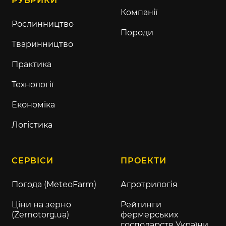
РУБРИКИ
Компанії
Рослинництво
Породи
Тваринництво
Практика
Технології
Економіка
Логістика
СЕРВІСИ
ПРОЕКТИ
Погода (MeteoFarm)
Агротрилогія
Ціни на зерно
Рейтинги
(Zernotorg.ua)
фермерських
господарств України