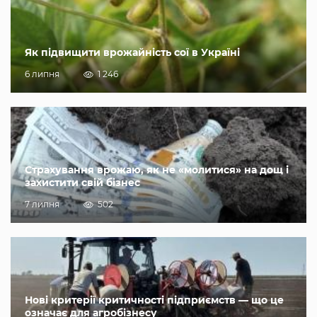
Як підвищити врожайність сої в Україні
6 липня
1 246
Страхування врожаю, як не «молитися» на дощ і
захистити свій бізнес
7 липня
502
Нові критерії критичності підприємств — що це
означає для агробізнесу