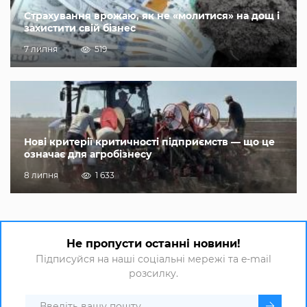
Страхування врожаю, як не «молитися» на дощ і
захистити свій бізнес
7 липня
519
Нові критерії критичності підприємств — що це
означає для агробізнесу
8 липня
1 633
Не пропусти останні новини!
Підписуйся на наші соціальні мережі та e-mail
розсилку.