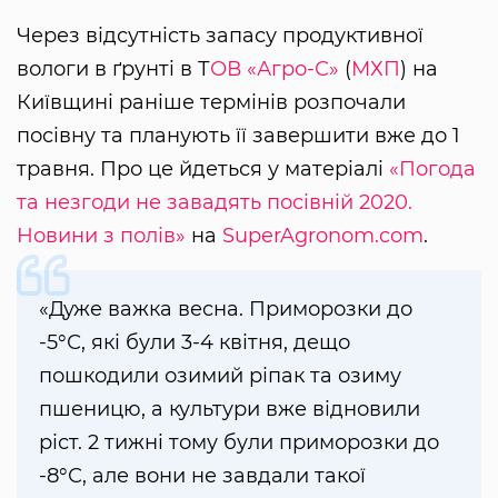
Через відсутність запасу продуктивної
вологи в ґрунті в Т
ОВ «Агро-С»
(
МХП
) на
Київщині раніше термінів розпочали
посівну та планують її завершити вже до 1
травня. Про це йдеться у матеріалі
«Погода
та незгоди не завадять посівній 2020.
Новини з полів»
на
SuperAgronom.com
.
«Дуже важка весна. Приморозки до
-5°С, які були 3-4 квітня, дещо
пошкодили озимий ріпак та озиму
пшеницю, а культури вже відновили
ріст. 2 тижні тому були приморозки до
-8°С, але вони не завдали такої