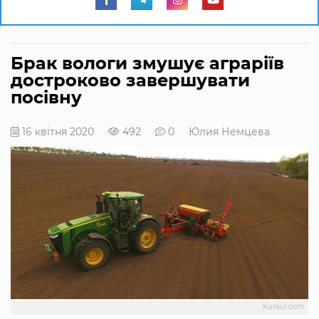
Брак вологи змушує аграріїв
достроково завершувати
посівну
16 квітня 2020
492
0
Юлия Немцева
Kurkul.com