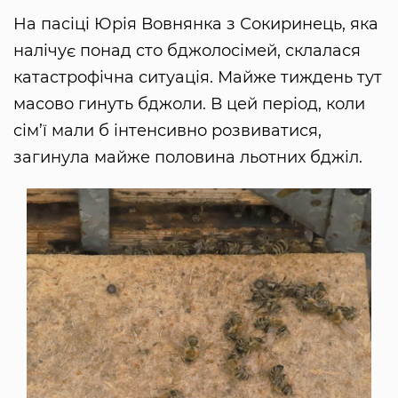
На пасіці Юрія Вовнянка з Сокиринець, яка
налічує понад сто бджолосімей, склалася
катастрофічна ситуація. Майже тиждень тут
масово гинуть бджоли. В цей період, коли
сім’ї мали б інтенсивно розвиватися,
загинула майже половина льотних бджіл.