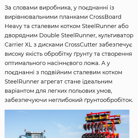
За словами виробника, у поєднанні із
вирівнювальними планками CrossBoard
Heavy та сталевим котком SteelRunner або
дворядним Double SteelRunner, культиватор
Carrier XL з дисками CrossCutter забезпечує
високу якість обробітку ґрунту та створення
оптимального насіннєвого ложа. А у
поєднанні з подвійним сталевим котком
SteelRunner агрегат стане ідеальним
варіантом для легких польових умов,
забезпечуючи неглибокий ґрунтообробіток.