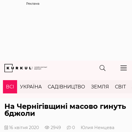
Реклама
ВСІ
УКРАЇНА
САДІВНИЦТВО
ЗЕМЛЯ
СВІТ
На Чернігівщині масово гинуть
бджоли
16 квітня 2020
2949
0
Юлия Немцева