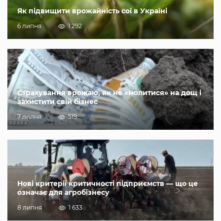
Як підвищити врожайність сої в Україні
6 липня
1 292
Страхування врожаю, як не «молитися» на дощ і
захистити свій бізнес
7 липня
519
Нові критерії критичності підприємств — що це
означає для агробізнесу
8 липня
1 633