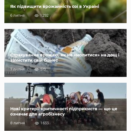
Як підвищити врожайність сої в Україні
6 липня
1 292
Страхування врожаю, як не «молитися» на дощ і
захистити свій бізнес
7 липня
519
Нові критерії критичності підприємств — що це
означає для агробізнесу
8 липня
1 633