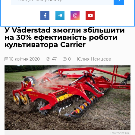
У Väderstad змогли збільшити
на 30% ефективність роботи
культиватора Сarrier
16 квітня 2020
47
0
Юлия Немцева
Traktorist.ua