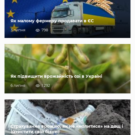
Як малому фермеру продавати в ЄС
3 липня
798
Як підвищити врожайність сої в Україні
6 липня
1 292
Страхування врожаю, як не «молитися» на дощ і
захистити свій бізнес