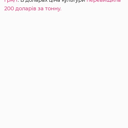
грн/т
. В доларах ціна культури
перевищила
200 доларів за тонну.