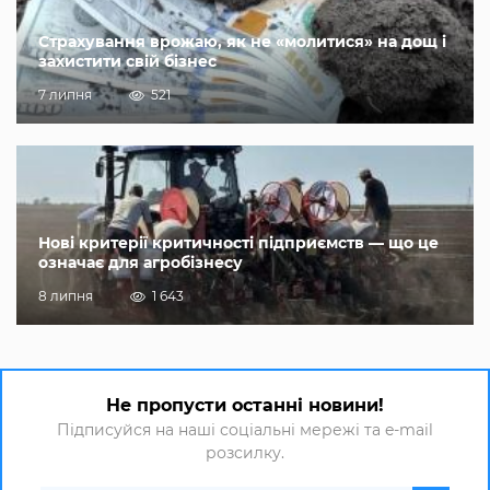
Страхування врожаю, як не «молитися» на дощ і
захистити свій бізнес
7 липня
521
Нові критерії критичності підприємств — що це
означає для агробізнесу
8 липня
1 643
Не пропусти останні новини!
Підписуйся на наші соціальні мережі та e-mail
розсилку.