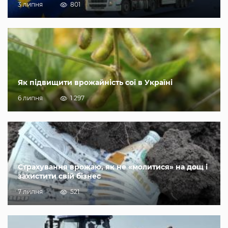
3 липня
801
Як підвищити врожайність сої в Україні
6 липня
1 297
Страхування врожаю, як не «молитися» на дощ і
захистити свій бізнес
7 липня
521