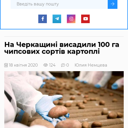
На Черкащині висадили 100 га
чипсових сортів картоплі
18 квітня 2020
124
0
Юлия Немцева