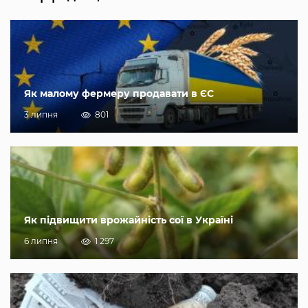
Як малому фермеру продавати в ЄС
3 липня
801
Як підвищити врожайність сої в Україні
6 липня
1 297