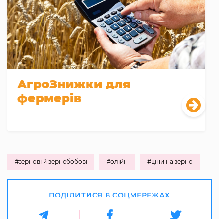
АгроЗнижки для
фермерів
#зернові й зернобобові
#олійн
#ціни на зерно
ПОДІЛИТИСЯ В СОЦМЕРЕЖАХ