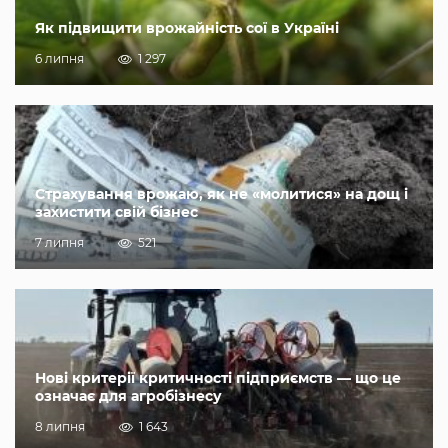
Як підвищити врожайність сої в Україні
6 липня
1 297
Страхування врожаю, як не «молитися» на дощ і
захистити свій бізнес
7 липня
521
Нові критерії критичності підприємств — що це
означає для агробізнесу
8 липня
1 643