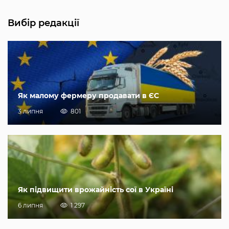
Вибір редакції
Як малому фермеру продавати в ЄС
3 липня
801
Як підвищити врожайність сої в Україні
6 липня
1 297