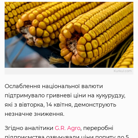
Kurkul.com
Ослаблення національної валюти
підтримувало гривневі ціни на кукурудзу,
які з вівторка, 14 квітня, демонструють
незначне зниження.
Згідно аналітики
G.R. Agro
, переробні
підприємства озвучували ціни попиту до 5