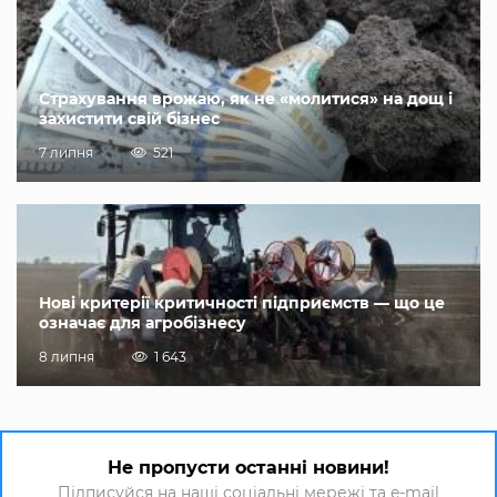
Страхування врожаю, як не «молитися» на дощ і
захистити свій бізнес
7 липня
521
Нові критерії критичності підприємств — що це
означає для агробізнесу
8 липня
1 643
Не пропусти останні новини!
Підписуйся на наші соціальні мережі та e-mail