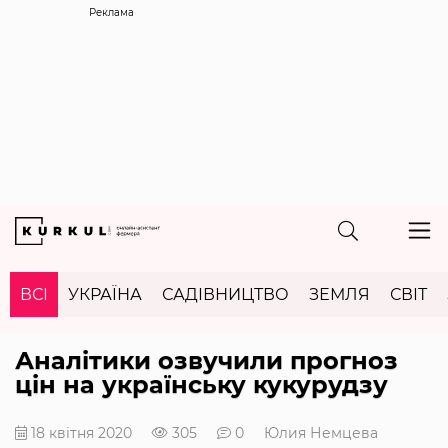
Реклама
ВСІ
УКРАЇНА
САДІВНИЦТВО
ЗЕМЛЯ
СВІТ
Аналітики озвучили прогноз
цін на українську кукурудзу
18 квітня 2020
305
0
Юлия Немцева