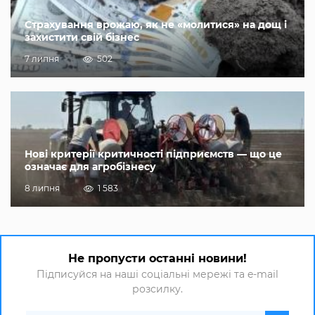
Страхування врожаю, як не «молитися» на дощ і
захистити свій бізнес
7 липня
502
Нові критерії критичності підприємств — що це
означає для агробізнесу
8 липня
1 583
Не пропусти останні новини!
Підписуйся на наші соціальні мережі та e-mail
розсилку.