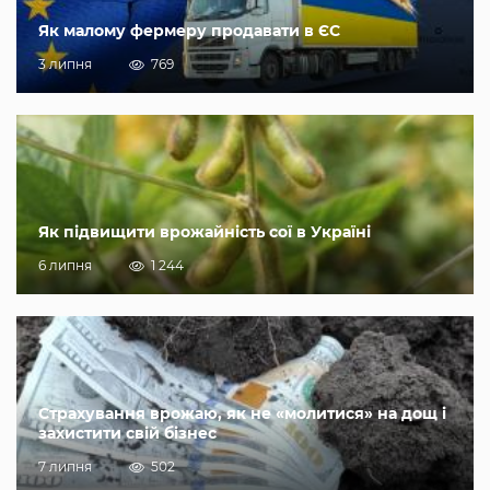
Як малому фермеру продавати в ЄС
3 липня
769
Як підвищити врожайність сої в Україні
6 липня
1 244
Страхування врожаю, як не «молитися» на дощ і
захистити свій бізнес
7 липня
502