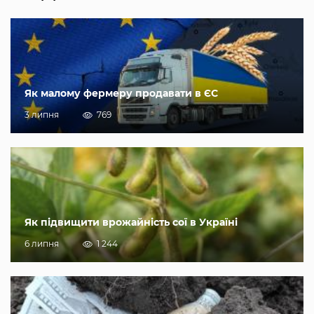
Як малому фермеру продавати в ЄС
3 липня
769
Як підвищити врожайність сої в Україні
6 липня
1 244