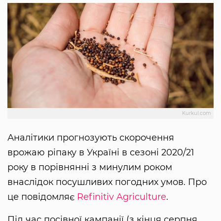
Kurkul.com
Аналітики прогнозують скорочення
врожаю ріпаку в Україні в сезоні 2020/21
року в порівнянні з минулим роком
внаслідок посушливих погодних умов. Про
це повідомляє
Refinitiv Agriculture
.
Під час посівної кампанії (з кінця серпня