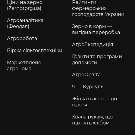
Ціни на зерно
Рейтинги
(Zernotorg.ua)
фермерських
господарств України
Агроаналітика
(Феодал)
Зерно в корм —
вигідна переробка
Агроробота
АгроЕкспедиція
Біржа сільгосптехніки
Гранти та програми
Маркетплейс
допомоги
агронома
АгроОсвіта
Я — Куркуль
Жінка в агро — до
щастя
Хвала рукам, що
пахнуть хлібом