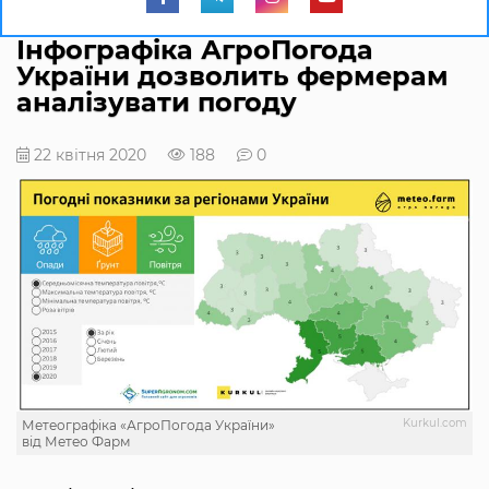
Інфографіка АгроПогода
України дозволить фермерам
аналізувати погоду
22 квітня 2020
188
0
Kurkul.com
Метеографіка «АгроПогода України»
від Метео Фарм