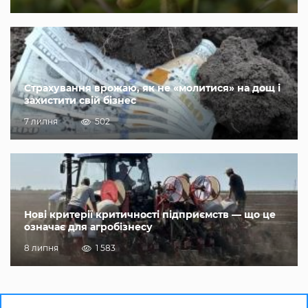
Страхування врожаю, як не «молитися» на дощ і
захистити свій бізнес
7 липня
502
Нові критерії критичності підприємств — що це
означає для агробізнесу
8 липня
1 583