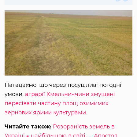
Нагадаємо, що через посушливі погодні
умови,
аграрії Хмельниччини змушені
пересівати частину площ озимимих
зернових ярими культурами
.
Читайте також:
Розораність земель в
Україні є найбільшою в світі — Апостол