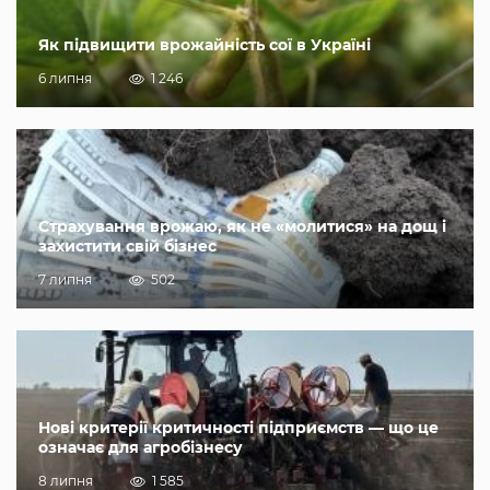
Як підвищити врожайність сої в Україні
6 липня
1 246
Страхування врожаю, як не «молитися» на дощ і
захистити свій бізнес
7 липня
502
Нові критерії критичності підприємств — що це
означає для агробізнесу
8 липня
1 585