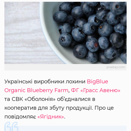
pixabay.com
Українські виробники лохини
BigBlue
Organic Blueberry Farm
,
ФГ «Грасс Авеню»
та СВК «Оболонія» об’єдналися в
кооператив для збуту продукції. Про це
повідомляє
«Ягідник»
.