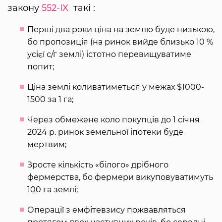
закону
552-IX
такі :
Перші два роки ціна на землю буде низькою,
бо пропозиція (на ринок вийде близько 10 %
усієї с/г землі) істотно перевищуватиме
попит;
Ціна землі коливатиметься у межах $1000-
1500 за 1 га;
Через обмежене коло покупців до 1 січня
2024 р. ринок земельної іпотеки буде
мертвим;
Зросте кількість «білого» дрібного
фермерства, бо фермери викуповуватимуть
100 га землі;
Операції з емфітевзису пожвавляться