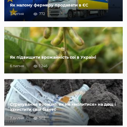
Як малому фермеру продавати в ЄС
3 липня
772
Як підвищити врожайність сої в Україні
6 липня
1 246
Страхування врожаю, як не «молитися» на дощ і
захистити свій бізнес
7 липня
502