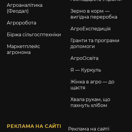
Агроаналітика
(Феодал)
Зерно в корм —
вигідна переробка
Агроробота
АгроЕкспедиція
Біржа сільгосптехніки
Гранти та програми
Маркетплейс
допомоги
агронома
АгроОсвіта
Я — Куркуль
Жінка в агро — до
щастя
Хвала рукам, що
пахнуть хлібом
РЕКЛАМА НА САЙТІ
Реклама на сайті