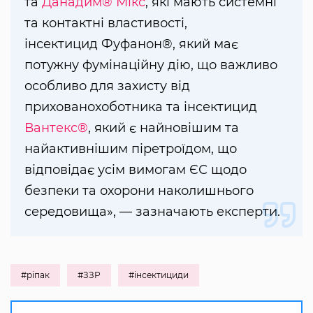
та
Данадим® Мікс
, які мають системні
та контактні властивості,
інсектицид Фуфанон®, який має
потужну фумінаційну дію, що важливо
особливо для захисту від
прихованохоботника та інсектицид
Вантекс®
, який є найновішим та
найактивнішим піретроїдом, що
відповідає усім вимогам ЄС щодо
безпеки та охорони наколишнього
середовища», — зазначають експерти.
#ріпак
#ЗЗР
#інсектициди