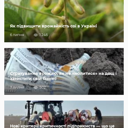
Як підвищити врожайність сої в Україні
6 липня
1 246
Страхування врожаю, як не «молитися» на дощ і
захистити свій бізнес
7 липня
502
Нові критерії критичності підприємств — що це