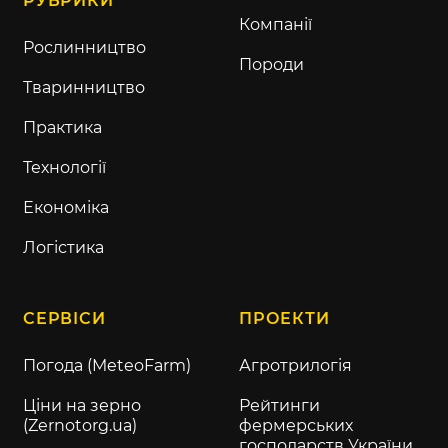
РУБРИКИ
Компанії
Рослинництво
Породи
Тваринництво
Практика
Технології
Економіка
Логістика
СЕРВІСИ
ПРОЕКТИ
Погода (MeteoFarm)
Агротрилогія
Ціни на зерно
Рейтинги
(Zernotorg.ua)
фермерських
господарств України