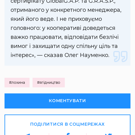
сертифікату GlobalG.A.P. та G.R.A.S.P.,
отриманого у конкретного менеджера,
який його веде. І не приховуємо
головного: у кооперативі доведеться
важко працювати, відповідати безлічі
вимог і захищати одну спільну ціль та
інтерес», — сказав Олег Науменко.
#лохина
#ягідництво
КОМЕНТУВАТИ
ПОДІЛИТИСЯ В СОЦМЕРЕЖАХ