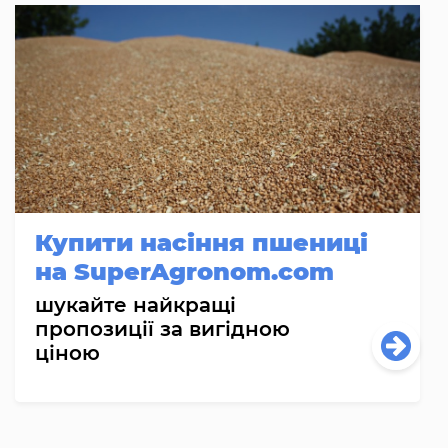
Купити насіння пшениці
на SuperAgronom.com
шукайте найкращі
пропозиції за вигідною
ціною