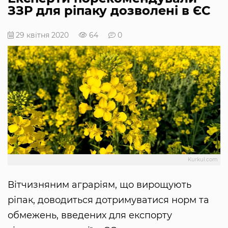
ЗЗР для ріпаку дозволені в ЄС
29 квітня 2020
64
0
Kurkul.com
Вітчизняним аграріям, що вирощують
ріпак, доводиться дотримуватися норм та
обмежень, введених для експорту