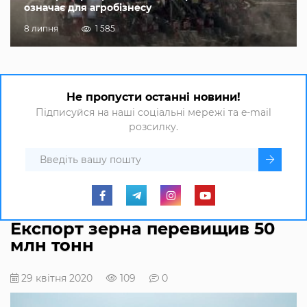
означає для агробізнесу
8 липня
1 585
Не пропусти останні новини!
Підписуйся на наші соціальні мережі та e-mail
розсилку.
Експорт зерна перевищив 50
млн тонн
29 квітня 2020
109
0