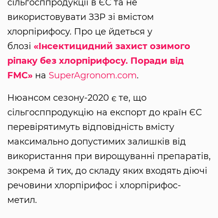
сільгосппродукції в ЄС та не
використовувати ЗЗР зі вмістом
хлорпірифосу. Про це йдеться у
блозі
«Інсектицидний захист озимого
ріпаку без хлорпірифосу. Поради від
FMC»
на
SuperAgronom.com
.
Нюансом сезону-2020 є те, що
сільгосппродукцію на експорт до країн ЄС
перевірятимуть відповідність вмісту
максимально допустимих залишків від
використання при вирощуванні препаратів,
зокрема й тих, до складу яких входять діючі
речовини хлорпірифос і хлорпірифос-
метил.