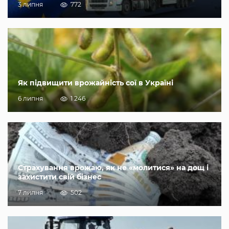
3 липня
772
Як підвищити врожайність сої в Україні
6 липня
1 246
Страхування врожаю, як не «молитися» на дощ і
захистити свій бізнес
7 липня
502