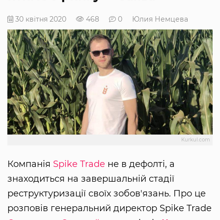
30 квітня 2020
468
0
Юлия Немцева
Kurkul.com
Компанія
Spike Trade
не в дефолті, а
знаходиться на завершальній стадії
реструктуризації своїх зобов'язань. Про це
розповів генеральний директор Spike Trade