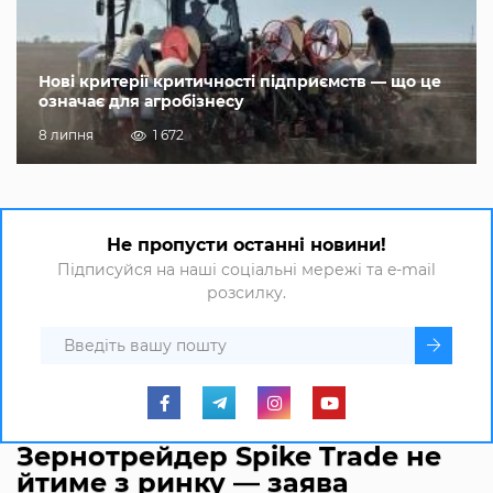
Нові критерії критичності підприємств — що це
означає для агробізнесу
8 липня
1 672
Не пропусти останні новини!
Підписуйся на наші соціальні мережі та e-mail
розсилку.
Зернотрейдер Spike Trade не
йтиме з ринку — заява