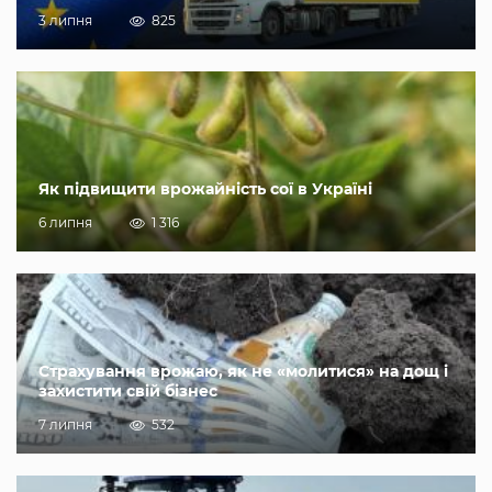
3 липня
825
Як підвищити врожайність сої в Україні
6 липня
1 316
Страхування врожаю, як не «молитися» на дощ і
захистити свій бізнес
7 липня
532