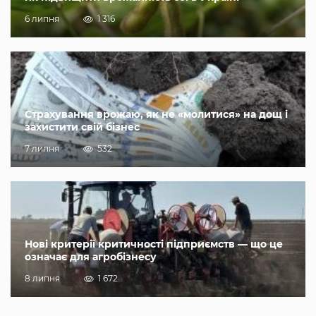
6 липня
1 316
Страхування врожаю, як не «молитися» на дощ і
захистити свій бізнес
7 липня
532
Нові критерії критичності підприємств — що це
означає для агробізнесу
8 липня
1 672