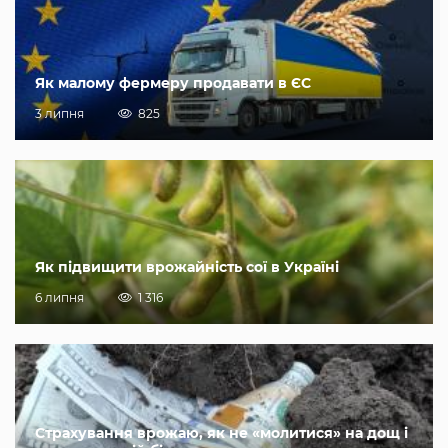
Як малому фермеру продавати в ЄС
3 липня
825
Як підвищити врожайність сої в Україні
6 липня
1 316
Страхування врожаю, як не «молитися» на дощ і