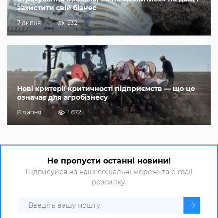
захистити свій бізнес
7 липня
532
Нові критерії критичності підприємств — що це
означає для агробізнесу
8 липня
1 672
Не пропусти останні новини!
Підписуйся на наші соціальні мережі та e-mail
розсилку.