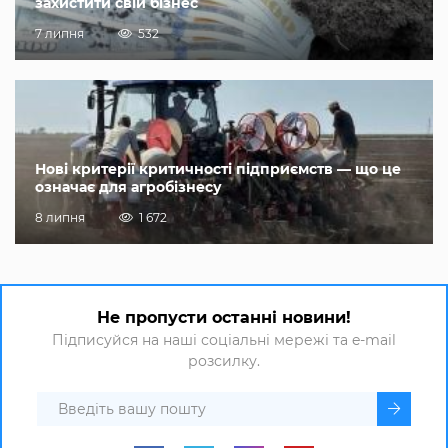
захистити свій бізнес
7 липня
532
Нові критерії критичності підприємств — що це
означає для агробізнесу
8 липня
1 672
Не пропусти останні новини!
Підписуйся на наші соціальні мережі та e-mail
розсилку.