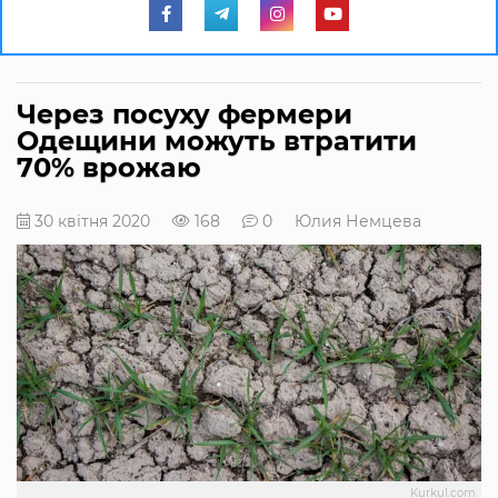
Через посуху фермери
Одещини можуть втратити
70% врожаю
30 квітня 2020
168
0
Юлия Немцева
Kurkul.com