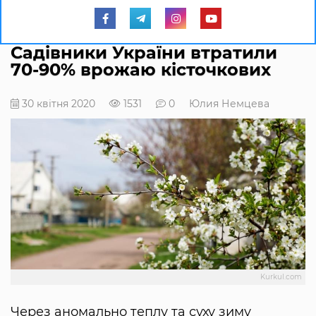
Садівники України втратили
70-90% врожаю кісточкових
30 квітня 2020
1531
0
Юлия Немцева
Kurkul.com
Через аномально теплу та суху зиму