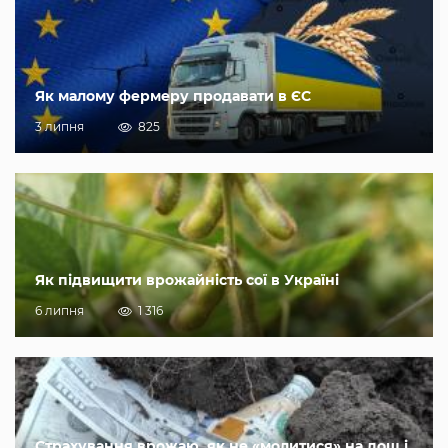
Як малому фермеру продавати в ЄС
3 липня
825
Як підвищити врожайність сої в Україні
6 липня
1 316
Страхування врожаю, як не «молитися» на дощ і