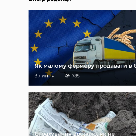
Як малому фермеру продавати в 
3 липня
785
Страхування врожаю, як не