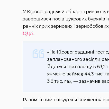
У Кіровоградській області тривають 
завершився посів цукрових буряків на
ранніх ярих зернових і зернобобових
ОДА
.
«На Кіровоградщині госпо
запланованого засіяли ранн
Йдеться про площу в 63,2 т
ячменю займає 44,3 тис. га,
3,8 тис. га», — зазначив з
Разом із цим очікується зниження вро