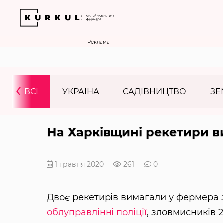
Реклама
‹
ВСІ
УКРАЇНА
САДІВНИЦТВО
ЗЕ
На Харківщині рекетири в
1 травня 2020
261
0
Двоє рекетирів вимагали у фермера з
облуправлінні поліції
, зловмисників 