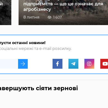
ій
підприємств — що це означає для
агробізнесу
8 липня
1 607
пусти останні новини!
оціальні мережі та e-mail розсилку.
авершують сіяти зернові