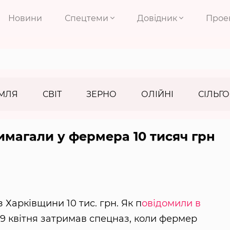
Новини
Спецтеми
Довідник
Прое
МЛЯ
СВІТ
ЗЕРНО
ОЛІЙНІ
СІЛЬГО
имагали у фермера 10 тисяч грн
 Харківщини 10 тис. грн. Як п
овідомили в
29 квітня затримав спецназ, коли фермер