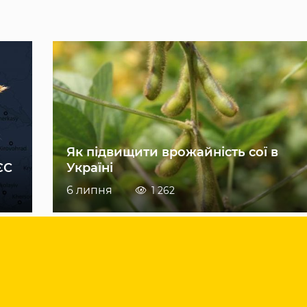
Як підвищити врожайність сої в
ЄС
Україні
6 липня
1 262