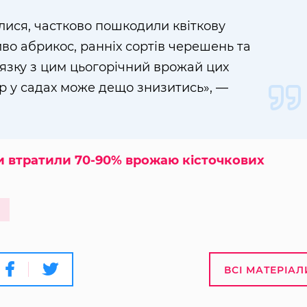
алися, частково пошкодили квіткову
иво абрикос, ранніх сортів черешень та
’ язку з цим цьогорічний врожай цих
ур у садах може дещо знизитись», —
и втратили 70-90% врожаю кісточкових
ВСІ МАТЕРІАЛ