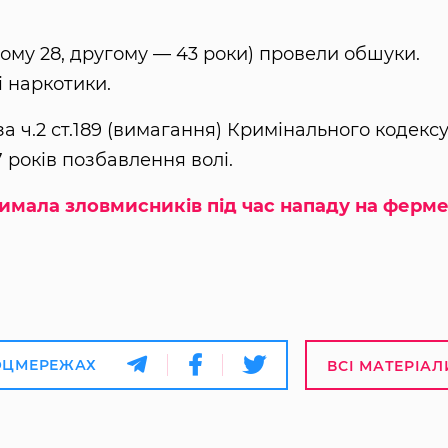
ому 28, другому — 43 роки) провели обшуки.
і наркотики.
 ч.2 ст.189 (вимагання) Кримінального кодекс
 років позбавлення волі.
имала зловмисників під час нападу на ферм
ОЦМЕРЕЖАХ
ВСІ МАТЕРІАЛ