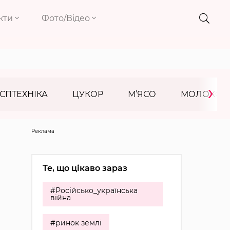
кти
Фото/Відео
›
СПТЕХНІКА
ЦУКОР
М’ЯСО
МОЛОКО
Реклама
Те, що цікаво зараз
#Російсько_українська
війна
#ринок землі