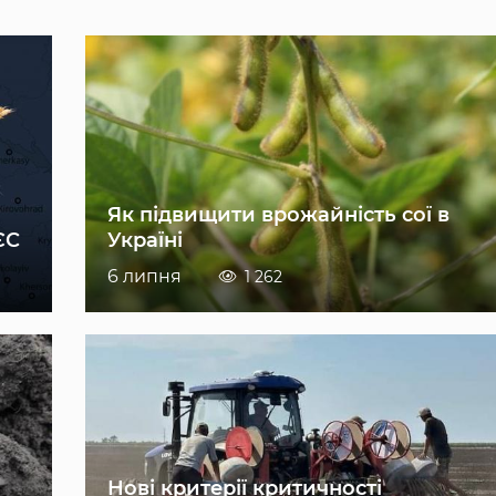
Як підвищити врожайність сої в
ЄС
Україні
6 липня
1 262
Нові критерії критичності