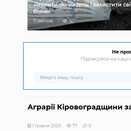
«молитися» на дощ і захистити св
бізнес
7 липня
507
Не про
Підписуйся на наші с
Аграрії Кіровоградщини з
1 травня 2020
77
0