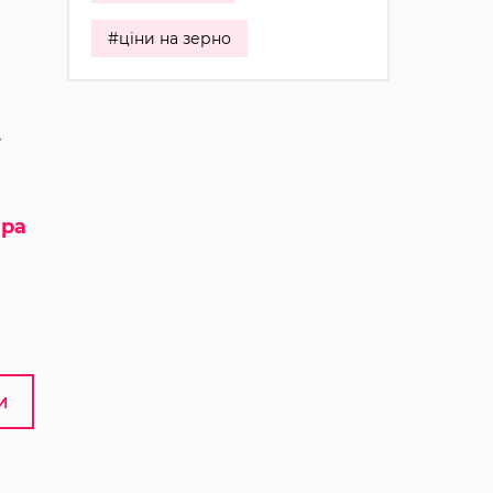
#ціни на зерно
у
ера
И