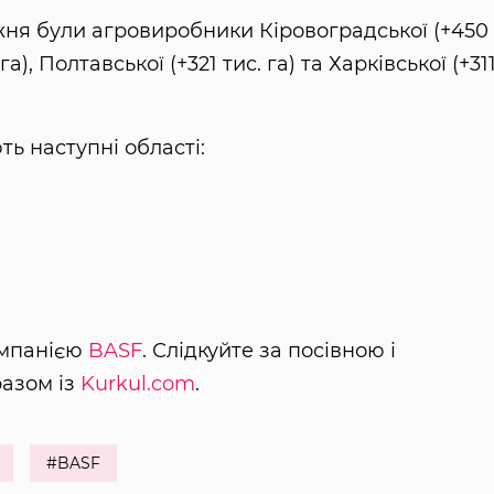
жня були агровиробники Кіровоградської (+450
а), Полтавської (+321 тис. га) та Харківської (+31
ь наступні області:
омпанією
BASF
. Слідкуйте за посівною і
разом із
Kurkul.com
.
#BASF