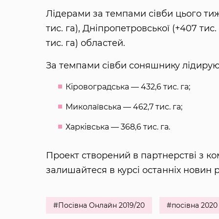
Лідерами за темпами сівби цього ти
тис. га), Дніпропетровської (+407 тис. г
тис. га) областей.
За темпами сівби соняшнику лідируют
Кіровоградська — 432,6 тис. га;
Миколаївська — 462,7 тис. га;
Харківська — 368,6 тис. га.
Проект створений в партнерстві з к
залишайтеся в курсі останніх новин 
#Посівна Онлайн 2019/20
#посівна 2020