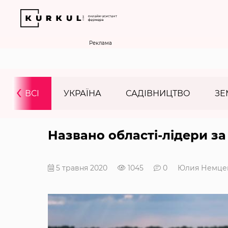
Реклама
‹
ВСІ
УКРАЇНА
САДІВНИЦТВО
ЗЕ
Названо області-лідери з
5 травня 2020
1045
0
Юлия Немце