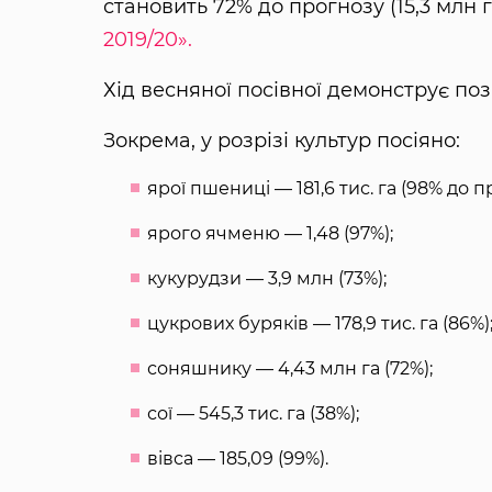
становить 72% до прогнозу (15,3 млн г
2019/20».
Хід весняної посівної демонструє по
Зокрема, у розрізі культур посіяно:
ярої пшениці — 181,6 тис. га (98% до п
ярого ячменю — 1,48 (97%);
кукурудзи — 3,9 млн (73%);
цукрових буряків — 178,9 тис. га (86%)
соняшнику — 4,43 млн га (72%);
сої — 545,3 тис. га (38%);
вівса — 185,09 (99%).