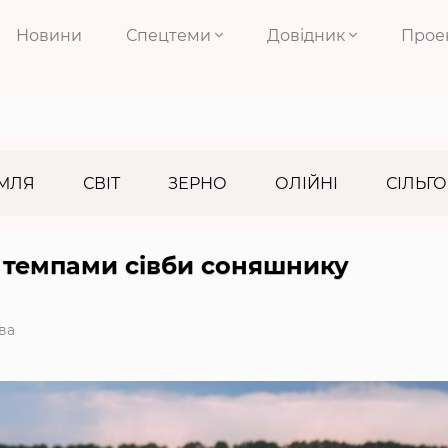
Новини
Спецтеми
Довідник
Прое
МЛЯ
СВІТ
ЗЕРНО
ОЛІЙНІ
СІЛЬГО
а темпами сівби соняшнику
ва