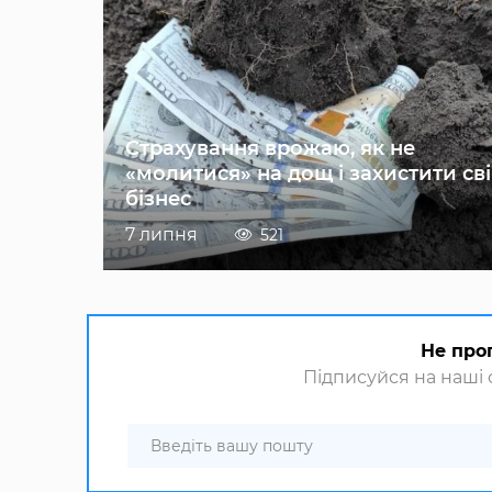
Страхування врожаю, як не
«молитися» на дощ і захистити св
бізнес
7 липня
521
Не про
Підписуйся на наші с