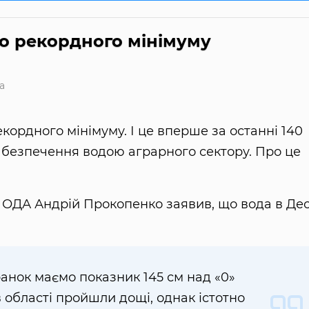
до рекордного мінімуму
а
екордного мінімуму. І це вперше за останні 140
забезпечення водою аграрного сектору. Про це
ої ОДА Андрій Прокопенко заявив, що вода в Дес
анок маємо показник 145 см над «0»
 в області пройшли дощі, однак істотно