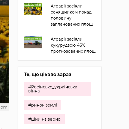
Аграрії засіяли
соняшником понад
половину
запланованих площ
Аграрії засіяли
кукурудзою 46%
прогнозованих площ
Те, що цікаво зараз
#Російсько_українська
війна
#ринок землі
.com
#ціни на зерно