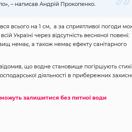
о», – написав Андрій Прокопенко.
вся всього на 1 см, а за сприятливої погоди мо
 всій Україні через відсутність весняної повені:
вищ немає, а також немає ефекту санітарного
овідомив, що водне становище погіршують стихі
господарської діяльності в прибережних захисн
можуть залишитися без питної води