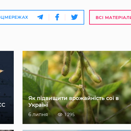
ОЦМЕРЕЖАХ
ВСІ МАТЕРІАЛ
Як підвищити врожайність сої в
ЄС
Україні
6 липня
1 295