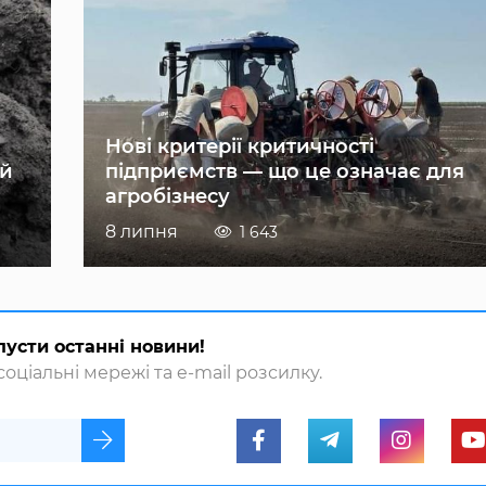
Нові критерії критичності
ій
підприємств — що це означає для
агробізнесу
8 липня
1 643
пусти останні новини!
оціальні мережі та e-mail розсилку.