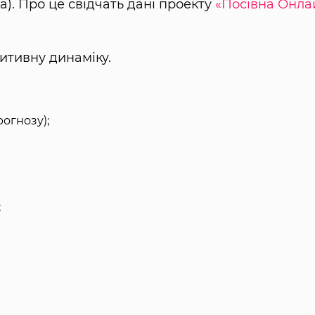
а). Про це свідчать дані проекту
«Посівна Онла
зитивну динаміку.
рогнозу);
;