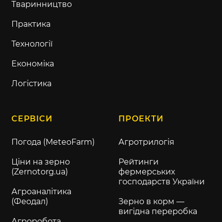
Тваринництво
Практика
Технології
Економіка
Логістика
СЕРВІСИ
ПРОЕКТИ
Погода (MeteoFarm)
Агротрилогія
Ціни на зерно
Рейтинги
(Zernotorg.ua)
фермерських
господарств України
Агроаналітика
(Феодал)
Зерно в корм —
вигідна переробка
Агроробота