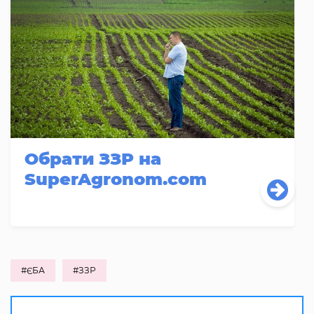
Обрати ЗЗР на
SuperAgronom.com
#ЄБА
#ЗЗР