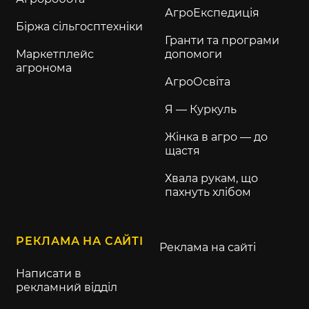
АгроЕкспедиція
Біржа сільгосптехніки
Гранти та програми
Маркетплейс
допомоги
агронома
АгроОсвіта
Я — Куркуль
Жінка в агро — до
щастя
Хвала рукам, що
пахнуть хлібом
РЕКЛАМА НА САЙТІ
Реклама на сайті
Написати в
рекламний відділ