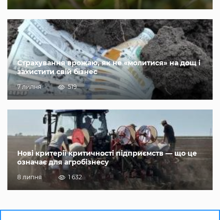
Страхування врожаю, як не «молитися» на дощ і
захистити свій бізнес
7 липня
519
Нові критерії критичності підприємств — що це
означає для агробізнесу
8 липня
1 632