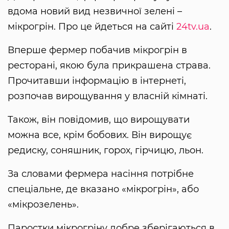
вдома новий вид незвичної зелені –
мікрогрін. Про це йдеться на сайті
24tv.ua
.
Вперше фермер побачив мікрогрін в
ресторані, якою була прикрашена страва.
Прочитавши інформацію в інтернеті,
розпочав вирощування у власній кімнаті.
Також, він повідомив, що вирощувати
можна все, крім бобових. Він вирощує
редиску, соняшник, горох, гірчицю, льон.
За словами фермера насіння потрібне
спеціальне, де вказано «мікрогрін», або
«мікрозелень».
Паростки мікрогріну добре зберігаються в