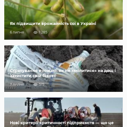
Як підвищити врожайність сої в Україні
6 липня
1 285
Страхування врожаю, як не «молитися» на дощ і
захистити свій бізнес
7 липня
519
Нові критерії критичності підприємств — що це