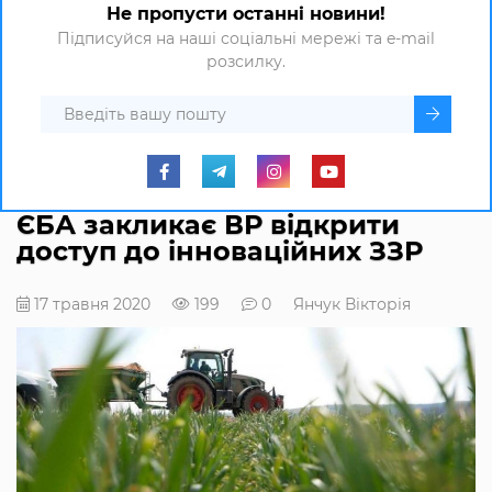
Не пропусти останні новини!
Підписуйся на наші соціальні мережі та e-mail
розсилку.
ЄБА закликає ВР відкрити
доступ до інноваційних ЗЗР
17 травня 2020
199
0
Янчук Вікторія