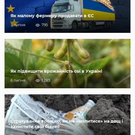
Як малому фермеру продавати в ЄС
3 липня
795
Як підвищити врожайність сої в Україні
6 липня
1 285
Страхування врожаю, як не «молитися» на дощ і
захистити свій бізнес