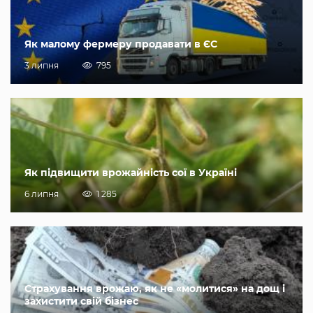
Як малому фермеру продавати в ЄС
3 липня
795
Як підвищити врожайність сої в Україні
6 липня
1 285
Страхування врожаю, як не «молитися» на дощ і
захистити свій бізнес