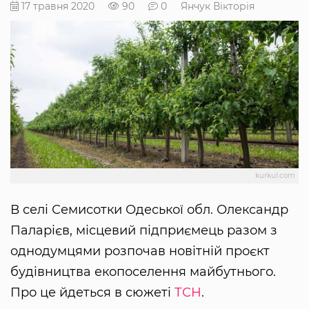
17 травня 2020
90
0
Янчук Вікторія
kurkul.com
В селі Семисотки Одеської обл. Олександр
Паларієв, місцевий підприємець разом з
однодумцями розпочав новітній проєкт
будівництва екопоселення майбутнього.
Про це йдеться в сюжеті
ТСН
.