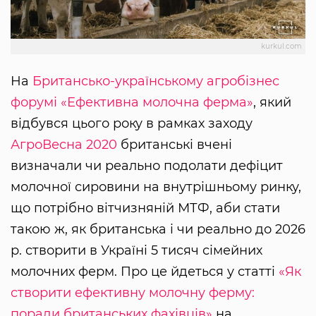
kurkul.com
На
Британсько-українському агробізнес
форумі «Ефективна молочна ферма»
, який
відбувся цього року в рамках заходу
АгроВесна 2020
британські вчені
визначали чи реально подолати дефіцит
молочної сировини на внутрішньому ринку,
що потрібно вітчизняній МТФ, аби стати
такою ж, як британська і чи реально до 2026
р. створити в Україні 5 тисяч сімейних
молочних ферм. Про це йдеться у статті
«Як
створити ефективну молочну ферму:
поради британських фахівців»
на