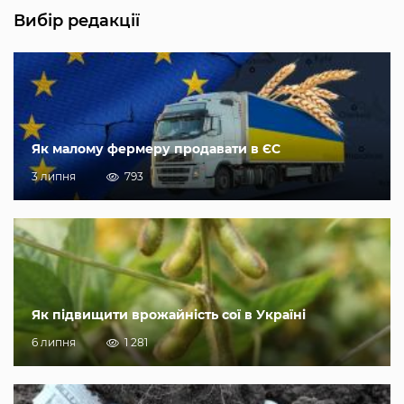
Вибір редакції
Як малому фермеру продавати в ЄС
3 липня
793
Як підвищити врожайність сої в Україні
6 липня
1 281