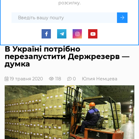
розсилку.
В Україні потрібно
перезапустити Держрезерв —
думка
19 травня 2020
118
0
Юлия Немцева