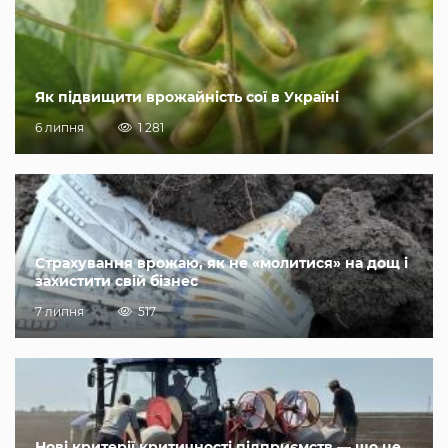
Як підвищити врожайність сої в Україні
6 липня
1 281
Страхування врожаю, як не «молитися» на дощ і
захистити свій бізнес
7 липня
517
Нові критерії критичності підприємств — що це