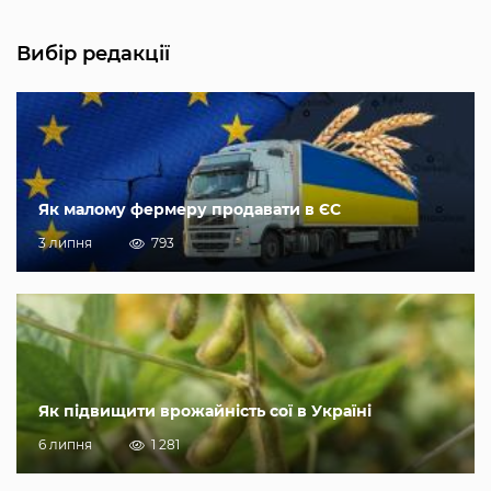
Вибір редакції
Як малому фермеру продавати в ЄС
3 липня
793
Як підвищити врожайність сої в Україні
6 липня
1 281