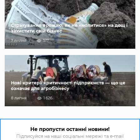
Страхування врожаю, як не «молитися» на дощ і
захистити свій бізнес
7 липня
517
Нові критерії критичності підприємств — що це
означає для агробізнесу
8 липня
1 626
Не пропусти останні новини!
Підписуйся на наші соціальні мережі та e-mail