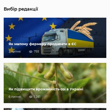
Вибір редакції
Як малому фермеру продавати в ЄС
3 липня
793
Як підвищити врожайність сої в Україні
6 липня
1 281