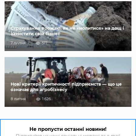
Страхування врожаю, як не «молитися» на дощ і
захистити свій бізнес
7 липня
517
Нові критерії критичності підприємств — що це
означає для агробізнесу
8 липня
1 626
Не пропусти останні новини!
Підписуйся на наші соціальні мережі та e-mail