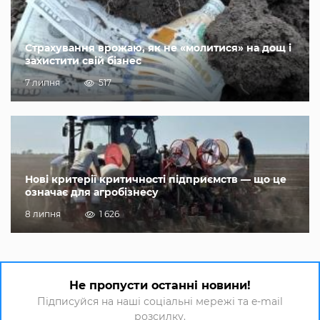
Страхування врожаю, як не «молитися» на дощ і
захистити свій бізнес
7 липня
517
Нові критерії критичності підприємств — що це
означає для агробізнесу
8 липня
1 626
Не пропусти останні новини!
Підписуйся на наші соціальні мережі та e-mail
розсилку.