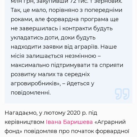
млн грн, закупивши 72 тис. т зернових.
Так, це мало, порівняно з попередніми
роками, але форвардна програма ще
не завершилась і контракти будуть
укладатись доти, доки будуть
надходити заявки від аграріїв. Наше
місія залишається незмінною –
максимально підтримувати та сприяти
розвитку малих та середніх
агровиробників», – йдеться у
повідомленні.
Нагадаємо, у лютому 2020 р. під
керівництвом
Івана Баришева
«Аграрний
фонд» повідомляв про початок форвардної