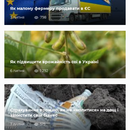
Як малому фермеру продавати в ЄС
3 липня
798
Як підвищити врожайність сої в Україні
6 липня
1 292
Страхування врожаю, як не «молитися» на дощ і
захистити свій бізнес
7 липня
519