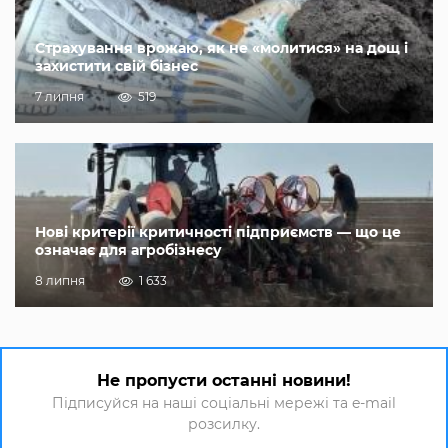
Страхування врожаю, як не «молитися» на дощ і
захистити свій бізнес
7 липня
519
Нові критерії критичності підприємств — що це
означає для агробізнесу
8 липня
1 633
Не пропусти останні новини!
Підписуйся на наші соціальні мережі та e-mail
розсилку.