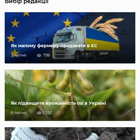
Вибір редакції
Як малому фермеру продавати в ЄС
3 липня
798
Як підвищити врожайність сої в Україні
6 липня
1 292