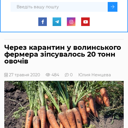
Через карантин у волинського
фермера зіпсувалось 20 тонн
овочів
27 травня 2020
484
0
Юлия Немцева