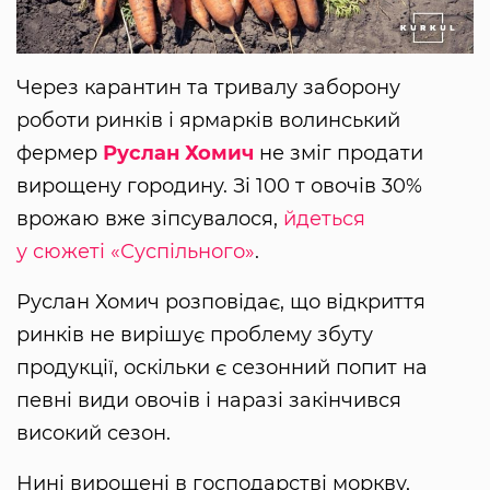
Через карантин та тривалу заборону
роботи ринків і ярмарків волинський
фермер
Руслан Хомич
не зміг продати
вирощену городину. Зі 100 т овочів 30%
врожаю вже зіпсувалося,
йдеться
у сюжеті «Суспільного»
.
Руслан Хомич розповідає, що відкриття
ринків не вирішує проблему збуту
продукції, оскільки є сезонний попит на
певні види овочів і наразі закінчився
високий сезон.
Нині вирощені в господарстві моркву,