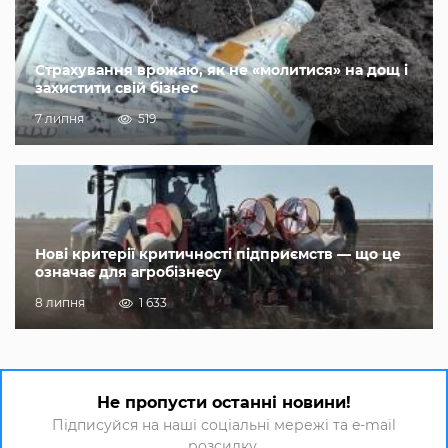
Страхування врожаю, як не «молитися» на дощ і
захистити свій бізнес
7 липня
519
Нові критерії критичності підприємств — що це
означає для агробізнесу
8 липня
1 633
Не пропусти останні новини!
Підписуйся на наші соціальні мережі та e-mail
розсилку.