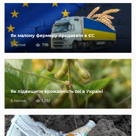
Як малому фермеру продавати в ЄС
3 липня
798
Як підвищити врожайність сої в Україні
6 липня
1 292