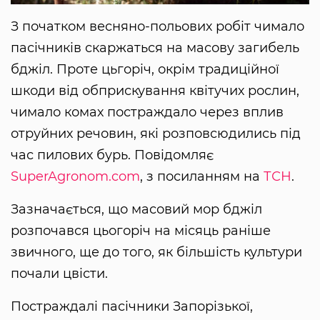
З початком весняно-польових робіт чимало
пасічників скаржаться на масову загибель
бджіл. Проте цьгоріч, окрім традиційної
шкоди від обприскування квітучих рослин,
чимало комах постраждало через вплив
отруйних речовин, які розповсюдились під
час пилових бурь. Повідомляє
SuperAgronom.com
, з посиланням на
ТСН
.
Зазначається, що масовий мор бджіл
розпочався цьогоріч на місяць раніше
звичного, ще до того, як більшість культури
почали цвісти.
Постраждалі пасічники Запорізької,