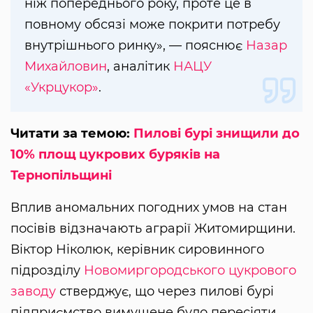
ніж попереднього року, проте це в
повному обсязі може покрити потребу
внутрішнього ринку», — пояснює
Назар
Михайловин
, аналітик
НАЦУ
«Укрцукор»
.
Читати за темою:
Пилові бурі знищили до
10% площ цукрових буряків на
Тернопільщині
Вплив аномальних погодних умов на стан
посівів відзначають аграрії Житомирщини.
Віктор Ніколюк, керівник сировинного
підрозділу
Новомиргородського цукрового
заводу
стверджує, що через пилові бурі
підприємство вимушене було пересіяти