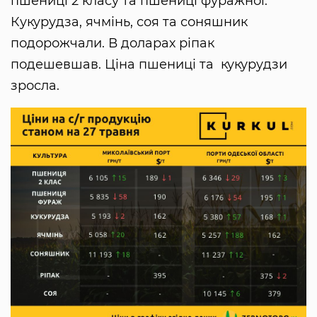
пшениці 2 класу та пшениці фуражної.
Кукурудза, ячмінь, соя та соняшник
подорожчали. В доларах ріпак
подешевшав. Ціна пшениці та кукурудзи
зросла.