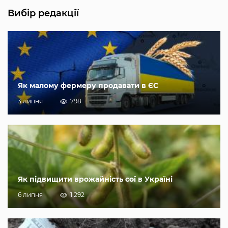
Вибір редакції
Як малому фермеру продавати в ЄС
3 липня
798
Як підвищити врожайність сої в Україні
6 липня
1 292