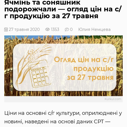
Ячмінь та соняшник
подорожчали — огляд цін на с/
г продукцію за 27 травня
27 травня 2020
1353
0
Юлия Немцева
Kurkul.com
Ціни на основні с/г культури, оприлюднені у
новині, наведені на основі даних CPT —