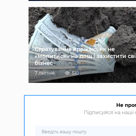
Страхування врожаю, як не
«молитися» на дощ і захистити св
бізнес
7 липня
510
Не про
Підписуйся на наші с