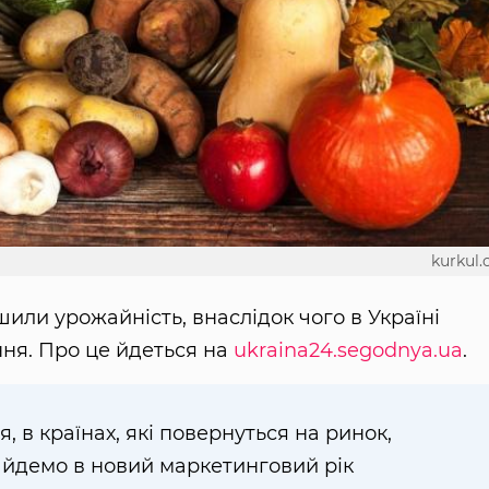
kurkul
ли урожайність, внаслідок чого в Україні
ння. Про це йдеться на
ukraina24.segodnya.ua
.
, в країнах, які повернуться на ринок,
айдемо в новий маркетинговий рік