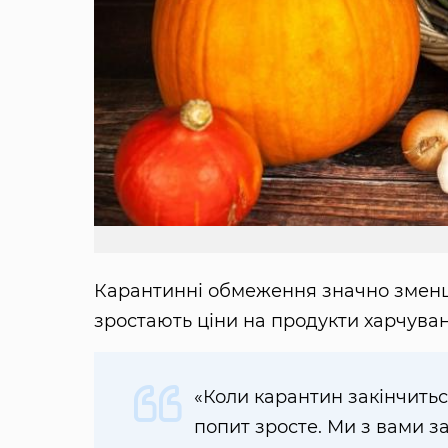
Карантинні обмеження значно зменши
зростають ціни на продукти харчува
«Коли карантин закінчиться
попит зросте. Ми з вами з