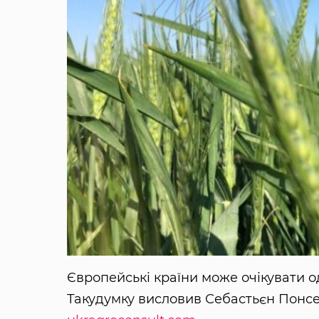
Європейські країни може очікувати од
Такудумку висловив Себастьєн Понсел