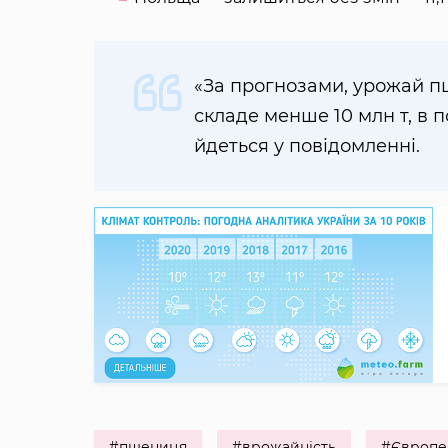
«За прогнозами, урожай пш
складе менше 10 млн т, в п
йдеться у повідомленні.
#пшениця
#врожайність
#Європе