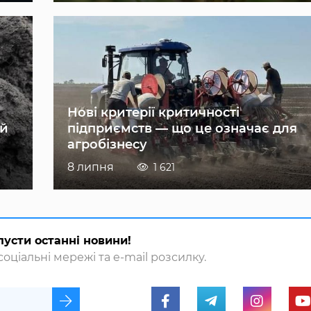
Нові критерії критичності
ій
підприємств — що це означає для
агробізнесу
8 липня
1 621
пусти останні новини!
оціальні мережі та e-mail розсилку.