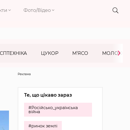
кти
Фото/Відео
›
СПТЕХНІКА
ЦУКОР
М’ЯСО
МОЛОКО
Реклама
Те, що цікаво зараз
#Російсько_українська
війна
#ринок землі