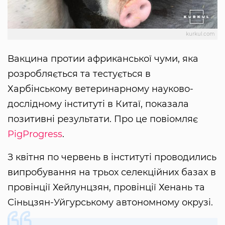
kurkul.com
Вакцина протии африканської чуми, яка
розробляється та тестується в
Харбінському ветеринарному науково-
дослідному інституті в Китаї, показала
позитивні результати. Про це повіомляє
PigProgress
.
З квітня по червень в інституті проводились
випробування на трьох селекційних базах в
провінції Хейлунцзян, провінції Хенань та
Сіньцзян-Уйгурському автономному окрузі.