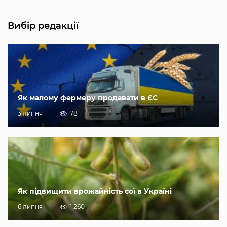
Вибір редакції
Як малому фермеру продавати в ЄС
3 липня
781
Як підвищити врожайність сої в Україні
6 липня
1 260