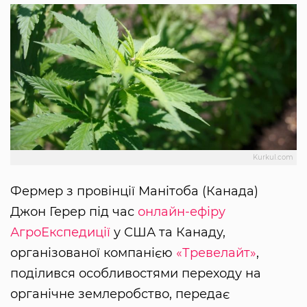
Kurkul.com
Фермер з провінції Манітоба (Канада)
Джон Герер під час
онлайн-ефіру
АгроЕкспедиції
у США та Канаду,
організованої компанією
«Тревелайт»
,
поділився особливостями переходу на
органічне землеробство, передає