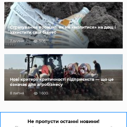
Страхування врожаю, як не «молитися» на дощ і
захистити свій бізнес
7 липня
506
Нові критерії критичності підприємств — що це
означає для агробізнесу
8 липня
1 600
Не пропусти останні новини!