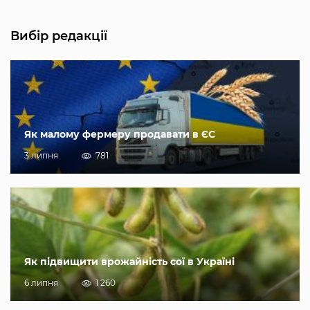
Вибір редакції
Як малому фермеру продавати в ЄС
3 липня
781
Як підвищити врожайність сої в Україні
6 липня
1 260