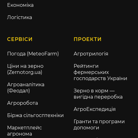
Економіка
Логістика
СЕРВІСИ
ПРОЕКТИ
Погода (MeteoFarm)
Агротрилогія
Ціни на зерно
Рейтинги
(Zernotorg.ua)
фермерських
господарств України
Агроаналітика
(Феодал)
Зерно в корм —
вигідна переробка
Агроробота
АгроЕкспедиція
Біржа сільгосптехніки
Гранти та програми
Маркетплейс
допомоги
агронома