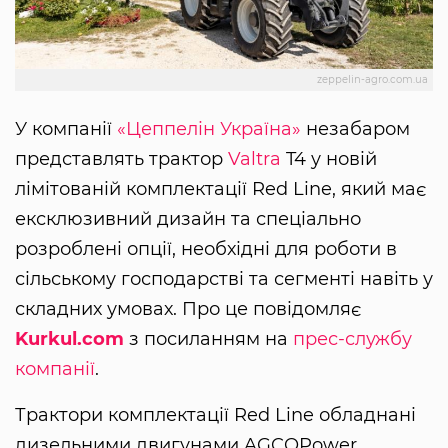
zeppelin-agro.com.ua
У компанії
«Цеппелін Україна»
незабаром
представлять трактор
Valtra
T4 у новій
лімітованій комплектації Red Line, який має
ексклюзивний дизайн та спеціально
розроблені опції, необхідні для роботи в
сільському господарстві та сегменті навіть у
складних умовах. Про це повідомляє
Kurkul.com
з посиланням на
прес-службу
компанії
.
Трактори комплектації Red Line обладнані
дизельними двигунами AGCOPower