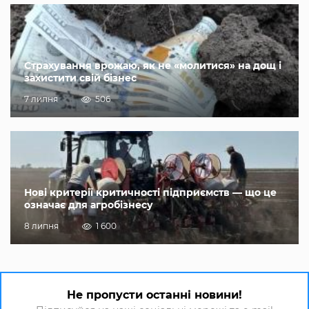
Страхування врожаю, як не «молитися» на дощ і
захистити свій бізнес
7 липня
506
Нові критерії критичності підприємств — що це
означає для агробізнесу
8 липня
1 600
Не пропусти останні новини!