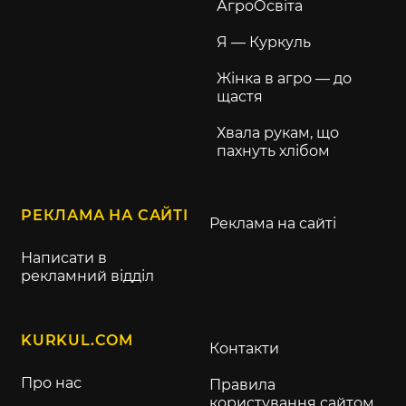
АгроОсвіта
Я — Куркуль
Жінка в агро — до
щастя
Хвала рукам, що
пахнуть хлібом
РЕКЛАМА НА САЙТІ
Реклама на сайті
Написати в
рекламний відділ
KURKUL.COM
Контакти
Про нас
Правила
користування сайтом