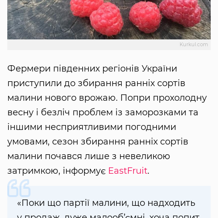
Kurkul.com
Фермери південних регіонів України
приступили до збирання ранніх сортів
малини нового врожаю. Попри прохолодну
весну і безліч проблем із заморозками та
іншими несприятливими погодними
умовами, сезон збирання ранніх сортів
малини почався лише з невеликою
затримкою, інформує
EastFruit
.
«Поки що партії малини, що надходить
у продаж, дуже малооб’ємні, хоча попит