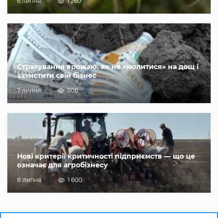
6 липня
1 260
Страхування врожаю, як не «молитися» на дощ і
захистити свій бізнес
7 липня
506
Нові критерії критичності підприємств — що це
означає для агробізнесу
8 липня
1 600