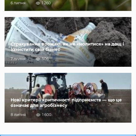
6 липня
1 260
Страхування врожаю, як не «молитися» на дощ і
захистити свій бізнес
7 липня
506
Нові критерії критичності підприємств — що це
означає для агробізнесу
8 липня
1 600