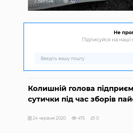
7 липня
497
Не про
Підписуйся на наші с
Колишній голова підприє
сутички під час зборів па
24 червня 2020
475
0