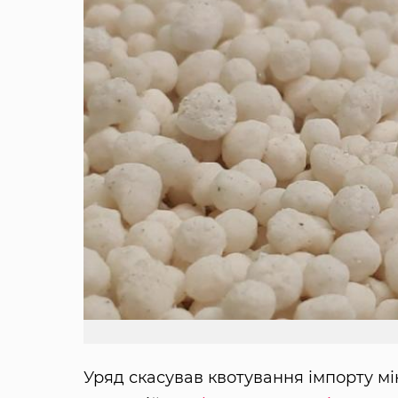
Уряд скасував квотування імпорту мі