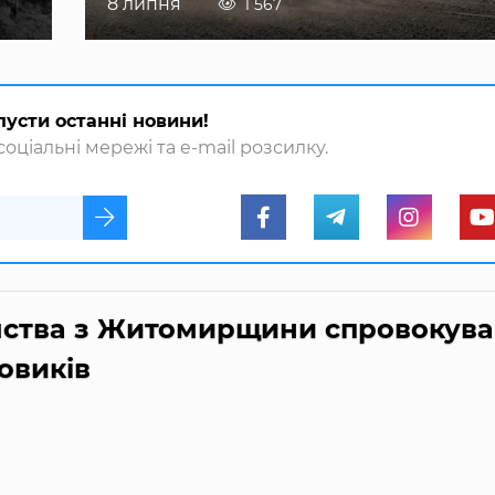
8 липня
1 567
пусти останні новини!
оціальні мережі та e-mail розсилку.
мства з Житомирщини спровокува
йовиків