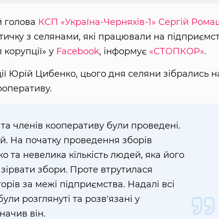
й голова
КСП «Україна-Черняхів-1»
Сергій Рома
ичку з селянами, які працювали на підприємст
 корупції» у
Facebook
, інформує
«СТОПКОР»
.
ії Юрій Цибенко, цього дня селяни зібрались н
ооперативу.
 та членів кооперативу були проведені.
й. На початку проведення зборів
 та невелика кількість людей, яка його
зірвати збори. Проте втрутилася
орів за межі підприємства. Надалі всі
ули розглянуті та розв'язані у
начив він.