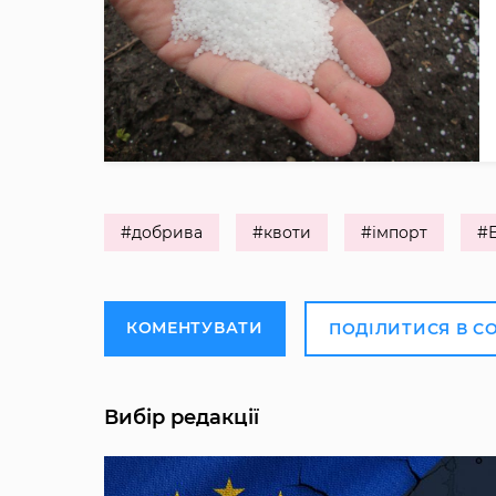
#добрива
#квоти
#імпорт
#
КОМЕНТУВАТИ
ПОДІЛИТИСЯ В С
Вибір редакції