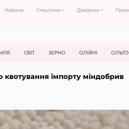
Новини
Спецтеми
Довідник
Прое
МЛЯ
СВІТ
ЗЕРНО
ОЛІЙНІ
СІЛЬГО
о квотування імпорту міндобрив