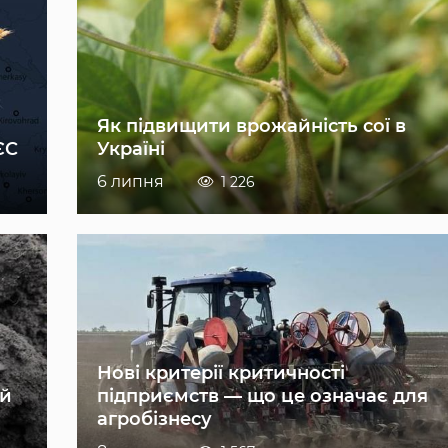
Як підвищити врожайність сої в
ЄС
Україні
6 липня
1 226
Нові критерії критичності
ій
підприємств — що це означає для
агробізнесу