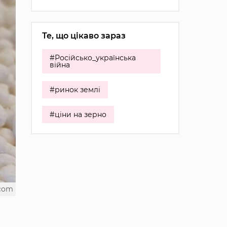
Те, що цікаво зараз
#Російсько_українська
війна
#ринок землі
#ціни на зерно
.com