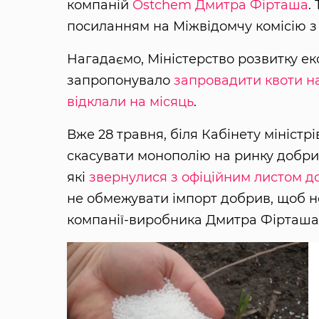
компаній
Ostchem
Дмитра Фірташа
.
посиланням на Міжвідомчу комісію з
Нагадаємо, Міністерство розвитку еко
запропонувало
запровадити квоти н
відклали на місяць
.
Вже 28 травня, біля Кабінету міністр
скасувати монополію на ринку добрив
які
звернулися з офіційним листом 
не обмежувати імпорт добрив, щоб не
компанії-виробника Дмитра Фірташа