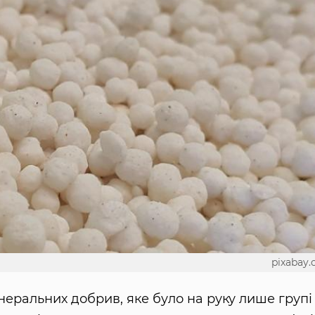
pixabay
неральних добрив, яке було на руку лише групі