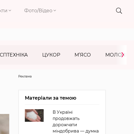
кти
Фото/Відео
›
СПТЕХНІКА
ЦУКОР
М’ЯСО
МОЛОКО
Реклама
Матеріали за темою
В Україні
продовжать
дорожчати
міндобрива — думка