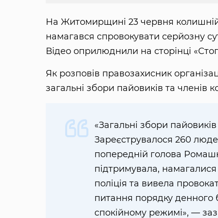
На Житомирщині 23 червня колишні
намагався спровокувати серйозну сут
Відео оприлюднили на сторінці «Стоп
Як розповів правозахисник організац
загальні збори пайовиків та членів к
«Загальні збори пайовиків
Зареєструвалося 260 люде
попередній голова Ромашко
підтримувала, намагалися 
поліція та вивела провокат
питання порядку денного б
спокійному режимі», — заз