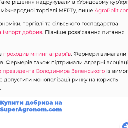
 Таке рішення надрукували в «Урядовому кур’єрі
 міжнародної торгівлі МЕРТу, пише
AgroPolit.c
номіки, торгівлі та сільського господарства
а імпорт добрив
. Пізніше розв'язання питання
ів
проходив мітинг аграріїв
. Фермери вимагали
. Фермерів також підтримали Аграрні асоціаці
до президента Володимира Зеленського
із вимо
 допустити монополізації ринку на користь
.
Купити добрива на
SuperAgronom.com