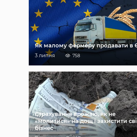
Як малому фермеру продавати в 
3 липня
758
Страхування врожаю, як не
«молитися» на дощ і захистити св
бізнес