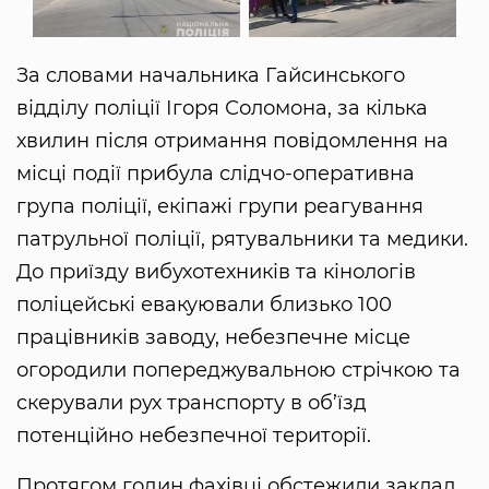
За словами начальника Гайсинського
відділу поліції Ігоря Соломона, за кілька
хвилин після отримання повідомлення на
місці події прибула слідчо-оперативна
група поліції, екіпажі групи реагування
патрульної поліції, рятувальники та медики.
До приїзду вибухотехників та кінологів
поліцейські евакуювали близько 100
працівників заводу, небезпечне місце
огородили попереджувальною стрічкою та
скерували рух транспорту в об’їзд
потенційно небезпечної території.
Протягом годин фахівці обстежили заклад.