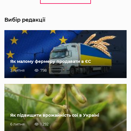
Вибір редакції
Як малому фермеру продавати в ЄС
3 липня
798
Як підвищити врожайність сої в Україні
6 липня
1 292