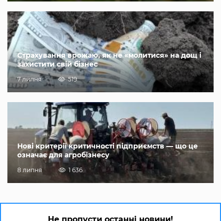
Страхування врожаю, як не «молитися» на дощ і
захистити свій бізнес
7 липня
519
Нові критерії критичності підприємств — що це
означає для агробізнесу
8 липня
1 636
Не пропусти останні новини!