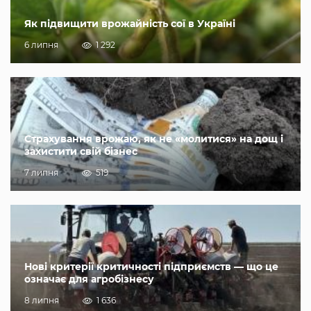
Як підвищити врожайність сої в Україні
6 липня
1 292
Страхування врожаю, як не «молитися» на дощ і
захистити свій бізнес
7 липня
519
Нові критерії критичності підприємств — що це
означає для агробізнесу
8 липня
1 636