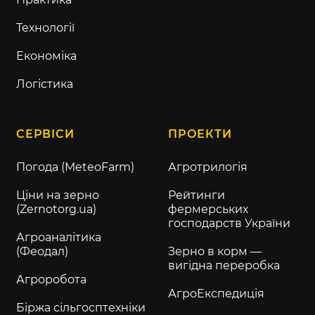
Технології
Економіка
Логістика
СЕРВІСИ
ПРОЕКТИ
Погода (MeteoFarm)
Агротрилогія
Ціни на зерно
Рейтинги
(Zernotorg.ua)
фермерських
господарств України
Агроаналітика
(Феодал)
Зерно в корм —
вигідна переробка
Агроробота
АгроЕкспедиція
Біржа сільгосптехніки