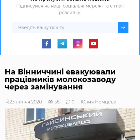
Підписуйся на наші соціальні мережі та e-mail
розсилку.
На Вінниччині евакуювали
працівників молокозаводу
через замінування
23 липня 2020
58
0
Юлия Немцева