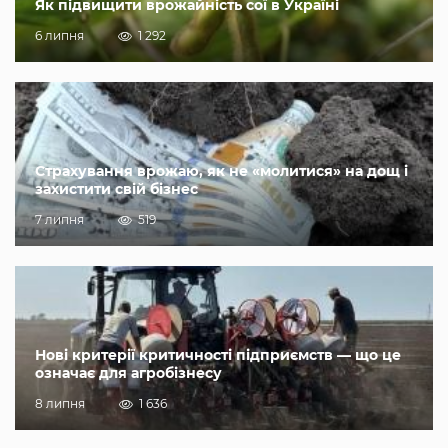
Як підвищити врожайність сої в Україні
6 липня
1 292
Страхування врожаю, як не «молитися» на дощ і
захистити свій бізнес
7 липня
519
Нові критерії критичності підприємств — що це
означає для агробізнесу
8 липня
1 636