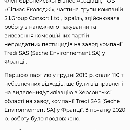
член Європейської Бізнес Асоціації, ТОВ
«Сігмас Еколоджі», частина групи компаній
S.I.Group Consort Ltd., Ізраїль, здійснювала
роботу з належного пакування та
вивезення комерційних партій
непридатних пестицидів на завод компанії
Tredi SAS (Seche Environnement SA) у
Франції.
Першою партією у грудні 2019 р. стали 110 т
небезпечних відходів, що були відправлені
на видалення/утилізацію з Херсонської
області на завод компанії Tredi SAS (Seche
Environnement SA) у Франції. З початку 2020
р. роботу було продовжено.