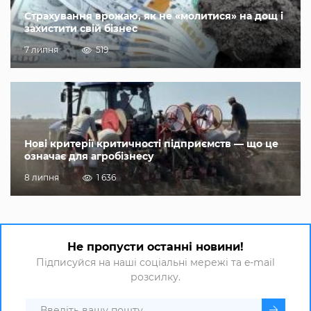
Страхування врожаю, як не «молитися» на дощ і
захистити свій бізнес
7 липня
519
Нові критерії критичності підприємств — що це
означає для агробізнесу
8 липня
1 636
Не пропусти останні новини!
Підписуйся на наші соціальні мережі та e-mail
розсилку.