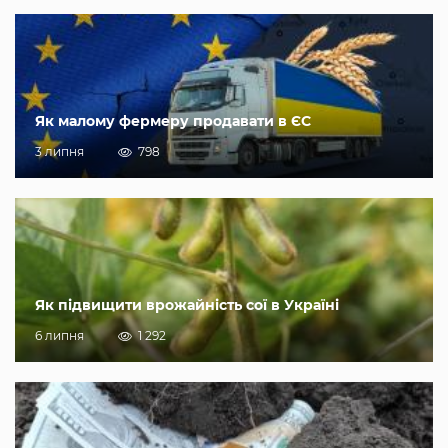
Як малому фермеру продавати в ЄС
3 липня
798
Як підвищити врожайність сої в Україні
6 липня
1 292