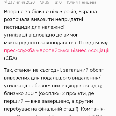
23 липня 2020
39
0
Юлия Немцева
Вперше за більше ніж 5 років, Україна
розпочала вивозити непридатні
пестициди для належної
утилізації відповідно до вимог
міжнародного законодавства. Повідомляє
прес-служба Європейської Бізнес Асоціації
.
(ЄБА)
Так, станом на сьогодні, загальний обсяг
вивезених для подальшого видалення/
утилізації небезпечних відходів складає
близько 300 т (охоплює 2 проєкти, де
перший — вже завершено, а другий
перебуває на фінальній стадії). Компанія-