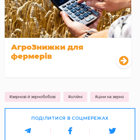
АгроЗнижки для
фермерів
#зернові й зернобобові
#олійні
#ціни на зерно
ПОДІЛИТИСЯ В СОЦМЕРЕЖАХ