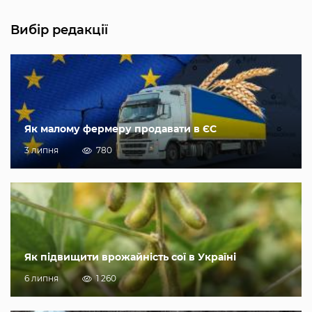
Вибір редакції
Як малому фермеру продавати в ЄС
3 липня
780
Як підвищити врожайність сої в Україні
6 липня
1 260