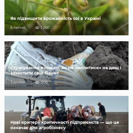
Як підвищити врожайність сої в Україні
6 липня
1 260
Страхування врожаю, як не «молитися» на дощ і
захистити свій бізнес
7 липня
506
Нові критерії критичності підприємств — що це
означає для агробізнесу