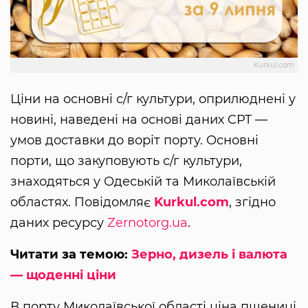
Kurkul.com
Ціни на основні с/г культури, оприлюднені у
новині, наведені на основі даних CPT —
умов доставки до воріт порту. Основні
порти, що закуповують с/г культури,
знаходяться у Одеській та Миколаївській
областях. Повідомляє
Kurkul.com
, згідно
даних ресурсу
Zernotorg.ua
.
Читати за темою:
Зерно, дизель і валюта
— щоденні ціни
В порту Миколаївської області ціна пшениці