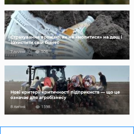
Страхування врожаю, як не «молитися» на дощ і
захистити свій бізнес
7 липня
506
Нові критерії критичності підприємств — що це
означає для агробізнесу
8 липня
1 598