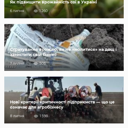
Як підвищити врожайність сої в Україні
6 липня
1 260
Страхування врожаю, як не «молитися» на дощ і
захистити свій бізнес
7 липня
506
Нові критерії критичності підприємств — що це
означає для агробізнесу
8 липня
1 598