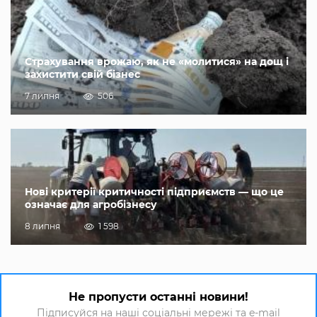
Страхування врожаю, як не «молитися» на дощ і
захистити свій бізнес
7 липня
506
Нові критерії критичності підприємств — що це
означає для агробізнесу
8 липня
1 598
Не пропусти останні новини!
Підписуйся на наші соціальні мережі та e-mail