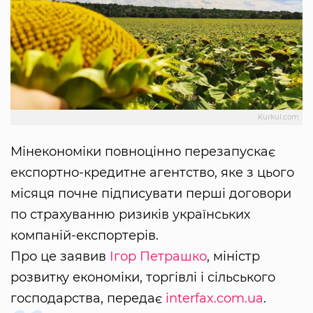
Kurkul.com
Мінекономіки повноцінно перезапускає
експортно-кредитне агентство, яке з цього
місяця почне підписувати перші договори
по страхуванню ризиків українських
компаній-експортерів.
Про це заявив
Ігор Петрашко
, міністр
розвитку економіки, торгівлі і сільського
господарства, передає
interfax.com.ua
.