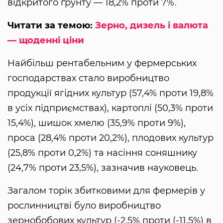
відкритого ґрунту — 18,2% проти 7%.
Читати за темою:
Зерно, дизель і валюта
— щоденні ціни
Найбільш рентабельним у фермерських
господарствах стало виробництво
продукції ягідних культур (57,4% проти 19,8%
в усіх підприємствах), картоплі (50,3% проти
15,4%), шишок хмелю (35,9% проти 9%),
проса (28,4% проти 20,2%), плодових культур
(25,8% проти 0,2%) та насіння соняшнику
(24,7% проти 23,5%), зазначив науковець.
Загалом торік збитковими для фермерів у
рослинництві було виробництво
зернобобових культур (-2,5% проти (-11,5%) в