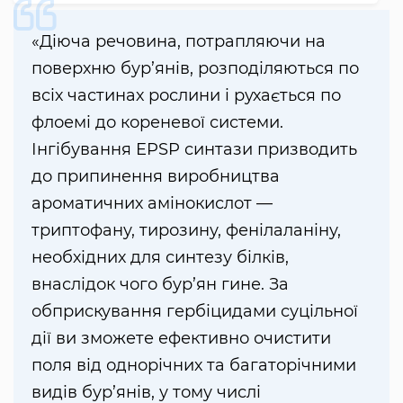
«Діюча речовина, потрапляючи на
поверхню бур’янів, розподіляються по
всіх частинах рослини і рухається по
флоемі до кореневої системи.
Інгібування EPSP синтази призводить
до припинення виробництва
ароматичних амінокислот —
триптофану, тирозину, фенілаланіну,
необхідних для синтезу білків,
внаслідок чого бур’ян гине. За
обприскування гербіцидами суцільної
дії ви зможете ефективно очистити
поля від однорічних та багаторічними
видів бур’янів, у тому числі