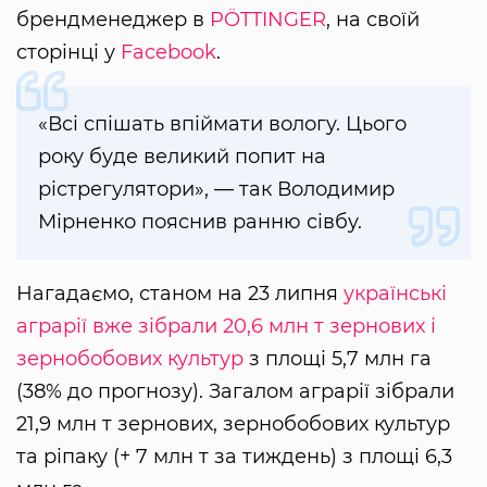
брендменеджер в
PÖTTINGER
, на своїй
сторінці у
Facebook
.
«Всі спішать впіймати вологу. Цього
року буде великий попит на
рістрегулятори», — так Володимир
Мірненко пояснив ранню сівбу.
Нагадаємо, станом на 23 липня
українські
аграрії вже зібрали 20,6 млн т зернових і
зернобобових культур
з площі 5,7 млн га
(38% до прогнозу). Загалом аграрії зібрали
21,9 млн т зернових, зернобобових культур
та ріпаку (+ 7 млн т за тиждень) з площі 6,3