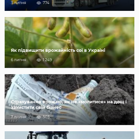
3 липня
774
Як підвищити врожайність сої в Україні
6 липня
1 249
Страхування врожаю, як не «молитися» на дощ і
захистити свій бізнес
7 липня
503