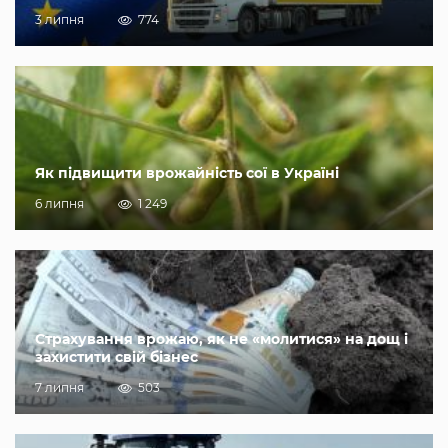
3 липня
774
Як підвищити врожайність сої в Україні
6 липня
1 249
Страхування врожаю, як не «молитися» на дощ і
захистити свій бізнес
7 липня
503