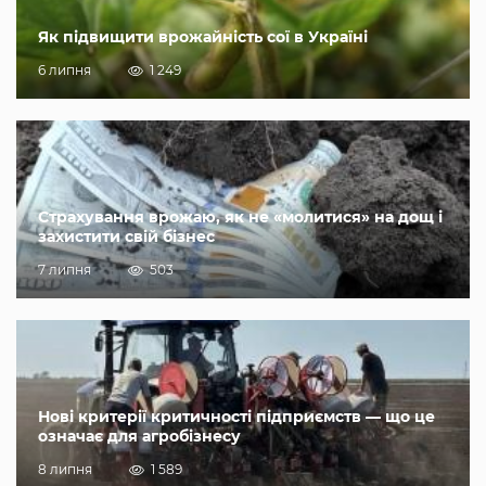
Як підвищити врожайність сої в Україні
6 липня
1 249
Страхування врожаю, як не «молитися» на дощ і
захистити свій бізнес
7 липня
503
Нові критерії критичності підприємств — що це
означає для агробізнесу
8 липня
1 589