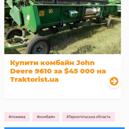
Купити комбайн John
Deere 9610 за $45 000 на
Traktorist.ua
#пожежа
#комбайн
#Тернопільська область