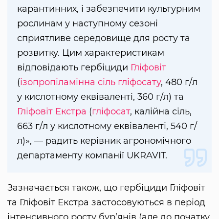
карантинних, і забезпечити культурним
рослинам у наступному сезоні
сприятливе середовище для росту та
розвитку. Цим характеристикам
відповідають гербіциди
Гліфовіт
(
ізопропіламінна сіль гліфосату
, 480 г/л
у кислотному еквіваленті, 360 г/л) та
Гліфовіт Екстра
(
гліфосат
, калійна сіль,
663 г/л у кислотному еквіваленті, 540 г/
л)», — радить керівник агрономічного
департаменту компанії UKRAVIT.
Зазначається також, що гербіциди Гліфовіт
та Гліфовіт Екстра застосовуються в період
інтенсивного росту бур’янів (але до початку