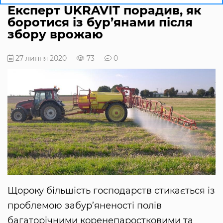
Експерт UKRAVIT порадив, як
боротися із бур’янами після
збору врожаю
27 липня 2020
73
0
Щороку більшість господарств стикається із
проблемою забур’яненості полів
багаторічними коренепаростковими та