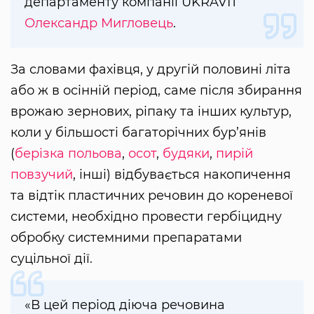
департаменту компанії UKRAVIT
Олександр Мигловець
.
За словами фахівця, у другій половині літа
або ж в осінній період, саме після збирання
врожаю зернових, ріпаку та інших культур,
коли у більшості багаторічних бур’янів
(
берізка польова
,
осот
,
будяки
,
пирій
повзучий
, інші) відбувається накопичення
та відтік пластичних речовин до кореневої
системи, необхідно провести гербіцидну
обробку системними препаратами
суцільної дії.
«В цей період діюча речовина