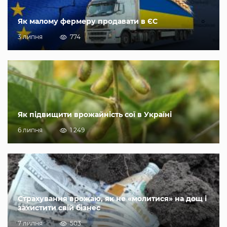
Як малому фермеру продавати в ЄС
3 липня
774
Як підвищити врожайність сої в Україні
6 липня
1 249
Страхування врожаю, як не «молитися» на дощ і
захистити свій бізнес
7 липня
503