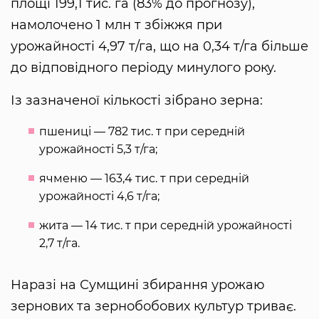
площі 199,1 тис. га (83% до прогнозу),
намолочено 1 млн т збіжжя при
урожайності 4,97 т/га, що на 0,34 т/га більше
до відповідного періоду минулого року.
Із зазначеної кількості зібрано зерна:
пшениці — 782 тис. т при середній
урожайності 5,3 т/га;
ячменю — 163,4 тис. т при середній
урожайності 4,6 т/га;
жита — 14 тис. т при середній урожайності
2,7 т/га.
Наразі на Сумщині збирання урожаю
зернових та зернобобових культур триває.