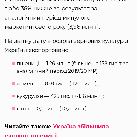
т або 36% нижче за результат за
аналогічний період минулого
маркетингового року (3,96 млн т).
На звітну дату в розрізі зернових культур з
України експортовано:
пшениці — 1,26 млн т (більше на 158 тис. т за
аналогічний період 2019/20 МР);
ячменю — 838 тис. т (-120 тис. т);
кукурудзи — 425 тис. т (-1,16 млн т);
жита — 0,2 тис. т (+0,2 тис. т).
Читайте також:
Україна збільшила
експорт пшениці