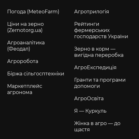
Погода (MeteoFarm)
Агротрилогія
Ціни на зерно
Рейтинги
(Zernotorg.ua)
фермерських
господарств України
Агроаналітика
(Феодал)
Зерно в корм —
вигідна переробка
Агроробота
АгроЕкспедиція
Біржа сільгосптехніки
Гранти та програми
Маркетплейс
допомоги
агронома
АгроОсвіта
Я — Куркуль
Жінка в агро — до
щастя