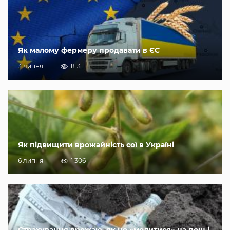
Як малому фермеру продавати в ЄС
3 липня
813
Як підвищити врожайність сої в Україні
6 липня
1 306