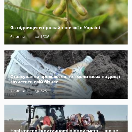
Як підвищити врожайність сої в Україні
6 липня
1 306
Страхування врожаю, як не «молитися» на дощ і
захистити свій бізнес
7 липня
525
Нові критерії критичності підприємств — що це