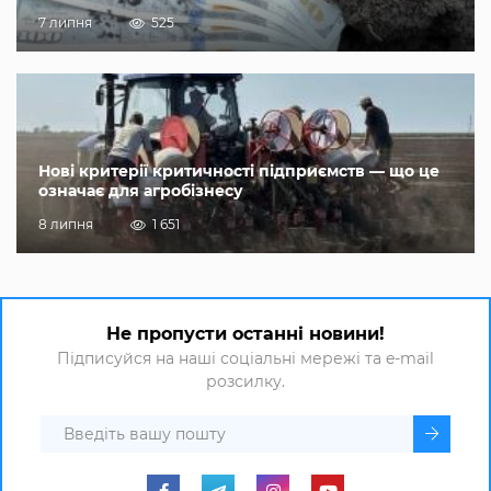
7 липня
525
Нові критерії критичності підприємств — що це
означає для агробізнесу
8 липня
1 651
Не пропусти останні новини!
Підписуйся на наші соціальні мережі та e-mail
розсилку.