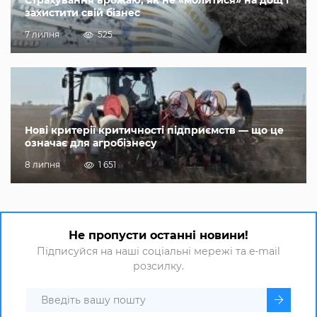
Страхування врожаю, як не «молитися» на дощ і
захистити свій бізнес
7 липня
525
Нові критерії критичності підприємств — що це
означає для агробізнесу
8 липня
1 651
Не пропусти останні новини!
Підписуйся на наші соціальні мережі та e-mail
розсилку.