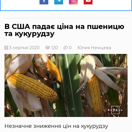
В США падає ціна на пшеницю
та кукурудзу
3 серпня 2020
120
0
Юлия Немцева
Незначне зниження цін на кукурудзу