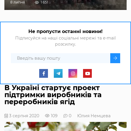
8 липня
1 651
Не пропусти останні новини!
Підписуйся на наші соціальні мережі та e-mail
розсилку.
В Україні стартує проект
підтримки виробників та
переробників ягід
3 серпня 2020
109
0
Юлия Немцева