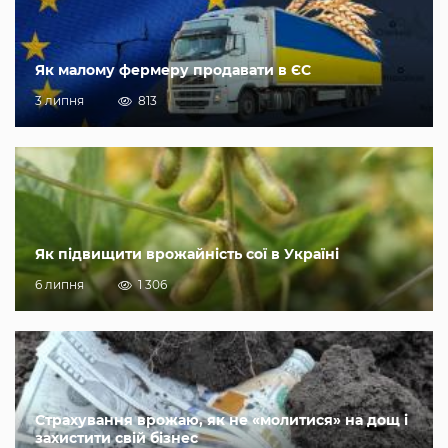
Як малому фермеру продавати в ЄС
3 липня
813
Як підвищити врожайність сої в Україні
6 липня
1 306
Страхування врожаю, як не «молитися» на дощ і
захистити свій бізнес