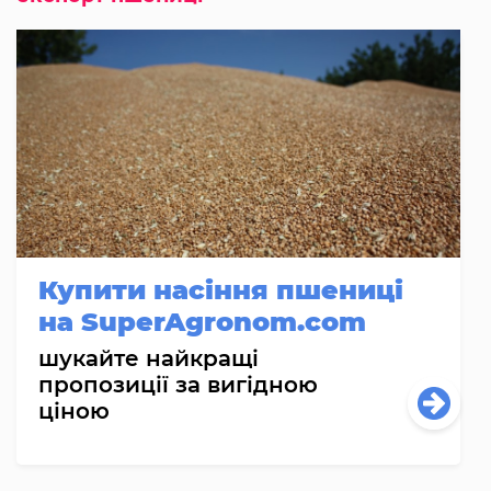
Купити насіння пшениці
на SuperAgronom.com
шукайте найкращі
пропозиції за вигідною
ціною