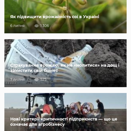
Як підвищити врожайність сої в Україні
6 липня
1 306
Страхування врожаю, як не «молитися» на дощ і
захистити свій бізнес
7 липня
525
Нові критерії критичності підприємств — що це
означає для агробізнесу