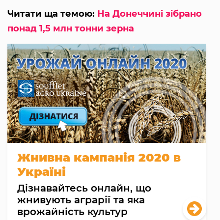
Читати ща темою:
На Донеччині зібрано
понад 1,5 млн тонни зерна
Жнивна кампанія 2020 в
Україні
Дізнавайтесь онлайн, що
жнивують аграрії та яка
врожайність культур