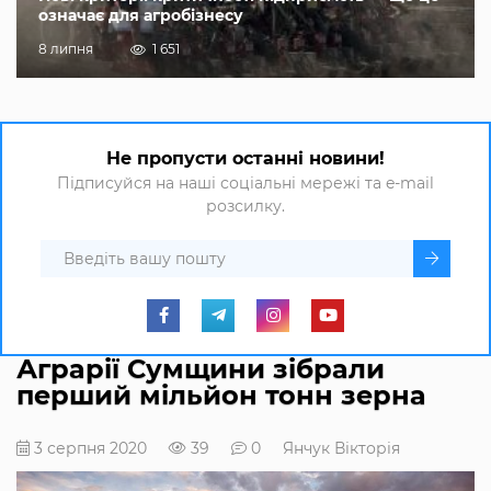
означає для агробізнесу
8 липня
1 651
Не пропусти останні новини!
Підписуйся на наші соціальні мережі та e-mail
розсилку.
Аграрії Сумщини зібрали
перший мільйон тонн зерна
3 серпня 2020
39
0
Янчук Вікторія