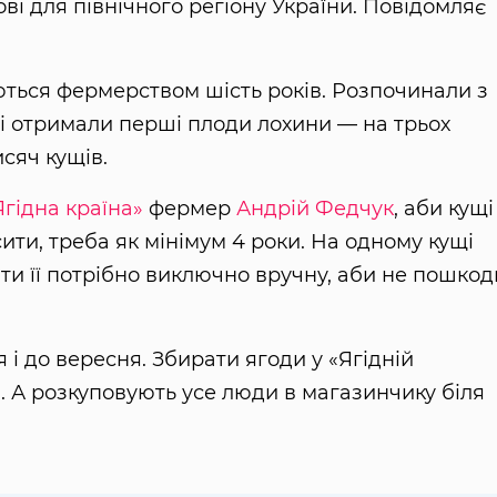
ові для північного регіону України. Повідомляє
ься фермерством шість років. Розпочинали з
ці отримали перші плоди лохини — на трьох
сяч кущів.
Ягідна країна»
фермер
Андрій Федчук
, аби кущі
ти, треба як мінімум 4 роки. На одному кущі
ати її потрібно виключно вручну, аби не пошко
і до вересня. Збирати ягоди у «Ягідній
. А розкуповують усе люди в магазинчику біля