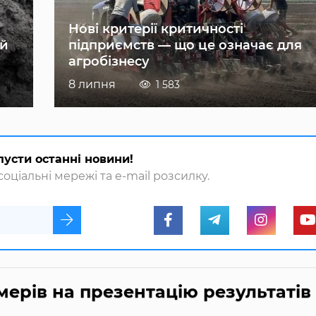
Нові критерії критичності
ій
підприємств — що це означає для
агробізнесу
8 липня
1 583
пусти останні новини!
оціальні мережі та e-mail розсилку.
рмерів на презентацію результатів