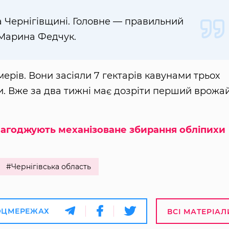
на Чернігівщині. Головне — правильний
 Марина Федчук.
рів. Вони засіяли 7 гектарів кавунами трьох
чки. Вже за два тижні має дозріти перший врожа
лагоджують механізоване збирання обліпихи
#Чернігівська область
ОЦМЕРЕЖАХ
ВСІ МАТЕРІАЛ