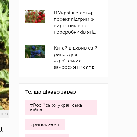
В Україні стартує
проект підтримки
виробників та
переробників ягід
Китай відкрив свій
ринок для
українських
заморожених ягід
Те, що цікаво зараз
#Російсько_українська
війна
.com
#ринок землі
і,