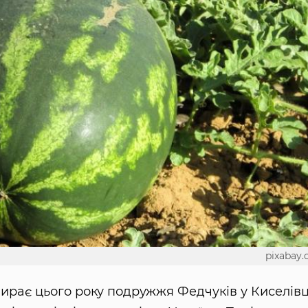
pixabay
ирає цього року подружжя Федчуків у Киселівц