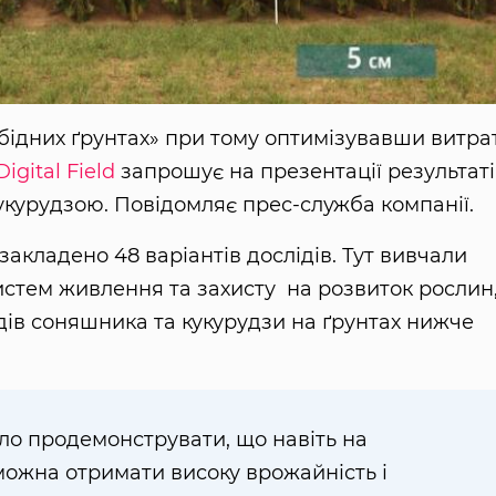
бідних ґрунтах» при тому оптимізувавши витра
Digital Field
запрошує на презентації результаті
кукурудзою. Повідомляє прес-служба компанії.
закладено 48 варіантів дослідів. Тут вивчали
истем живлення та захисту на розвиток рослин,
дів соняшника та кукурудзи на ґрунтах нижче
ло продемонструвати, що навіть на
можна отримати високу врожайність і