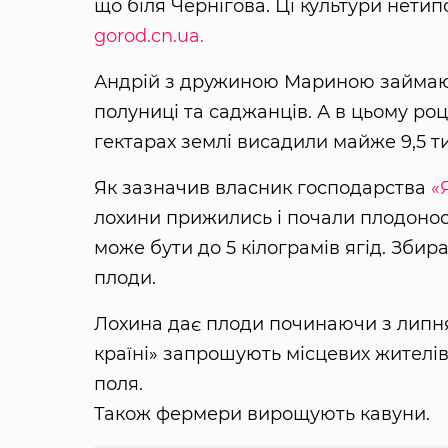
що біля Чернігова. Ці культури нетип
gorod.cn.ua.
Андрій з дружиною Мариною займают
полуниці та саджанців. А в цьому ро
гектарах землі висадили майже 9,5 ти
Як зазначив власник господарства
«
лохини прижились і почали плодоноси
може бути до 5 кілограмів ягід. Збир
плоди.
Лохина дає плоди починаючи з липня 
країні» запрошують місцевих жителів
поля.
Також фермери вирощують кавуни.