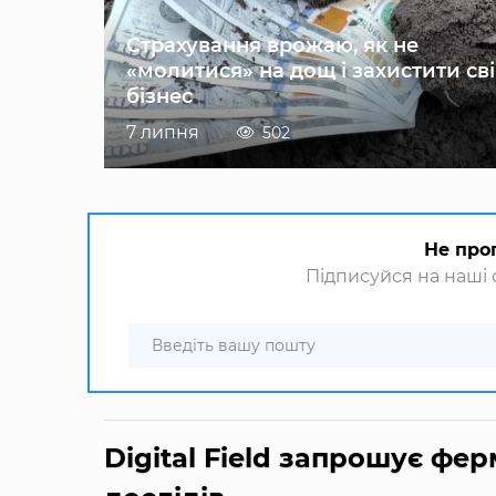
Страхування врожаю, як не
«молитися» на дощ і захистити св
бізнес
7 липня
502
Не про
Підписуйся на наші с
Digital Field запрошує фе