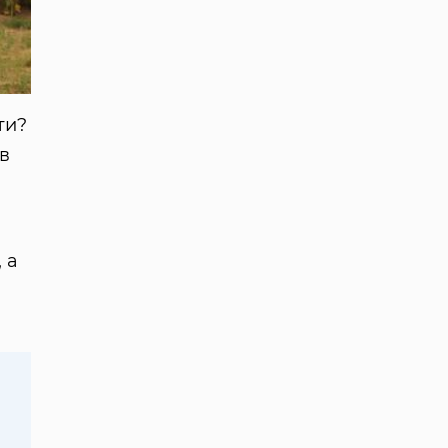
ти?
в
 а