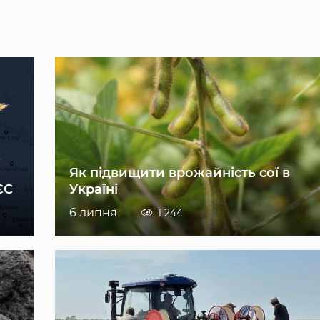
Як підвищити врожайність сої в
ЄС
Україні
6 липня
1 244