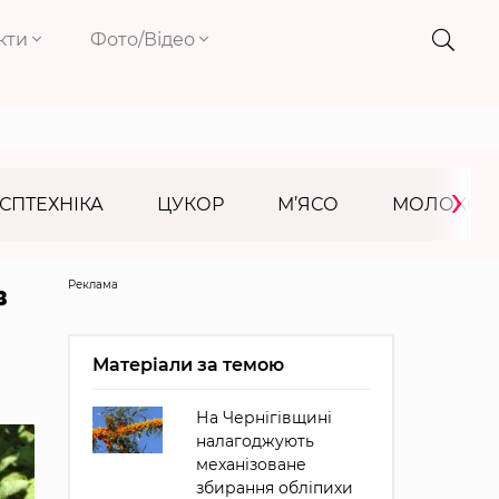
кти
Фото/Відео
›
СПТЕХНІКА
ЦУКОР
М’ЯСО
МОЛОКО
Реклама
в
Матеріали за темою
На Чернігівщині
налагоджують
механізоване
збирання обліпихи