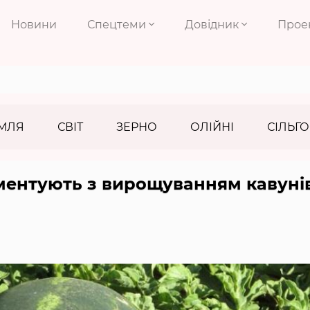
Новини
Спецтеми
Довідник
Прое
МЛЯ
СВІТ
ЗЕРНО
ОЛІЙНІ
СІЛЬГО
ментують з вирощуванням кавуні