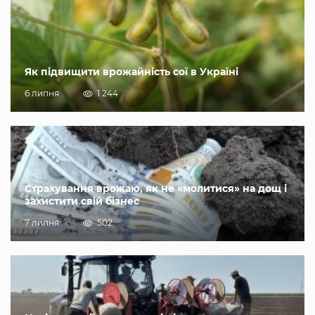
Як підвищити врожайність сої в Україні
6 липня
1 244
Страхування врожаю, як не «молитися» на дощ і
захистити свій бізнес
7 липня
502