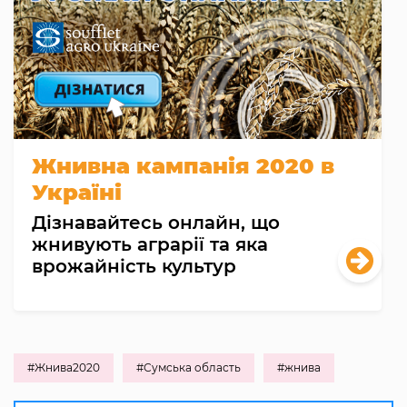
Жнивна кампанія 2020 в
Україні
Дізнавайтесь онлайн, що
жнивують аграрії та яка
врожайність культур
#Жнива2020
#Сумська область
#жнива