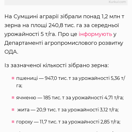
Kurkul.com
На Сумщині аграрії зібрали понад 1,2 млн т
зерна на площі 240,8 тис. га за середньої
урожайності 5 т/га. Про це
інформують
у
Департаменті агропромислового розвитку
ОДА.
Із зазначеної кількості зібрано зерна:
пшениці — 947,0 тис. т за урожайності 5,36 т/
га;
ячменю — 185 тис. т за урожайності 4,71 т/га;
жита — 20,9 тис. т за урожайності 3,12 т/га;
гороху — 11,7 тис. т за урожайності 2,85 т/га;