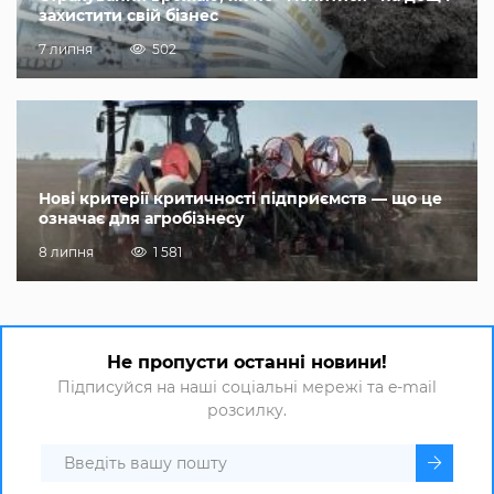
захистити свій бізнес
7 липня
502
Нові критерії критичності підприємств — що це
означає для агробізнесу
8 липня
1 581
Не пропусти останні новини!
Підписуйся на наші соціальні мережі та e-mail
розсилку.