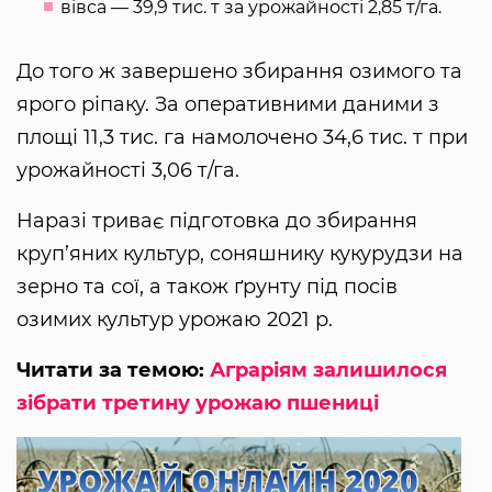
вівса — 39,9 тис. т за урожайності 2,85 т/га.
До того ж завершено збирання озимого та
ярого ріпаку. За оперативними даними з
площі 11,3 тис. га намолочено 34,6 тис. т при
урожайності 3,06 т/га.
Наразі триває підготовка до збирання
круп’яних культур, соняшнику кукурудзи на
зерно та сої, а також ґрунту під посів
озимих культур урожаю 2021 р.
Читати за темою:
Аграріям залишилося
зібрати третину урожаю пшениці