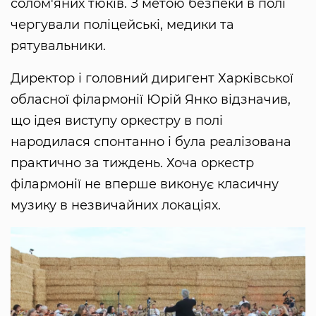
солом'яних тюків. З метою безпеки в полі
чергували поліцейські, медики та
рятувальники.
Директор і головний диригент Харківської
обласної філармонії Юрій Янко відзначив,
що ідея виступу оркестру в полі
народилася спонтанно і була реалізована
практично за тиждень. Хоча оркестр
філармонії не вперше виконує класичну
музику в незвичайних локаціях.