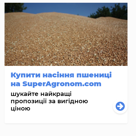
Купити насіння пшениці
на SuperAgronom.com
шукайте найкращі
пропозиції за вигідною
ціною