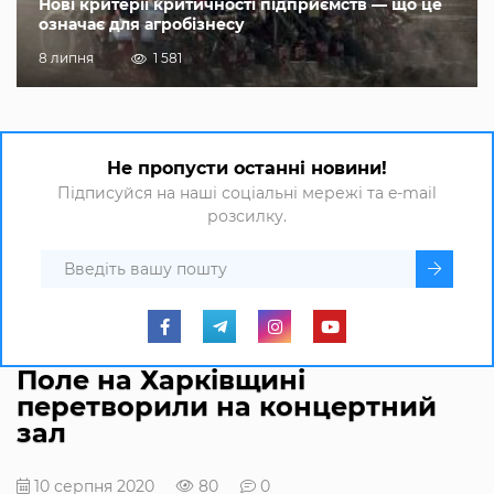
Нові критерії критичності підприємств — що це
означає для агробізнесу
8 липня
1 581
Не пропусти останні новини!
Підписуйся на наші соціальні мережі та e-mail
розсилку.
Поле на Харківщині
перетворили на концертний
зал
10 серпня 2020
80
0