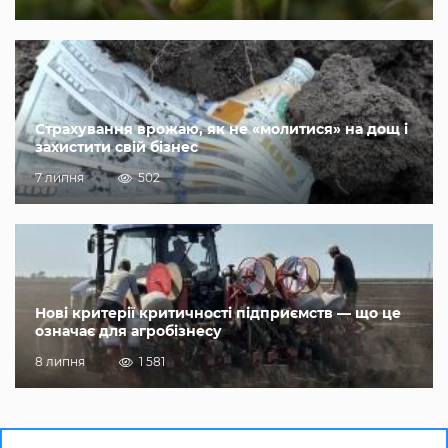
Страхування врожаю, як не «молитися» на дощ і
захистити свій бізнес
7 липня
502
Нові критерії критичності підприємств — що це
означає для агробізнесу
8 липня
1 581