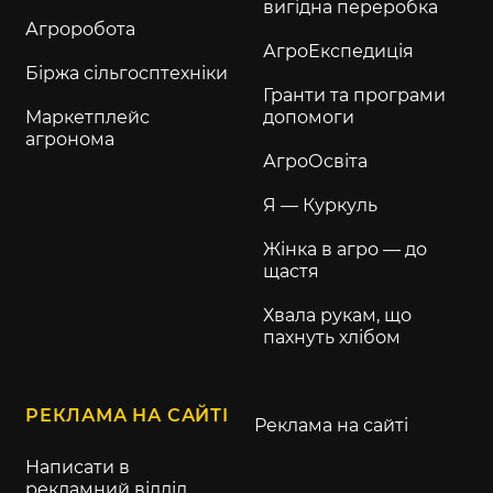
вигідна переробка
Агроробота
АгроЕкспедиція
Біржа сільгосптехніки
Гранти та програми
Маркетплейс
допомоги
агронома
АгроОсвіта
Я — Куркуль
Жінка в агро — до
щастя
Хвала рукам, що
пахнуть хлібом
РЕКЛАМА НА САЙТІ
Реклама на сайті
Написати в
рекламний відділ