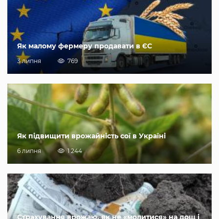
Як малому фермеру продавати в ЄС
3 липня
769
Як підвищити врожайність сої в Україні
6 липня
1 244
Страхування врожаю, як не «молитися» на дощ і