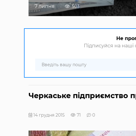
7 липня
503
Не про
Підписуйся на наші с
Черкаське підприємство п
14 грудня 2015
71
0