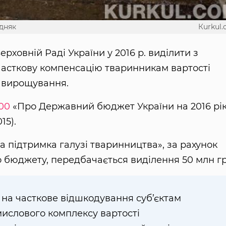
дняк
Кurkul
ерховній Раді України у 2016 р. виділити з
часткову компенсацію тваринникам вартості
о вирощування.
00
«Про Державний бюджет України на 2016 рі
15).
підтримка галузі тваринництва», за рахунок
 бюджету, передбачається виділення 50 млн гр
 на часткове відшкодування суб’єктам
ислового комплексу вартості