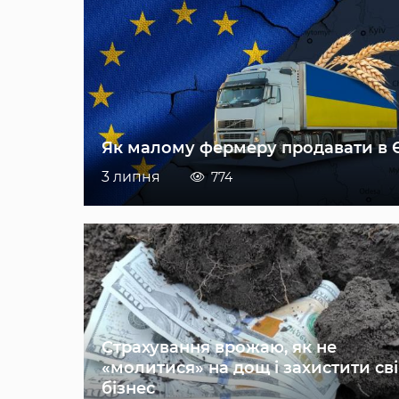
Як малому фермеру продавати в 
3 липня
774
Страхування врожаю, як не
«молитися» на дощ і захистити св
бізнес