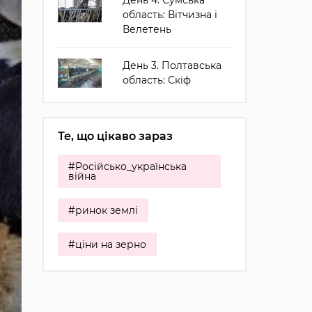
День 4. Сумська
область: Вітчизна і
Велетень
День 3. Полтавська
область: Скіф
Те, що цікаво зараз
#Російсько_українська
війна
#ринок землі
#ціни на зерно