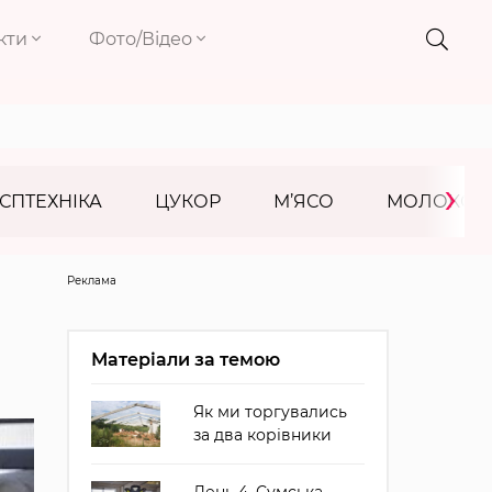
кти
Фото/Відео
›
СПТЕХНІКА
ЦУКОР
М’ЯСО
МОЛОКО
Реклама
Матеріали за темою
Як ми торгувались
за два корівники