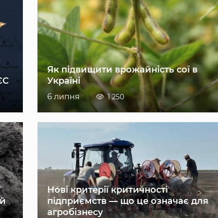
Як підвищити врожайність сої в
ЄС
Україні
6 липня
1 250
Нові критерії критичності
ій
підприємств — що це означає для
агробізнесу