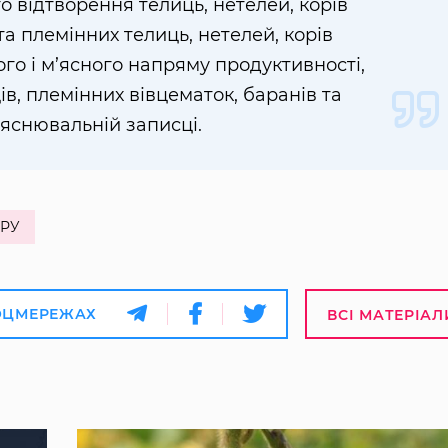
 відтворення телиць, нетелей, корів
а племінних телиць, нетелей, корів
го і м’ясного напряму продуктивності,
в, племінних вівцематок, баранів та
ояснювальній записці.
РУ
ОЦМЕРЕЖАХ
ВСІ МАТЕРІАЛ