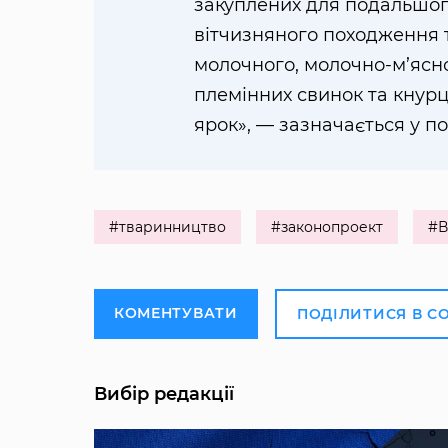
закуплених для подальшого
вітчизняного походження т
молочного, молочно-м’ясно
племінних свинок та кнурці
ярок», — зазначається у п
#тваринництво
#законопроект
#В
КОМЕНТУВАТИ
ПОДІЛИТИСЯ В С
Вибір редакції