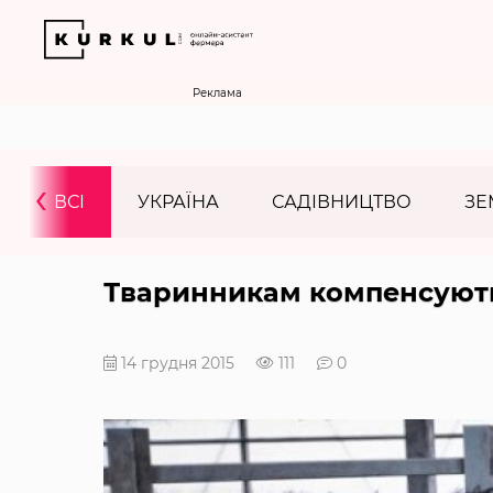
Реклама
‹
ВСІ
УКРАЇНА
САДІВНИЦТВО
ЗЕ
Тваринникам компенсують
14 грудня 2015
111
0