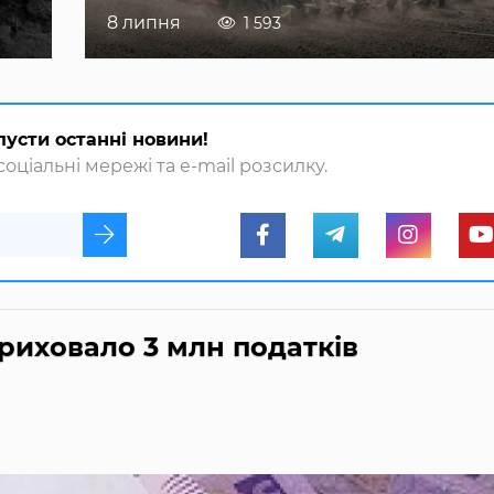
8 липня
1 593
пусти останні новини!
оціальні мережі та e-mail розсилку.
риховало 3 млн податків