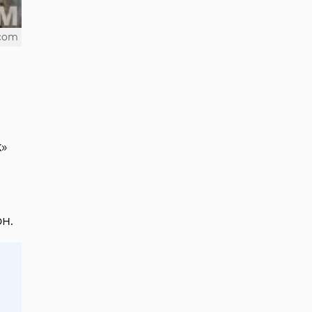
.com
к»
н.