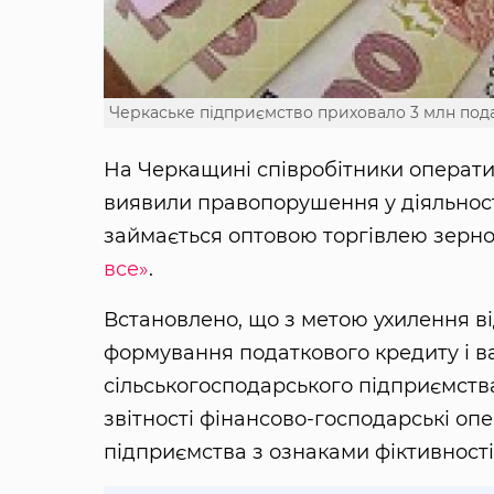
Черкаське підприємство приховало 3 млн пода
На Черкащині співробітники операти
виявили правопорушення у діяльності
займається оптовою торгівлею зерно
все»
.
Встановлено, що з метою ухилення ві
формування податкового кредиту і в
сільськогосподарського підприємства
звітності фінансово-господарські оп
підприємства з ознаками фіктивності