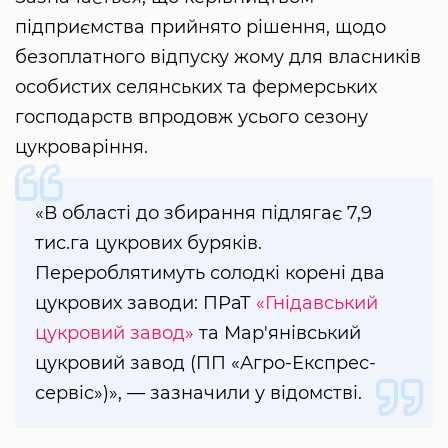
підприємства прийнято рішення, щодо
безоплатного відпуску жому для власників
особистих селянських та фермерських
господарств впродовж усього сезону
цукроваріння.
«В області до збирання підлягає 7,9
тис.га цукрових буряків.
Перероблятимуть солодкі корені два
цукрових заводи: ПРаТ
«Гнідавський
цукровий завод»
та Мар'янівський
цукровий завод (ПП «Агро-Експрес-
сервіс»)», — зазначили у відомстві.