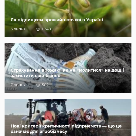
Як підвищити врожайність сої в Україні
6 липня
1 248
Страхування врожаю, як не «молитися» на дощ і
захистити свій бізнес
7 липня
502
Нові критерії критичності підприємств — що це
означає для агробізнесу