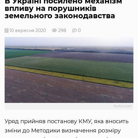
В Україні посилено механізм
впливу на порушників
земельного законодавства
10 вересня 2020
298
0
Kurkul.com
Уряд прийняв постанову КМУ, яка вносить
зміни до Методики визначення розміру