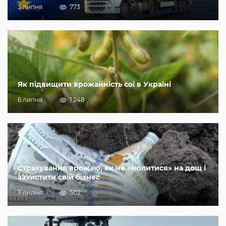
3 липня
773
Як підвищити врожайність сої в Україні
6 липня
1 248
Страхування врожаю, як не «молитися» на дощ і
захистити свій бізнес
7 липня
502