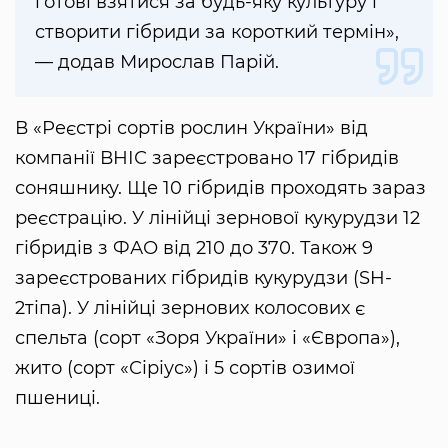
готові взятися за будь-яку культуру і
створити гібриди за короткий термін»,
— додав Мирослав Парій.
В «Реєстрі сортів рослин України» від
компанії ВНІС зареєстровано 17 гібридів
соняшнику. Ще 10 гібридів проходять зараз
реєстрацію. У лінійці зернової кукурудзи 12
гібридів з ФАО від 210 до 370. Також 9
зареєстрованих гібридів кукурудзи (SH-
2тіпа). У лінійці зернових колосових є
спельта (сорт «Зоря України» і «Європа»),
жито (сорт «Сіріус») і 5 сортів озимої
пшениці.