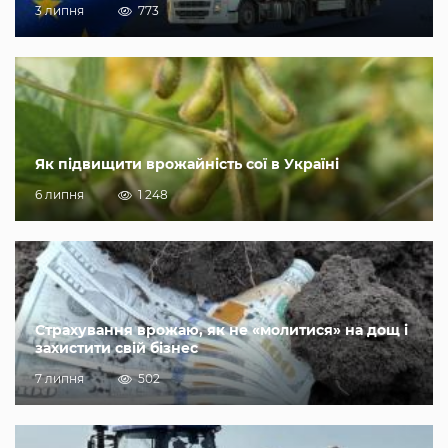
3 липня
773
Як підвищити врожайність сої в Україні
6 липня
1 248
Страхування врожаю, як не «молитися» на дощ і
захистити свій бізнес
7 липня
502