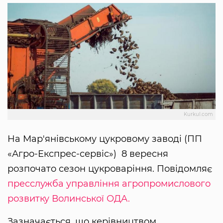
Kurkul.com
На Мар'янівському цукровому заводі (ПП
«Агро-Експрес-сервіс») 8 вересня
розпочато сезон цукроваріння. Повідомляє
пресслужба управління агропромислового
розвитку Волинської ОДА.
Зазначається, що керівництвом