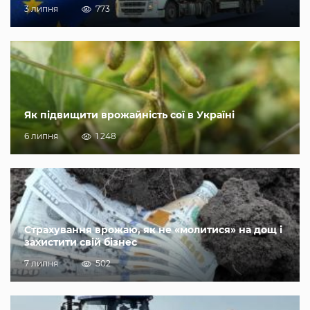
3 липня
773
Як підвищити врожайність сої в Україні
6 липня
1 248
Страхування врожаю, як не «молитися» на дощ і
захистити свій бізнес
7 липня
502