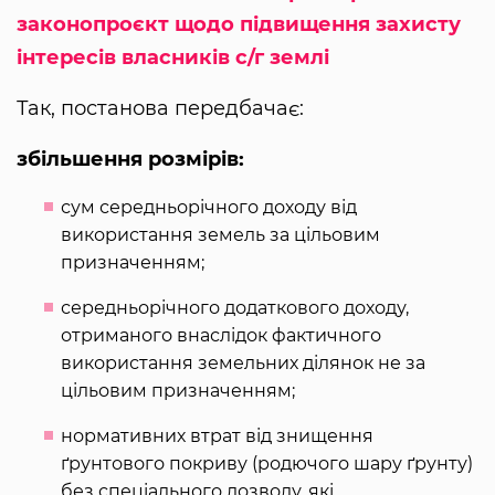
законопроєкт щодо підвищення захисту
інтересів власників с/г землі
Так, постанова передбачає:
збільшення розмірів:
сум середньорічного доходу від
використання земель за цільовим
призначенням;
середньорічного додаткового доходу,
отриманого внаслідок фактичного
використання земельних ділянок не за
цільовим призначенням;
нормативних втрат від знищення
ґрунтового покриву (родючого шару ґрунту)
без спеціального дозволу, які