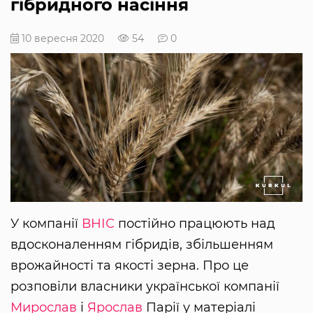
гібридного насіння
10 вересня 2020
54
0
У компанії
ВНІС
постійно працюють над
вдосконаленням гібридів, збільшенням
врожайності та якості зерна. Про це
розповіли власники української компанії
Мирослав
і
Ярослав
Парії у матеріалі