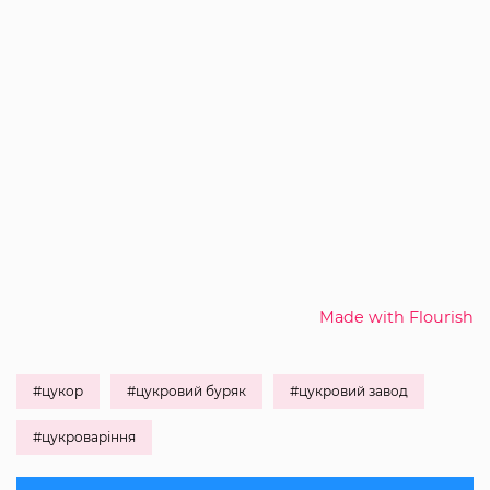
Made with Flourish
#цукор
#цукровий буряк
#цукровий завод
#цукроваріння