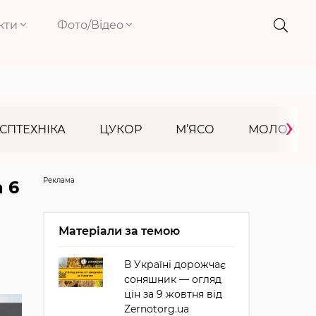
кти
Фото/Відео
›
СПТЕХНІКА
ЦУКОР
М’ЯСО
МОЛОКО
Реклама
 6
Матеріали за темою
В Україні дорожчає
соняшник — огляд
цін за 9 жовтня від
Zernotorg.ua