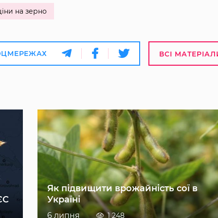
іни на зерно
ОЦМЕРЕЖАХ
ВСІ МАТЕРІАЛ
Як підвищити врожайність сої в
ЄС
Україні
6 липня
1 248