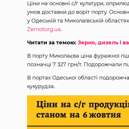
Ціни на основні с/г культури, оприлю
умов доставки до воріт порту. Основн
у Одеській та Миколаївській областях
Zernotorg.ua
.
Читати за темою:
Зерно, дизель і в
В порту Миколаєва ціна фуражної пш
позначці 7 327 грн/т. Подорожчали пш
В портах Одеської області подорожч
кукурудза.