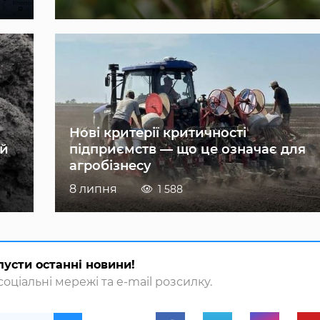
Нові критерії критичності
ій
підприємств — що це означає для
агробізнесу
8 липня
1 588
пусти останні новини!
оціальні мережі та e-mail розсилку.