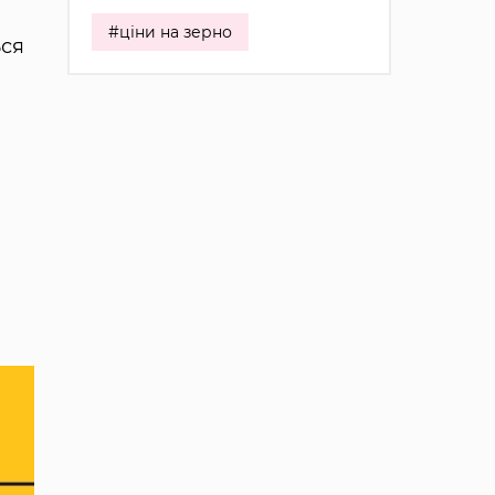
#ціни на зерно
ься