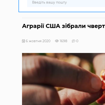
Аграрії США зібрали чвер
6 жовтня 2020
1698
0