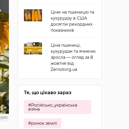
Ціни на пшеницю та
кукурудзу в США
досягли рекордних
показників
Ціна пшениці,
кукурудзи та ячменю
зросла — огляд за 8
жовтня від
Zernotorg.ua
Те, що цікаво зараз
#Російсько_українська
війна
.com
#ринок землі