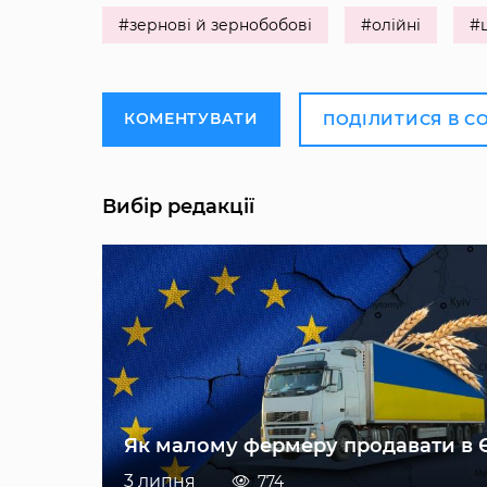
#зернові й зернобобові
#олійні
#ц
КОМЕНТУВАТИ
ПОДІЛИТИСЯ В С
Вибір редакції
Як малому фермеру продавати в 
3 липня
774