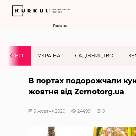
Реклама
‹
ВСІ
УКРАЇНА
САДІВНИЦТВО
ЗЕ
В портах подорожчали кук
жовтня від Zernotorg.ua
6 жовтня 2020
24499
0