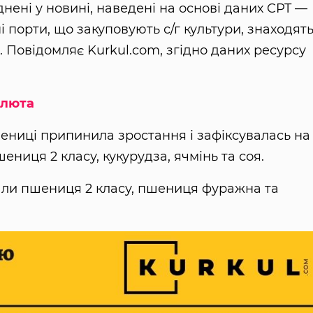
днені у новині, наведені на основі даних CPT —
і порти, що закуповують с/г культури, знаходят
. Повідомляє Kurkul.com, згідно даних ресурсу
алюта
ениці припинила зростання і зафіксувалась на
ениця 2 класу, кукурудза, ячмінь та соя.
али пшениця 2 класу, пшениця фуражна та