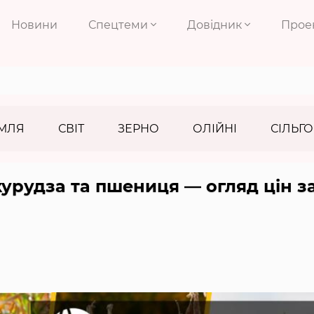
Новини
Спецтеми
Довідник
Прое
МЛЯ
СВІТ
ЗЕРНО
ОЛІЙНІ
СІЛЬГО
урудза та пшениця — огляд цін за