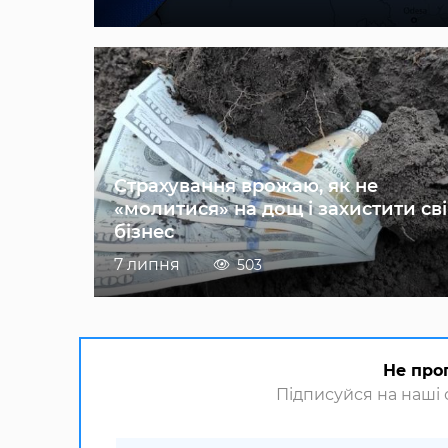
Страхування врожаю, як не
«молитися» на дощ і захистити св
бізнес
7 липня
503
Не про
Підписуйся на наші с