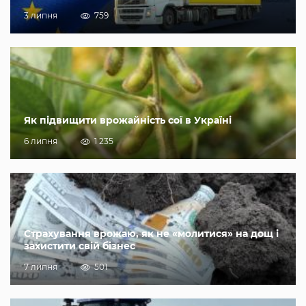
3 липня
759
Як підвищити врожайність сої в Україні
6 липня
1 235
Страхування врожаю, як не «молитися» на дощ і
захистити свій бізнес
7 липня
501