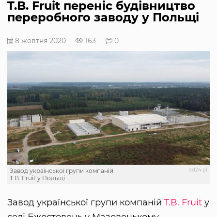
T.B. Fruit переніс будівництво
переробного заводу у Польщі
8 жовтня 2020
163
0
ad24.pl
Завод української групи компаній
T.B. Fruit у Польщі
Завод української групи компаній
T.B. Fruit
у
селі Бжостовець у Мазовецькому