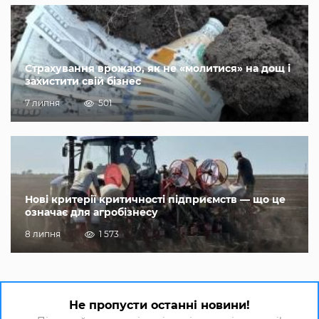
Страхування врожаю, як не «молитися» на дощ і
захистити свій бізнес
7 липня
501
Нові критерії критичності підприємств — що це
означає для агробізнесу
8 липня
1 573
Не пропусти останні новини!