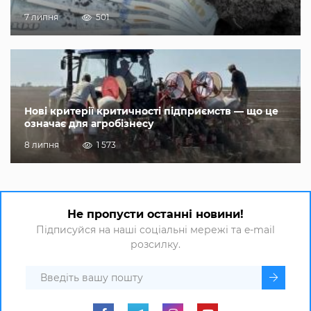
7 липня
501
Нові критерії критичності підприємств — що це
означає для агробізнесу
8 липня
1 573
Не пропусти останні новини!
Підписуйся на наші соціальні мережі та e-mail
розсилку.