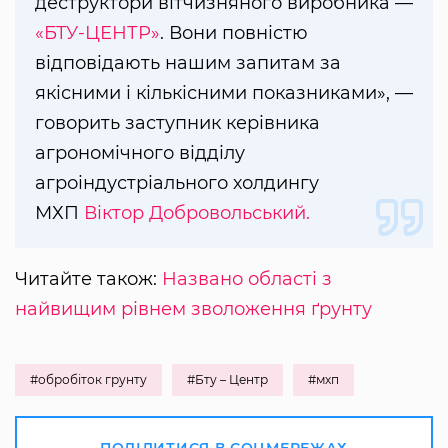
деструктори вітчизняного виробника —
«БТУ-ЦЕНТР»
. Вони повністю
відповідають нашим запитам за
якісними і кількісними показниками», —
говорить заступник керівника
агрономічного відділу
агроіндустріального холдингу
МХП
Віктор Добровольський.
Читайте також:
Названо області з
найвищим рівнем зволоження ґрунту
#обробіток грунту
#Бту – Центр
#мхп
ПОДІЛИТИСЯ В СОЦМЕРЕЖАХ