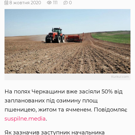
8 жовтня 2020
111
0
Kurkul.com
На полях Черкащини вже засіяли 50% від
запланованих під озимину площ
пшеницею, житом та ячменем. Повідомляє
suspilne.media
.
Як зазначив заступник начальника