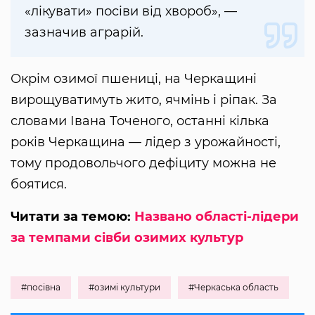
«лікувати» посіви від хвороб», —
зазначив аграрій.
Окрім озимої пшениці, на Черкащині
вирощуватимуть жито, ячмінь і ріпак. За
словами Івана Точеного, останні кілька
років Черкащина — лідер з урожайності,
тому продовольчого дефіциту можна не
боятися.
Читати за темою:
Названо області-лідери
за темпами сівби озимих культур
#посівна
#озимі культури
#Черкаська область