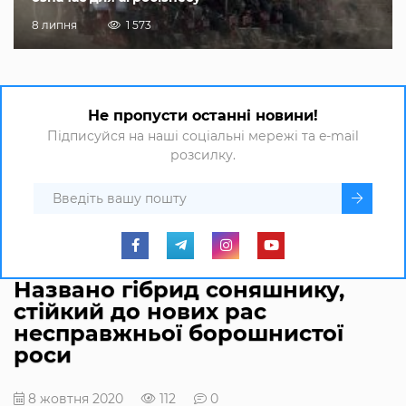
8 липня
1 573
Не пропусти останні новини!
Підписуйся на наші соціальні мережі та e-mail
розсилку.
Названо гібрид соняшнику,
стійкий до нових рас
несправжньої борошнистої
роси
8 жовтня 2020
112
0