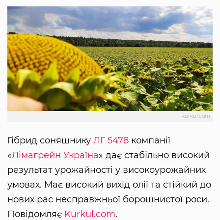
Kurkul.com
Гібрид соняшнику
ЛГ 5478
компанії
«
Лімагрейн Україна
» дає стабільно високий
результат урожайності у високоурожайних
умовах. Має високий вихід олії та стійкий до
нових рас несправжньої борошнистої роси.
Повідомляє
Kurkul.com
.