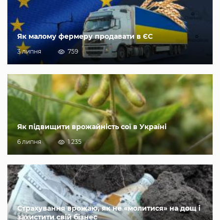
Як малому фермеру продавати в ЄС
3 липня
759
Як підвищити врожайність сої в Україні
6 липня
1 235
Страхування врожаю, як не «молитися» на дощ і
захистити свій бізнес