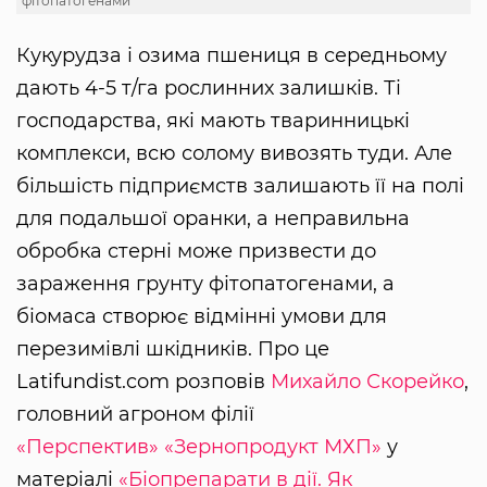
фітопатогенами
Кукурудза і озима пшениця в середньому
дають 4-5 т/га рослинних залишків. Ті
господарства, які мають тваринницькі
комплекси, всю солому вивозять туди. Але
більшість підприємств залишають її на полі
для подальшої оранки, а неправильна
обробка стерні може призвести до
зараження грунту фітопатогенами, а
біомаса створює відмінні умови для
перезимівлі шкідників. Про це
Latifundist.com розповів
Михайло Скорейко
,
головний агроном філії
«Перспектив»
«Зернопродукт МХП»
у
матеріалі
«Біопрепарати в дії. Як