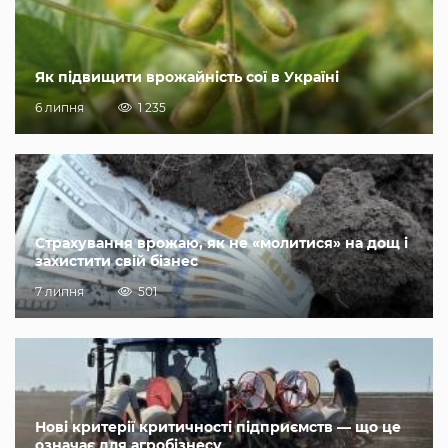
Як підвищити врожайність сої в Україні
6 липня
1 235
Страхування врожаю, як не «молитися» на дощ і
захистити свій бізнес
7 липня
501
Нові критерії критичності підприємств — що це
означає для агробізнесу