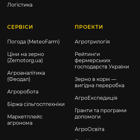
Логістика
СЕРВІСИ
ПРОЕКТИ
Погода (MeteoFarm)
Агротрилогія
Ціни на зерно
Рейтинги
(Zernotorg.ua)
фермерських
господарств України
Агроаналітика
(Феодал)
Зерно в корм —
вигідна переробка
Агроробота
АгроЕкспедиція
Біржа сільгосптехніки
Гранти та програми
Маркетплейс
допомоги
агронома
АгроОсвіта