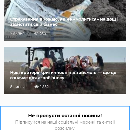
Страхування врожаю, як не «молитися» на дощ і
захистити свій бізнес
7 липня
502
Нові критерії критичності підприємств — що це
означає для агробізнесу
8 липня
1 582
Не пропусти останні новини!
Підписуйся на наші соціальні мережі та e-mail
розсилку.