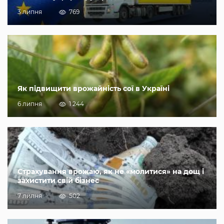
3 липня
769
Як підвищити врожайність сої в Україні
6 липня
1 244
Страхування врожаю, як не «молитися» на дощ і
захистити свій бізнес
7 липня
502