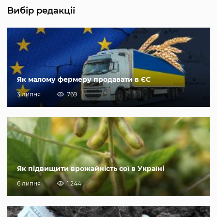
Вибір редакції
Як малому фермеру продавати в ЄС
3 липня
769
Як підвищити врожайність сої в Україні
6 липня
1 244