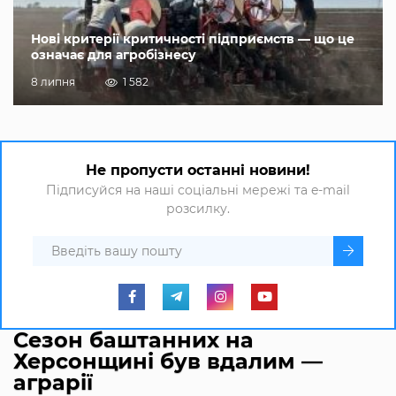
Нові критерії критичності підприємств — що це
означає для агробізнесу
8 липня
1 582
Не пропусти останні новини!
Підписуйся на наші соціальні мережі та e-mail
розсилку.
Сезон баштанних на
Херсонщині був вдалим —
аграрії