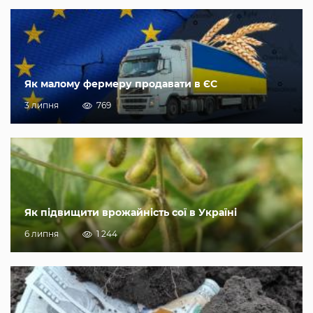
Як малому фермеру продавати в ЄС
3 липня
769
Як підвищити врожайність сої в Україні
6 липня
1 244