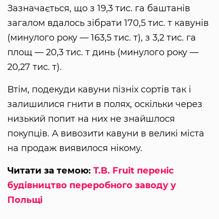
Зазначається, що з 19,3 тис. га баштанів
загалом вдалось зібрати 170,5 тис. т кавунів
(минулого року — 163,5 тис. т), з 3,2 тис. га
площ — 20,3 тис. т динь (минулого року —
20,27 тис. т).
Втім, подекуди кавуни пізніх сортів так і
залишилися гнити в полях, оскільки через
низький попит на них не знайшлося
покупців. А вивозити кавуни в великі міста
на продаж виявилося нікому.
Читати за темою:
T.B. Fruit переніс
будівництво переробного заводу у
Польщі