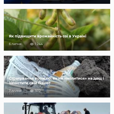
Як підвищити врожайність сої в Україні
6 липня
1 244
Страхування врожаю, як не «молитися» на дощ і
захистити свій бізнес
7 липня
502