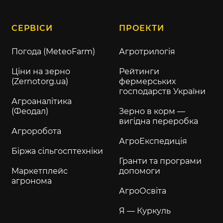
СЕРВІСИ
ПРОЕКТИ
Погода (MeteoFarm)
Агротрилогія
Ціни на зерно
Рейтинги
(Zernotorg.ua)
фермерських
господарств України
Агроаналітика
(Феодал)
Зерно в корм —
вигідна переробка
Агроробота
АгроЕкспедиція
Біржа сільгосптехніки
Гранти та програми
Маркетплейс
допомоги
агронома
АгроОсвіта
Я — Куркуль