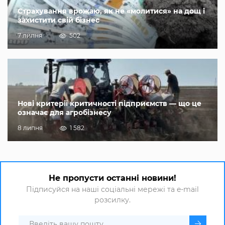
Страхування врожаю, як не «молитися» на дощ і
захистити свій бізнес
7 липня
502
Нові критерії критичності підприємств — що це
означає для агробізнесу
8 липня
1 582
Не пропусти останні новини!
Підписуйся на наші соціальні мережі та e-mail
розсилку.