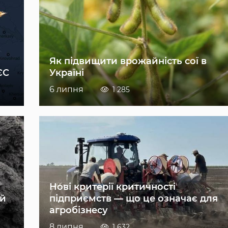
Як підвищити врожайність сої в
ЄС
Україні
6 липня
1 285
Нові критерії критичності
ій
підприємств — що це означає для
агробізнесу
8 липня
1 632