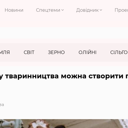
Новини
Спецтеми
Довідник
Прое
МЛЯ
СВІТ
ЗЕРНО
ОЛІЙНІ
СІЛЬГО
у тваринництва можна створити п
ва