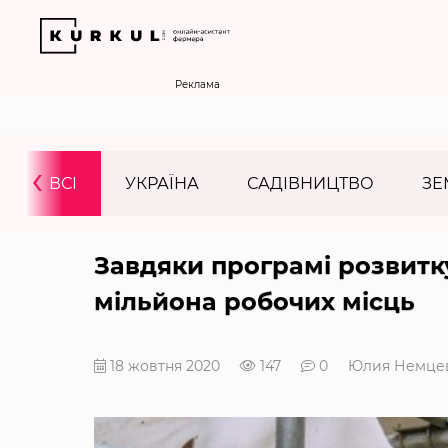
Реклама
‹
ВСІ
УКРАЇНА
САДІВНИЦТВО
ЗЕ
Завдяки програмі розвитк
мільйона робочих місць
18 жовтня 2020
147
0
Юлия Немце