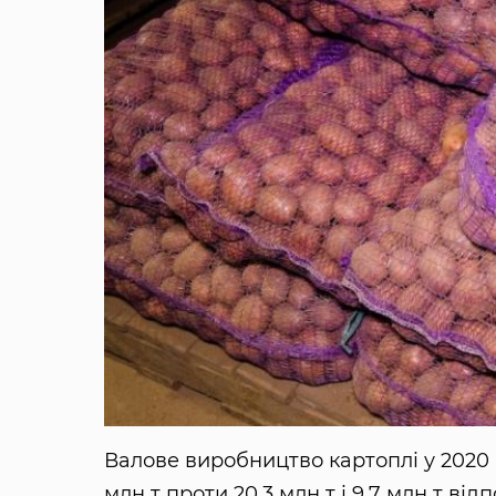
Валове виробництво картоплі у 2020 р.
млн т проти 20,3 млн т і 9,7 млн т від