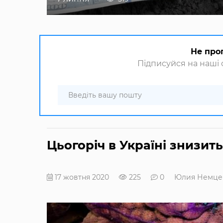
Не про
Підписуйся на наші с
Цьогоріч в Україні знизит
17 жовтня 2020
225
0
Юлия Немце