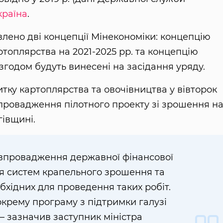
країна
.
влено дві концепції Мінекономіки: концепцію
топлярства на 2021-2025 рр. та концепцію
і згодом будуть винесені на засідання уряду.
витку картоплярства та овочівництва у вівторок
провадження пілотного проекту зі зрошення н
гівщині.
я впровадження державної фінансової
я систем крапельного зрошення та
бхідних для проведення таких робіт.
крему програму з підтримки галузі
 — зазначив заступник міністра