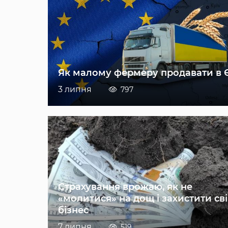
Як малому фермеру продавати в 
3 липня
797
Страхування врожаю, як не
«молитися» на дощ і захистити св
бізнес
7 липня
519