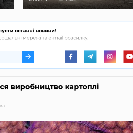
пусти останні новини!
оціальні мережі та e-mail розсилку.
ься виробництво картоплі
ва