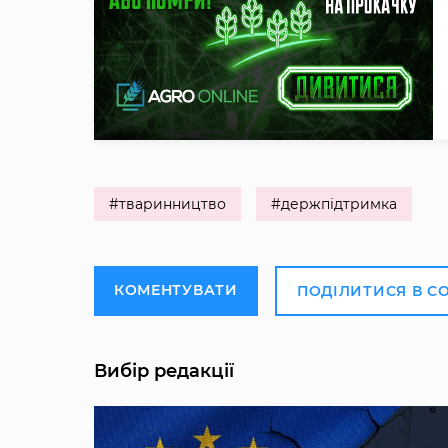
#тваринництво
#держпідтримка
КОМЕНТУВАТИ
ПОДІЛИТИСЯ В С
Вибір редакції