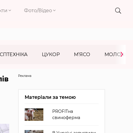
кти
Фото/Відео
›
СПТЕХНІКА
ЦУКОР
М’ЯСО
МОЛОКО
Реклама
ів
Матеріали за темою
PROFITна
свиноферма