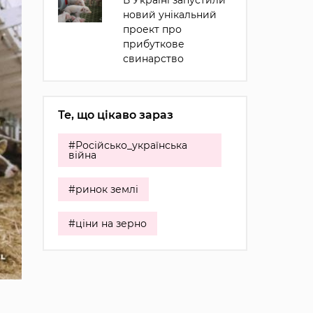
В Україні запустили
новий унікальний
проект про
прибуткове
свинарство
Те, що цікаво зараз
#Російсько_українська
війна
#ринок землі
#ціни на зерно