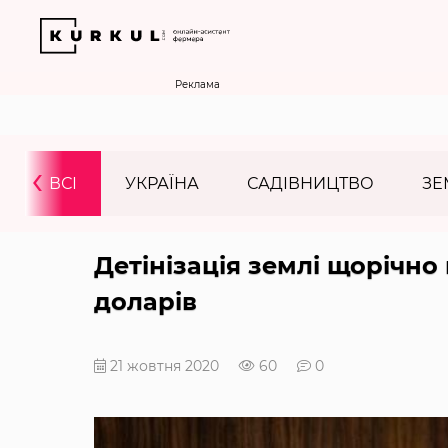
Реклама
‹
ВСІ
УКРАЇНА
САДІВНИЦТВО
ЗЕ
Детінізація землі щорічн
доларів
21 жовтня 2020
60
0