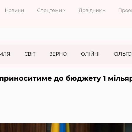
Новини
Спецтеми
Довідник
Прое
МЛЯ
СВІТ
ЗЕРНО
ОЛІЙНІ
СІЛЬГО
о приноситиме до бюджету 1 мілья