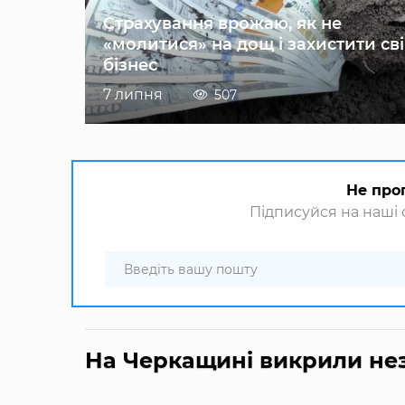
Страхування врожаю, як не
«молитися» на дощ і захистити св
бізнес
7 липня
507
Не про
Підписуйся на наші с
На Черкащині викрили нез