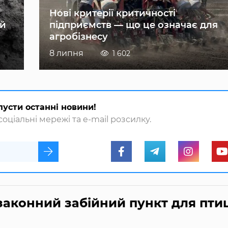
Нові критерії критичності
ій
підприємств — що це означає для
агробізнесу
8 липня
1 602
пусти останні новини!
оціальні мережі та e-mail розсилку.
аконний забійний пункт для птиц