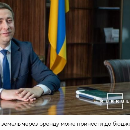
х земель через оренду може принести до бюдж