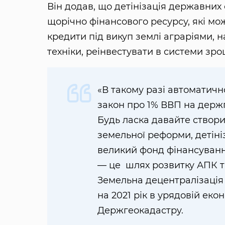
Він додав, що детінізація державних
щорічно фінансового ресурсу, які 
кредити під викуп землі аграріями, 
техніки, реінвестувати в системи зр
«В такому разі автоматичн
закон про 1% ВВП на держп
Будь ласка давайте створ
земельної реформи, детіні
великий фонд фінансування
— це шлях розвитку АПК т
Земельна децентралізація 
на 2021 рік в урядовій еко
Держгеокадастру.