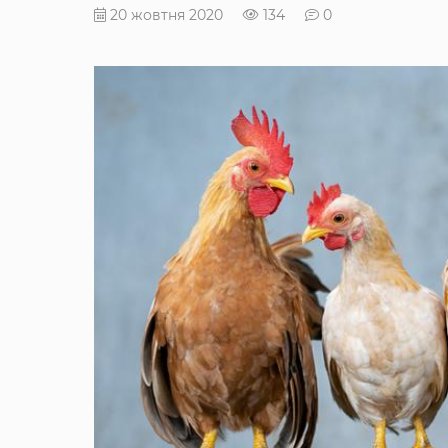
20 жовтня 2020
134
0