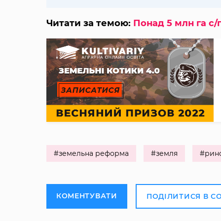
Читати за темою:
Понад 5 млн га с
#земельна реформа
#земля
#рино
КОМЕНТУВАТИ
ПОДІЛИТИСЯ В С