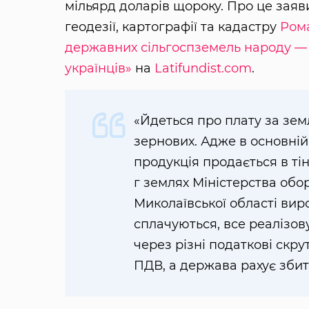
мільярд доларів щороку. Про це заяв
геодезії, картографії та кадастру
Ром
державних сільгоспземель народу — 
українців»
на
Latifundist.com
.
«Йдеться про плату за зем
зернових. Адже в основній
продукція продається в тін
г землях Міністерства обо
Миколаївської області виро
сплачуються, все реалізовує
через різні податкові скр
ПДВ, а держава рахує зби