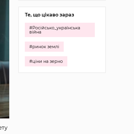
Те, що цікаво зараз
#Російсько_українська
війна
#ринок землі
#ціни на зерно
ету