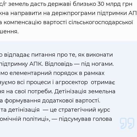
 с/г земель дасть державі близько 30 млрд грн
можна направити на держпрограми підтримки А
на компенсацію вартості сільськогосподарської
ошення.
о відпадає питання про те, як виконати
ідтримку АПК. Відповідь — під ногами.
имо елементарний порядок в рамках
зуємо всі процеси і агросектор отримає
 на свої потреби. Детінізація земельна
а формування додаткової вартості.
та детінізація — це стратегічний курс
номічній політиці», — підсумував голова