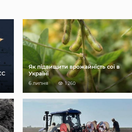
Як підвищити врожайність сої в
ЄС
Україні
6 липня
1 260