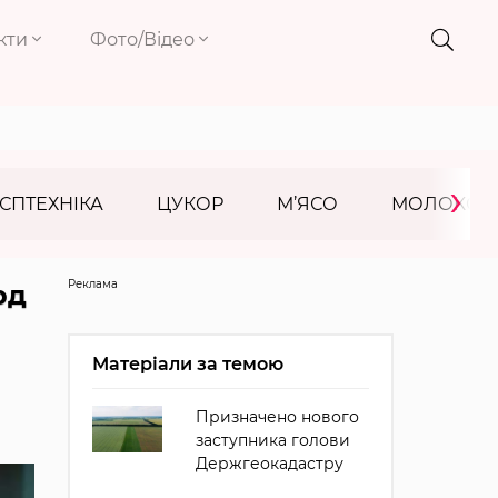
кти
Фото/Відео
›
СПТЕХНІКА
ЦУКОР
М’ЯСО
МОЛОКО
Реклама
рд
Матеріали за темою
Призначено нового
заступника голови
Держгеокадастру