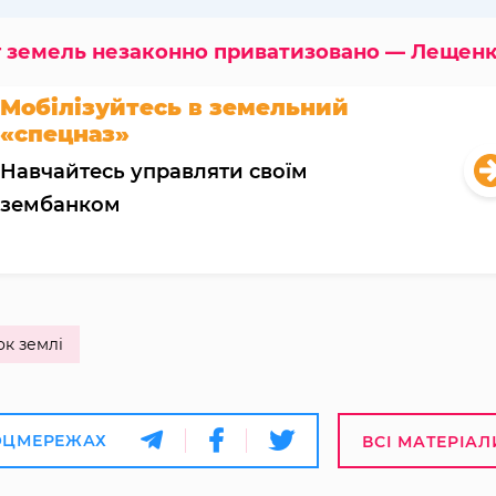
/г земель незаконно приватизовано — Лещен
Мобілізуйтесь в земельний
«спецназ»
Навчайтесь управляти своїм
зембанком
к землі
ОЦМЕРЕЖАХ
ВСІ МАТЕРІАЛ