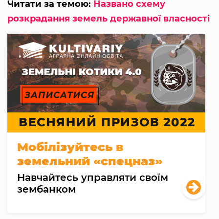
Читати за темою:
Названо схему
розкрадання земель державної власності
Мобілізуйтесь в
земельний «спецназ»
Навчайтесь управляти своїм
зембанком