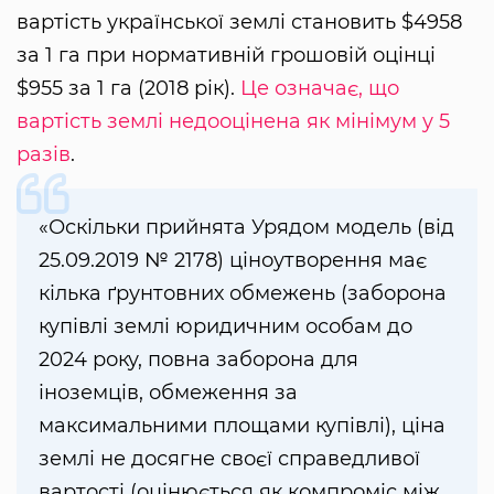
вартість української землі становить $4958
за 1 га при нормативній грошовій оцінці
$955 за 1 га (2018 рік).
Це означає, що
вартість землі недооцінена як мінімум у 5
разів
.
«Оскільки прийнята Урядом модель (від
25.09.2019 № 2178) ціноутворення має
кілька ґрунтовних обмежень (заборона
купівлі землі юридичним особам до
2024 року, повна заборона для
іноземців, обмеження за
максимальними площами купівлі), ціна
землі не досягне своєї справедливої
вартості (оцінюється як компроміс між