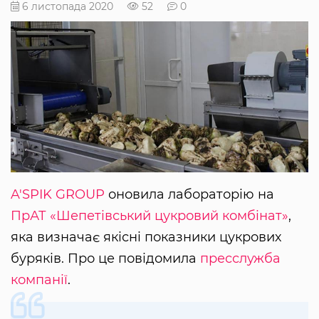
6 листопада 2020
52
0
A'SPIK GROUP
оновила лабораторію на
ПрАТ «Шепетівський цукровий комбінат»
,
яка визначає якісні показники цукрових
буряків. Про це повідомила
пресслужба
компанії
.