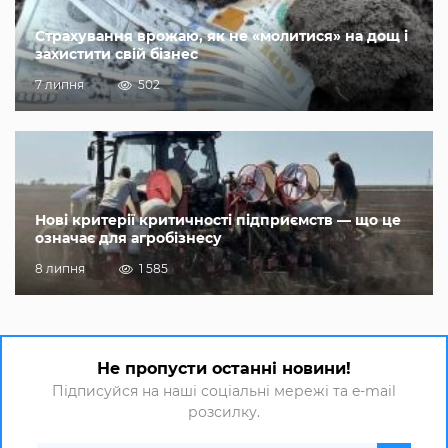
Страхування врожаю, як не «молитися» на дощ і
захистити свій бізнес
7 липня
502
Нові критерії критичності підприємств — що це
означає для агробізнесу
8 липня
1 585
Не пропусти останні новини!
Підписуйся на наші соціальні мережі та e-mail
розсилку.