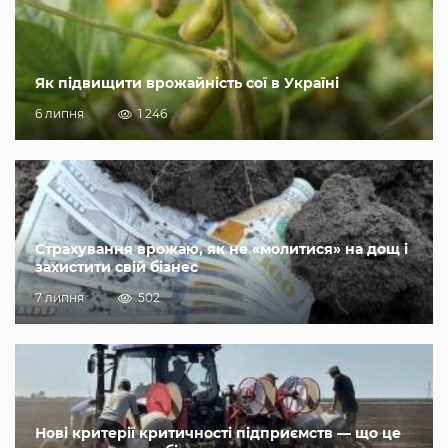
Як підвищити врожайність сої в Україні
6 липня
1 246
Страхування врожаю, як не «молитися» на дощ і
захистити свій бізнес
7 липня
502
Нові критерії критичності підприємств — що це