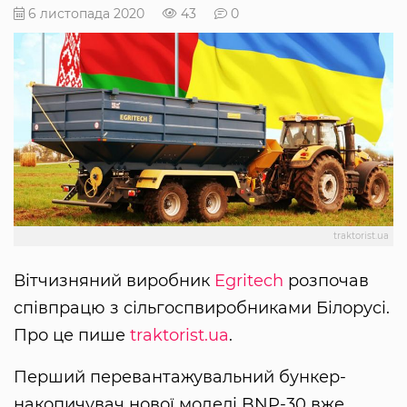
6 листопада 2020
43
0
traktorist.ua
Вітчизняний виробник
Egritech
розпочав
співпрацю з сільгоспвиробниками Білорусі.
Про це пише
traktorist.ua
.
Перший перевантажувальний бункер-
накопичувач нової моделі BNP-30 вже