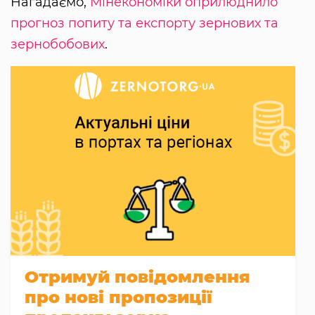
Нагадаємо,
Мінекономіки оприлюднило
прогноз попиту та експорту зернових та
зернобобових
.
Отримуй повідомлення
про нові пропозиції