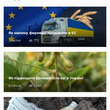
Як малому фермеру продавати в ЄС
3 липня
772
Як підвищити врожайність сої в Україні
6 липня
1 246