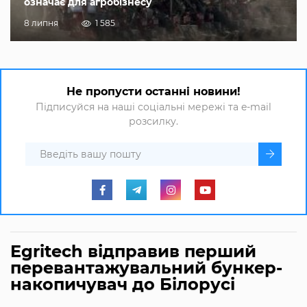
означає для агробізнесу
8 липня
1 585
Не пропусти останні новини!
Підписуйся на наші соціальні мережі та e-mail
розсилку.
Egritech відправив перший
перевантажувальний бункер-
накопичувач до Білорусі