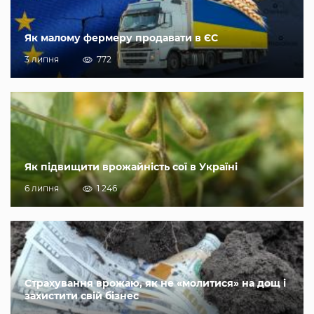
Як малому фермеру продавати в ЄС
3 липня
772
Як підвищити врожайність сої в Україні
6 липня
1 246
Страхування врожаю, як не «молитися» на дощ і
захистити свій бізнес