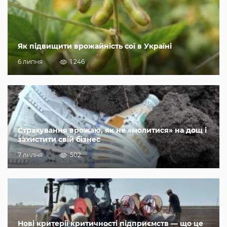
Як підвищити врожайність сої в Україні
6 липня
1 246
Страхування врожаю, як не «молитися» на дощ і
захистити свій бізнес
7 липня
502
Нові критерії критичності підприємств — що це