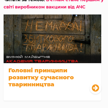
світі виробником вакцини від АЧС
Головні принципи
розвитку сучасного
тваринництва