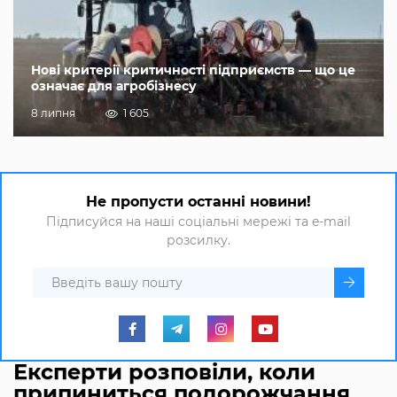
Нові критерії критичності підприємств — що це
означає для агробізнесу
8 липня
1 605
Не пропусти останні новини!
Підписуйся на наші соціальні мережі та e-mail
розсилку.
Експерти розповіли, коли
припиниться подорожчання