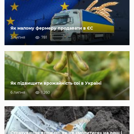
Як малому фермеру продавати в ЄС
3 липня
781
Як підвищити врожайність сої в Україні
6 липня
1 260
Страхування врожаю, як не «молитися» на дощ і