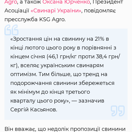
Agro
, а також
Оксана Юрченко
, Президент
Асоціації
«Свинарі України»
, повідомляє
пресслужба KSG Agro.
«Зростання цін на свинину на 21% в
кінці лютого цього року в порівнянні з
кінцем січня (46,1 грн/кг проти 38,4 грн/
кг), вселяє українським свинарям
оптимізм. Тим більше, що тренд на
подорожчання свинини збережеться
як мінімум до кінця третього
кварталу цього року», — зазначив
Сергій Касьянов.
Він вважає, що недолік пропозиції свинини