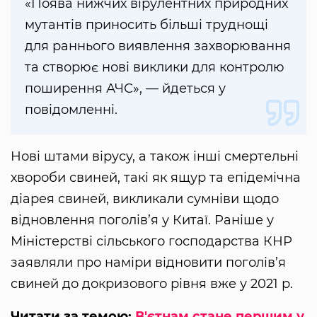
«Поява нижчих вірулентних природних
мутантів приносить більші труднощі
для раннього виявлення захворювання
та створює нові виклики для контролю
поширення АЧС», — йдеться у
повідомленні.
Нові штами вірусу, а також інші смертельні
хвороби свиней, такі як ящур та епідемічна
діарея свиней, викликали сумніви щодо
відновлення поголів’я у Китаї. Раніше у
Міністерстві сільського господарства КНР
заявляли про наміри відновити поголів’я
свиней до докризового рівня вже у 2021 р.
Читати за темою:
В'єтнам стане першим у