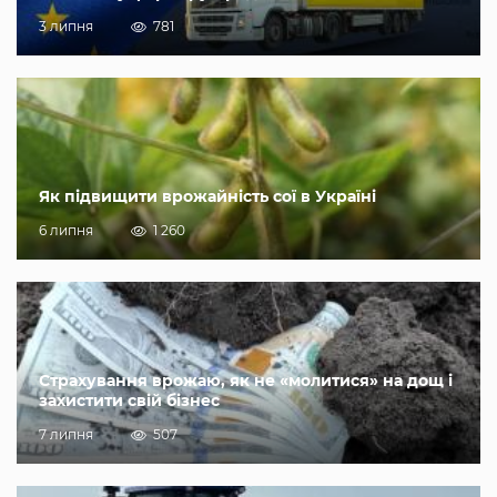
3 липня
781
Як підвищити врожайність сої в Україні
6 липня
1 260
Страхування врожаю, як не «молитися» на дощ і
захистити свій бізнес
7 липня
507