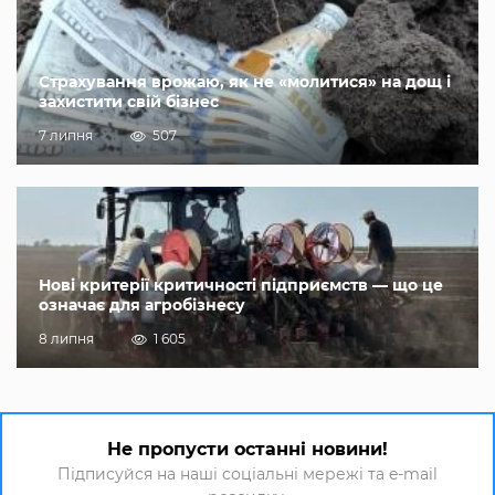
Страхування врожаю, як не «молитися» на дощ і
захистити свій бізнес
7 липня
507
Нові критерії критичності підприємств — що це
означає для агробізнесу
8 липня
1 605
Не пропусти останні новини!
Підписуйся на наші соціальні мережі та e-mail