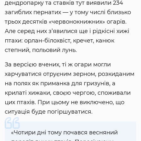
дендропарку та ставків тут виявили 234
загиблих пернатих — у тому числі близько
трьох десятків «червонокнижних» огарів.
Але серед них з’явилися ще і рідкісні хижі
птахи: орлан-білохвіст, кречет, канюк
степний, польовий лунь.
За версією вчених, ті ж огари могли
харчуватися отруєним зерном, розкиданим
на полях як приманка для гризунів, а
крилаті хижаки, своєю чергою, споживали
цих птахів. При цьому не виключено, що
ситуація буде погіршуватися.
«Чотири дні тому почався весняний