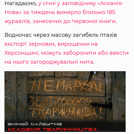
Нагадаємо,
у січні у заповіднику «Асканія-
Нова» за тиждень вимерло близько 185
журавлів, занесених до Червоної книги
.
Водночас через масову загибель птахів
експорт зернових, вирощених на
Херсонщині, можуть заборонити або ввести
на нього загороджувальні мита
.