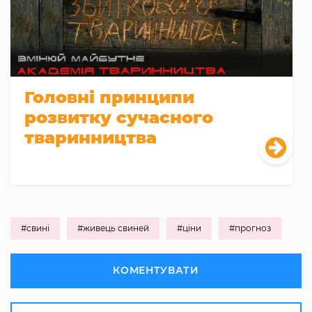
Головні принципи
розвитку сучасного
тваринництва
#свині
#живець свиней
#ціни
#прогноз
КОМЕНТУВАТИ