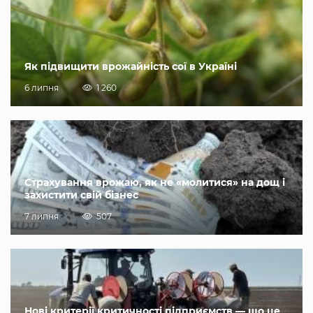
Як підвищити врожайність сої в Україні
6 липня
1 260
Страхування врожаю, як не «молитися» на дощ і
захистити свій бізнес
7 липня
507
Нові критерії критичності підприємств — що це