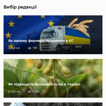
Вибір редакції
Як малому фермеру продавати в ЄС
3 липня
781
Як підвищити врожайність сої в Україні
6 липня
1 260