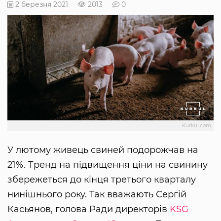
2 березня 2021
2013
0
Kurkul.com
У лютому живець свиней подорожчав на
21%. Тренд на підвищення ціни на свинину
збережеться до кінця третього кварталу
нинішнього року. Так вважають Сергій
Касьянов, голова Ради директорів
KSG