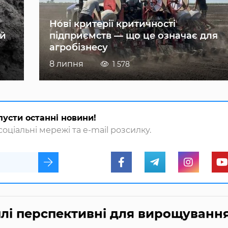
Нові критерії критичності
ій
підприємств — що це означає для
агробізнесу
8 липня
1 578
пусти останні новини!
оціальні мережі та e-mail розсилку.
плі перспективні для вирощування