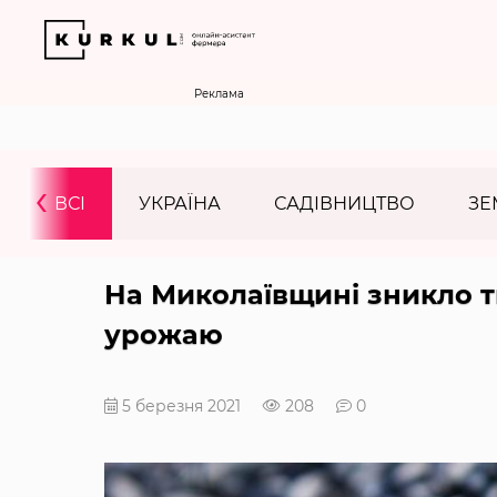
Реклама
‹
ВСІ
УКРАЇНА
САДІВНИЦТВО
ЗЕ
На Миколаївщині зникло т
урожаю
5 березня 2021
208
0