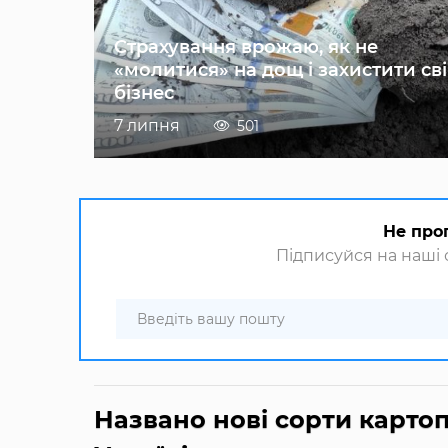
Страхування врожаю, як не
«молитися» на дощ і захистити св
бізнес
7 липня
501
Не про
Підписуйся на наші с
Названо нові сорти карто