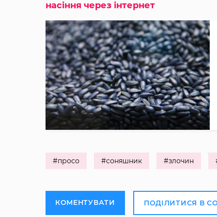
насіння через інтернет
#просо
#соняшник
#злочин
КОМЕНТУВАТИ
ПОДІЛИТИСЯ В С