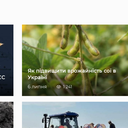
Як підвищити врожайність сої в
ЄС
Україні
6 липня
1 241