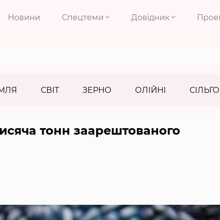
Новини
Спецтеми
Довідник
Прое
МЛЯ
СВІТ
ЗЕРНО
ОЛІЙНІ
СІЛЬГО
исяча тонн заарештованого