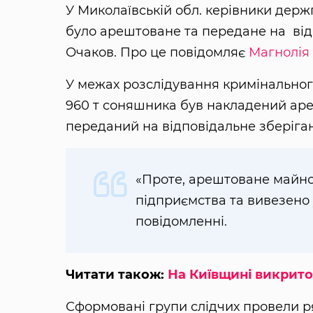
У Миколаївській обл. керівники держ
було арештоване та передане на від
Очаков. Про це повідомляє
Магнолія
У межах розслідування кримінальног
960 т соняшника був накладений ареш
переданий на відповідальне зберіга
«Проте, арештоване майно 
підприємства та вивезено 
повідомленні.
Читати також:
На Київщині викрито
Сформовані групи слідчих провели р