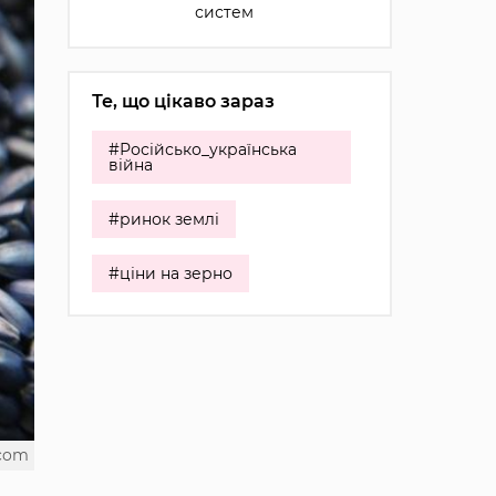
систем
Те, що цікаво зараз
#Російсько_українська
війна
#ринок землі
#ціни на зерно
.com