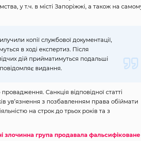
тва, у т.ч. в місті Запоріжжі, а також на самом
вилучили копії службової документації,
уться в ході експертиз. Після
лідчих дій прийматимуться подальші
 повідомляє видання.
провадження. Санкція відповідної статті
ків ув’язнення з позбавленням права обіймати
льністю на строк до трьох років та з
і злочинна група продавала фальсифіковане