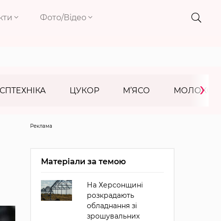
кти
Фото/Відео
›
СПТЕХНІКА
ЦУКОР
М’ЯСО
МОЛОКО
Реклама
Матеріали за темою
На Херсонщині
розкрадають
обладнання зі
зрошувальних