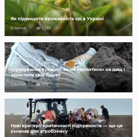
Як підвищити врожайність сої в Україні
6 липня
1 285
Страхування врожаю, як не «молитися» на дощ і
захистити свій бізнес
7 липня
519
Нові критерії критичності підприємств — що це
означає для агробізнесу