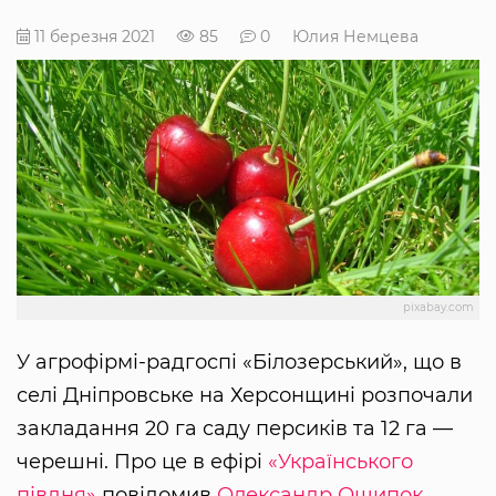
11 березня 2021
85
0
Юлия Немцева
pixabay.com
У агрофірмі-радгоспі «Білозерський», що в
селі Дніпровське на Херсонщині розпочали
закладання 20 га саду персиків та 12 га —
черешні. Про це в ефірі
«Українського
півдня»
повідомив
Олександр Ощипок
,