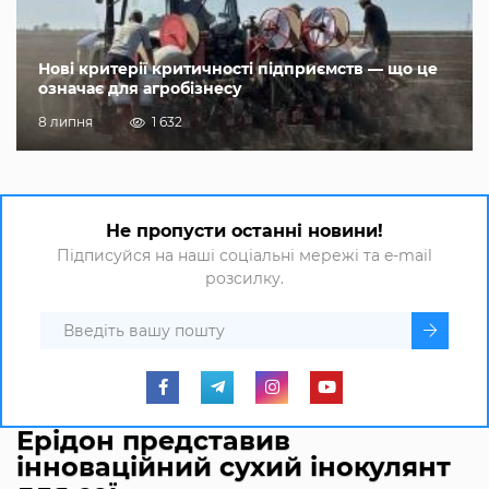
Нові критерії критичності підприємств — що це
означає для агробізнесу
8 липня
1 632
Не пропусти останні новини!
Підписуйся на наші соціальні мережі та e-mail
розсилку.
Ерідон представив
інноваційний сухий інокулянт