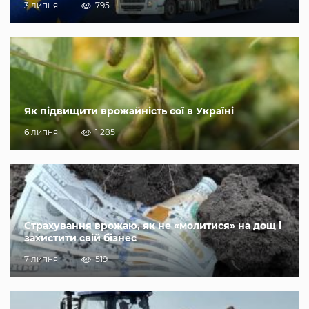
3 липня
795
Як підвищити врожайність сої в Україні
6 липня
1 285
Страхування врожаю, як не «молитися» на дощ і
захистити свій бізнес
7 липня
519