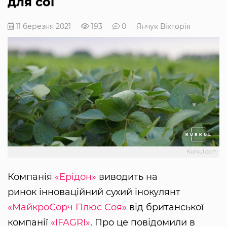
для сої
11 березня 2021
193
0
Янчук Вікторія
Kurkul.com
Компанія
«Ерідон»
виводить на
ринок інноваційний сухий інокулянт
«МайкроСорч Плюс Соя»
від британської
компанії
«IFAGRI»
. Про це повідомили в