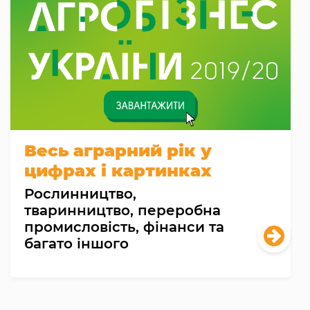
Весь аграрний рік у
цифрах і картинках
Рослинництво,
тваринництво, переробна
промисловість, фінанси та
багато іншого