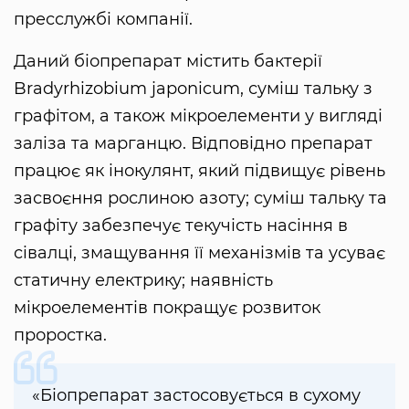
пресслужбі компанії.
Даний біопрепарат містить бактерії
Bradyrhizobium japonicum, суміш тальку з
графітом, а також мікроелементи у вигляді
заліза та марганцю. Відповідно препарат
працює як інокулянт, який підвищує рівень
засвоєння рослиною азоту; суміш тальку та
графіту забезпечує текучість насіння в
сівалці, змащування її механізмів та усуває
статичну електрику; наявність
мікроелементів покращує розвиток
проростка.
«Біопрепарат застосовується в сухому