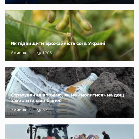
Як підвищити врожайність сої в Україні
6 липня
1 285
Страхування врожаю, як не «молитися» на дощ і
захистити свій бізнес
7 липня
519