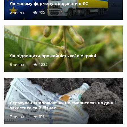
Як малому фермеру продавати в ЄС
3 липня
795
Як підвищити врожайність сої в Україні
6 липня
1 285
Страхування врожаю, як не «молитися» на дощ і
захистити свій бізнес
7 липня
519