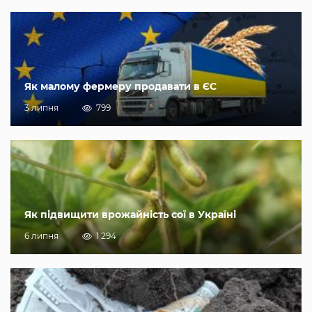
Як малому фермеру продавати в ЄС
3 липня
799
Як підвищити врожайність сої в Україні
6 липня
1 294