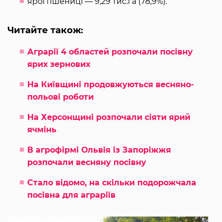
ярої пшениці — 9,29 тис.га (78,9%).
Читайте також:
Аграрії 4 областей розпочали посівну
ярих зернових
На Київщині продовжуються весняно-
польові роботи
На Херсонщині розпочали сіяти ярий
ячмінь
В агрофірмі Ольвія із Запоріжжя
розпочали весняну посівну
Стало відомо, на скільки подорожчала
посівна для аграріїв