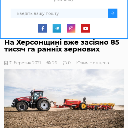
На Херсонщині вже засіяно 85
тисяч га ранніх зернових
31 березня 2021
26
0
Юлия Немцева