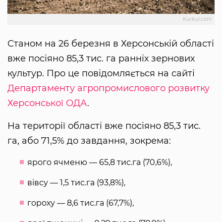
Kurkul.com
Станом на 26 березня в Херсонській області
вже посіяно 85,3 тис. га ранніх зернових
культур. Про це повідомляється на сайті
Департаменту агропромислового розвитку
Херсонської ОДА
.
На території області вже посіяно 85,3 тис.
га, або 71,5% до завдання, зокрема:
ярого ячменю — 65,8 тис.га (70,6%),
вівсу — 1,5 тис.га (93,8%),
гороху — 8,6 тис.га (67,7%),