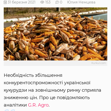
31 березня 2021
153
0
Юлия Немцева
Kurkul.com
Необхідність збільшення
конкурентоспроможності української
кукурудзи на зовнішньому ринку сприяла
зниженню цін. Про це повідомляють
аналітики
G.R. Agro
.