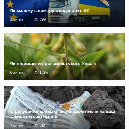
Як малому фермеру продавати в ЄС
3 липня
799
Як підвищити врожайність сої в Україні
6 липня
1 294
Страхування врожаю, як не «молитися» на дощ і
захистити свій бізнес
7 липня
519