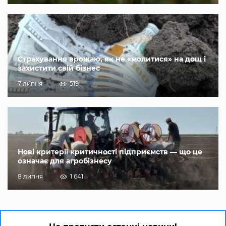
Страхування врожаю, як не «молитися» на дощ і
захистити свій бізнес
7 липня
519
Нові критерії критичності підприємств — що це
означає для агробізнесу
8 липня
1 641