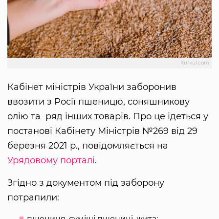
Kurkul.com
Кабінет міністрів України заборонив
ввозити з Росії пшеницю, соняшникову
олію та ряд інших товарів. Про це ідеться у
постанові Кабінету Міністрів №269 від 29
березня 2021 р., повідомляється на
Урядовому порталі
.
Згідно з документом під заборону
потрапили:
пшениця, суміші пшениці, жита;