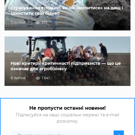
Страхування врожаю, як не «молитися» на дощ і
захистити свій бізнес
7 липня
519
Нові критерії критичності підприємств — що це
означає для агробізнесу
8 липня
1 641
Не пропусти останні новини!
Підписуйся на наші соціальні мережі та e-mail
розсилку.