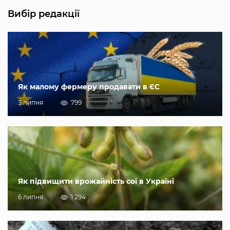
Вибір редакції
Як малому фермеру продавати в ЄС
3 липня
799
Як підвищити врожайність сої в Україні
6 липня
1 294