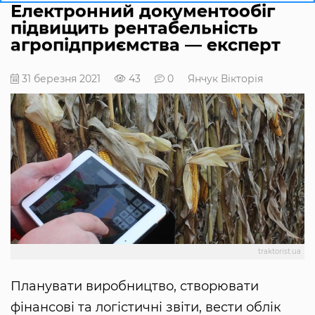
Електронний документообіг
підвищить рентабельність
агропідприємства — експерт
31 березня 2021
43
0
Янчук Вікторія
traktorist.ua
Планувати виробництво, створювати
фінансові та логістичні звіти, вести облік