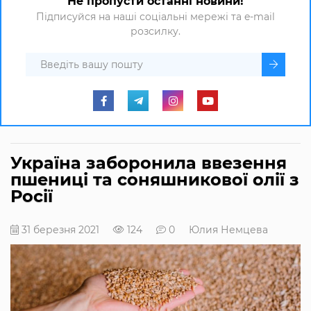
Не пропусти останні новини!
Підписуйся на наші соціальні мережі та e-mail
розсилку.
Україна заборонила ввезення
пшениці та соняшникової олії з
Росії
31 березня 2021
124
0
Юлия Немцева