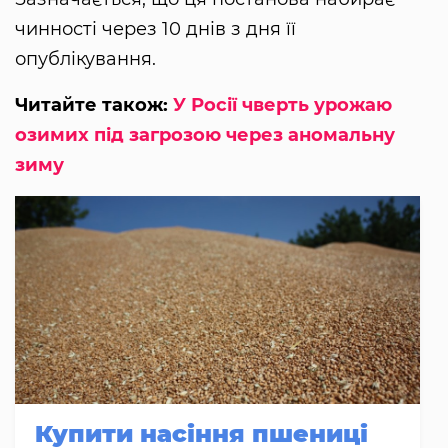
чинності через 10 днів з дня її
опублікування.
Читайте також:
У Росії чверть урожаю
озимих під загрозою через аномальну
зиму
Купити насіння пшениці