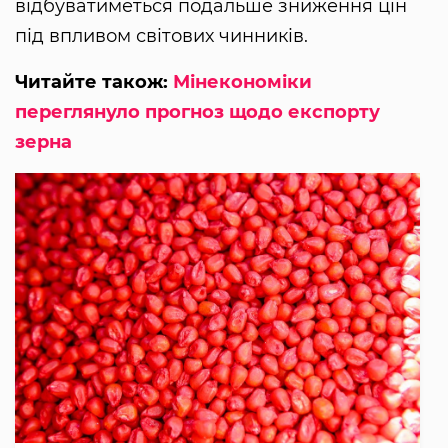
відбуватиметься подальше зниження цін
під впливом світових чинників.
Читайте також:
Мінекономіки
переглянуло прогноз щодо експорту
зерна