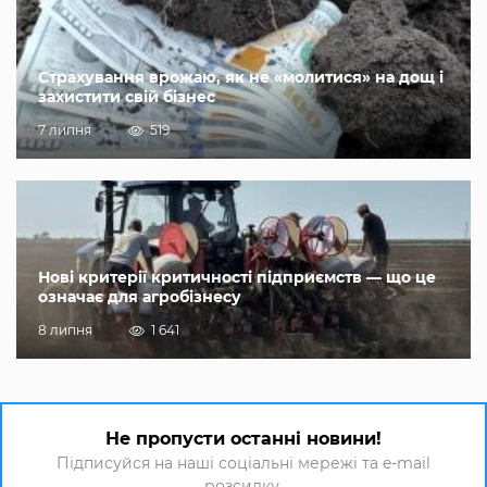
Страхування врожаю, як не «молитися» на дощ і
захистити свій бізнес
7 липня
519
Нові критерії критичності підприємств — що це
означає для агробізнесу
8 липня
1 641
Не пропусти останні новини!
Підписуйся на наші соціальні мережі та e-mail
розсилку.