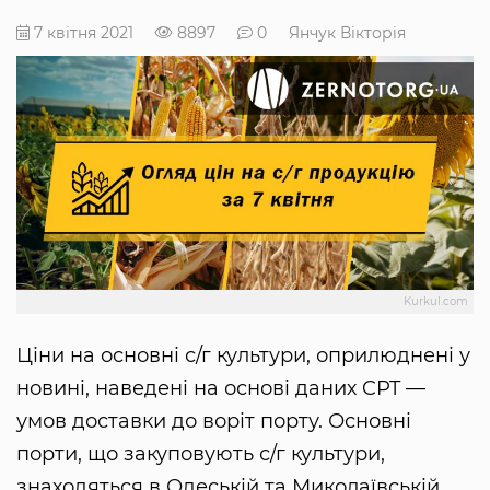
7 квітня 2021
8897
0
Янчук Вікторія
Kurkul.com
Ціни на основні с/г культури, оприлюднені у
новині, наведені на основі даних CPT —
умов доставки до воріт порту. Основні
порти, що закуповують с/г культури,
знаходяться в Одеській та Миколаївській