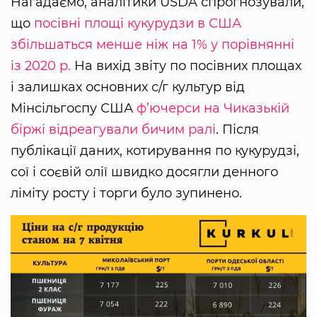
Нагадаємо, аналітики USDA спрогнозували,
що
посівні площі кукурудзи в США
збільшаться менше ніж на 1% у порівнянні
із 2020 р.
На вихід звіту по посівних площах
і залишках основних с/г культур від
Мінсільгоспу США
ф’ючерси на Чиказькій
біржі відреагували бичим ралі
. Після
публікації даних, котирування по кукурудзі,
сої і соєвій олії швидко досягли денного
ліміту росту і торги було зупинено.