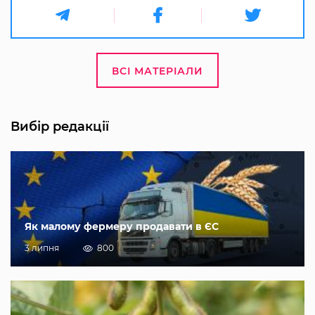
ВСІ МАТЕРІАЛИ
Вибір редакції
Як малому фермеру продавати в ЄС
3 липня
800