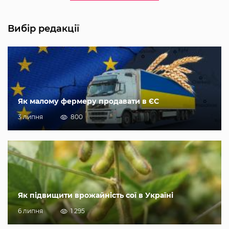
Вибір редакції
Як малому фермеру продавати в ЄС
3 липня
800
Як підвищити врожайність сої в Україні
6 липня
1 295