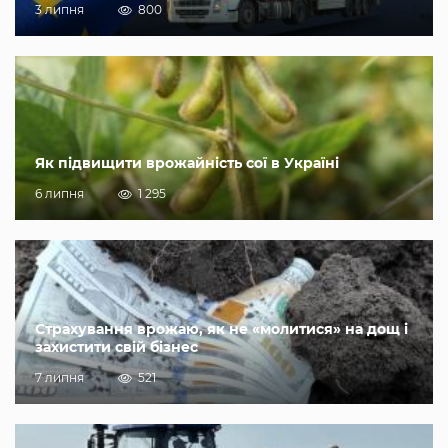
3 липня
800
Як підвищити врожайність сої в Україні
6 липня
1 295
Страхування врожаю, як не «молитися» на дощ і
захистити свій бізнес
7 липня
521