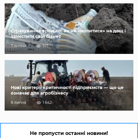
Страхування врожаю, як не «молитися» на дощ і
захистити свій бізнес
7 липня
521
Нові критерії критичності підприємств — що це
означає для агробізнесу
8 липня
1 642
Не пропусти останні новини!