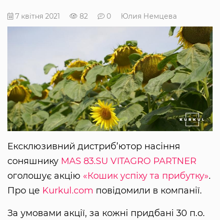
7 квітня 2021
82
0
Юлия Немцева
Ексклюзивний дистриб’ютор насіння
соняшнику
MAS 83.SU
VITAGRO PARTNER
оголошує акцію
«Кошик успіху та прибутку»
.
Про це
Kurkul.com
повідомили в компанії.
За умовами акції, за кожні придбані 30 п.о.