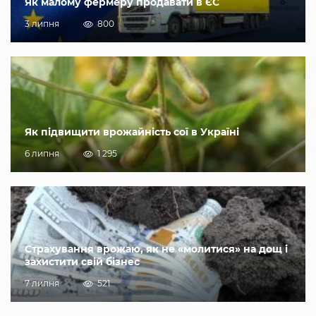
Як малому фермеру продавати в ЄС
3 липня
800
Як підвищити врожайність сої в Україні
6 липня
1 295
Страхування врожаю, як не «молитися» на дощ і
захистити свій бізнес
7 липня
521