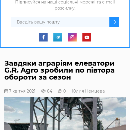
Підписуйся на наші соціальні мережі та e-mail
розсилку.
Завдяки аграріям елеватори
G.R. Agro зробили по півтора
обороти за сезон
7 квітня 2021
84
0
Юлия Немцева