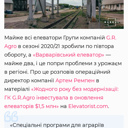
Майже всі елеватори Групи компаній
G.R.
Agro
в сезоні 2020/21 зробили по півтора
обороту, а
«Варварівський елеватор»
—
майже два, і це попри проблеми з урожаєм
в регіоні. Про це розповів операційний
директор компанії
Артем Ремпен
в
матеріалі
«Жодного року без модернізації:
ГК G.R.Agro інвестувала в оновлення
елеваторів $1,5 млн»
на
Elevatorist.com
.
«Спеціальні програми для аграріїв