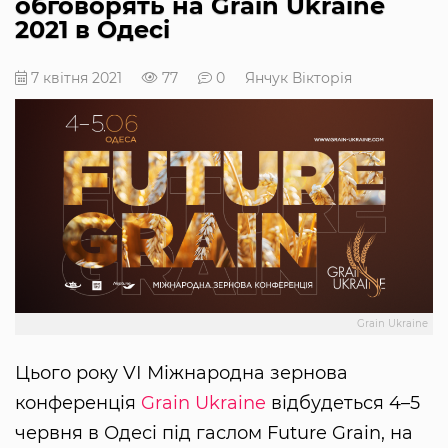
обговорять на Grain Ukraine
2021 в Одесі
7 квітня 2021
77
0
Янчук Вікторія
Grain Ukraine
Цього року VІ Міжнародна зернова
конференція
Grain Ukraine
відбудеться 4–5
червня в Одесі під гаслом Future Grain, на