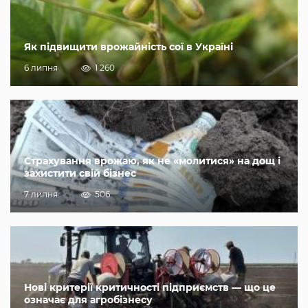
Як підвищити врожайність сої в Україні
6 липня
1 260
Страхування врожаю, як не «молитися» на дощ і
захистити свій бізнес
7 липня
506
Нові критерії критичності підприємств — що це
означає для агробізнесу