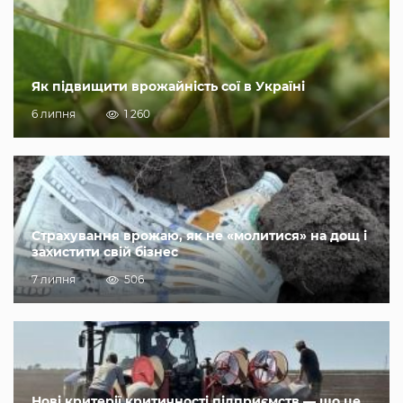
Як підвищити врожайність сої в Україні
6 липня
1 260
Страхування врожаю, як не «молитися» на дощ і
захистити свій бізнес
7 липня
506
Нові критерії критичності підприємств — що це