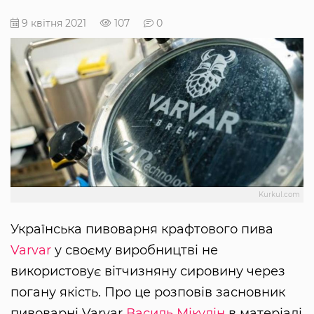
9 квітня 2021
107
0
Kurkul.com
Українська пивоварня крафтового пива
Varvar
у своєму виробництві не
використовує вітчизняну сировину через
погану якість. Про це розповів засновник
пивоварні Varvar
Василь Мікулін
в матеріалі