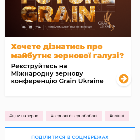
Хочете дізнатись про
майбутнє зернової галузі?
Реєструйтесь на
Міжнародну зернову
конференцію Grain Ukraine
#ціни на зерно
#зернові й зернобобові
#олійні
ПОДІЛИТИСЯ В СОЦМЕРЕЖАХ