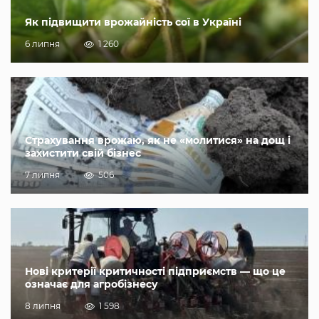
Як підвищити врожайність сої в Україні
6 липня
1 260
Страхування врожаю, як не «молитися» на дощ і
захистити свій бізнес
7 липня
506
Нові критерії критичності підприємств — що це
означає для агробізнесу
8 липня
1 598