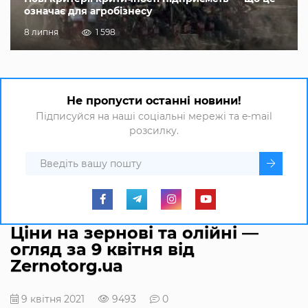
означає для агробізнесу
8 липня
1 598
Не пропусти останні новини!
Підписуйся на наші соціальні мережі та e-mail
розсилку.
Ціни на зернові та олійні —
огляд за 9 квітня від
Zernotorg.ua
9 квітня 2021
9493
0