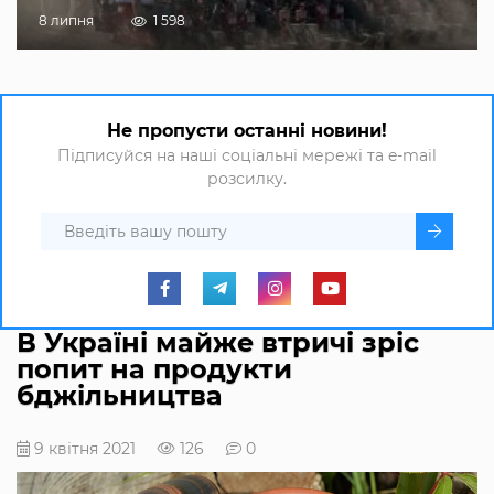
8 липня
1 598
Не пропусти останні новини!
Підписуйся на наші соціальні мережі та e-mail
розсилку.
В Україні майже втричі зріс
попит на продукти
бджільництва
9 квітня 2021
126
0