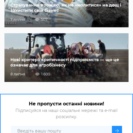
Страхування врожаю, як не «молитися» на дощ і
захистити свій бізнес
7 липня
507
Нові критерії критичності підприємств — що це
означає для агробізнесу
8 липня
1 600
Не пропусти останні новини!
Підписуйся на наші соціальні мережі та e-mail
розсилку.