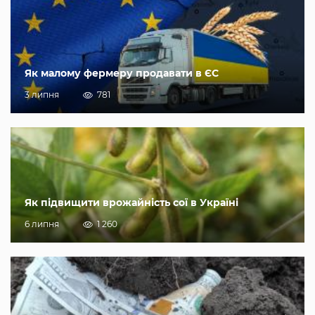
Як малому фермеру продавати в ЄС
3 липня
781
Як підвищити врожайність сої в Україні
6 липня
1 260