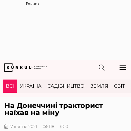
Реклама
ВСІ
УКРАЇНА
САДІВНИЦТВО
ЗЕМЛЯ
СВІТ
На Донеччині тракторист
наїхав на міну
17 квітня 2021
118
0