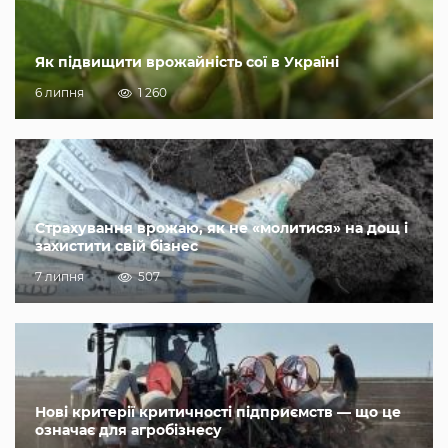
Як підвищити врожайність сої в Україні
6 липня
1 260
Страхування врожаю, як не «молитися» на дощ і
захистити свій бізнес
7 липня
507
Нові критерії критичності підприємств — що це
означає для агробізнесу