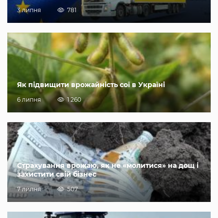
3 липня
781
Як підвищити врожайність сої в Україні
6 липня
1 260
Страхування врожаю, як не «молитися» на дощ і
захистити свій бізнес
7 липня
507