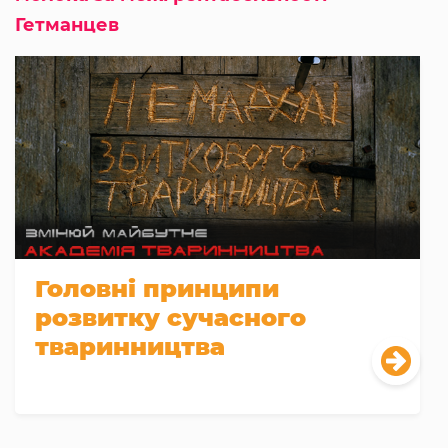
Гетманцев
Головні принципи
розвитку сучасного
тваринництва