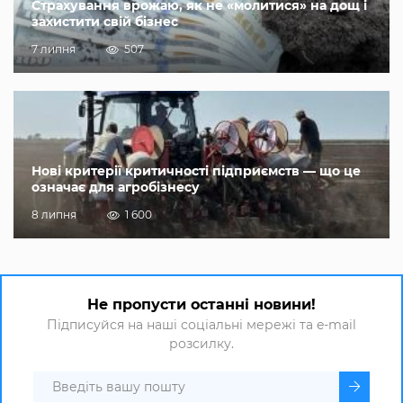
Страхування врожаю, як не «молитися» на дощ і
захистити свій бізнес
7 липня
507
Нові критерії критичності підприємств — що це
означає для агробізнесу
8 липня
1 600
Не пропусти останні новини!
Підписуйся на наші соціальні мережі та e-mail
розсилку.