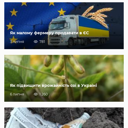
Як малому фермеру продавати в ЄС
3 липня
781
Як підвищити врожайність сої в Україні
6 липня
1 260